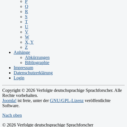
P
Q
R
S
T
U
V
W
X, Y
Z
Anhänge
Abkürzungen
Bibliographie
Impressum
Datenschutzerklärung
Login
Copyright © 2026 Verfolgte deutschsprachige Sprachforscher. Alle
Rechte vorbehalten.
Joomla!
ist freie, unter der
GNU/GPL-Lizenz
veröffentlichte
Software.
Nach oben
© 2026 Verfolgte deutschsprachige Sprachforscher