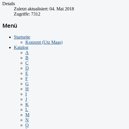
Details
Zuletzt aktualisiert: 04. Mai 2018
Zugriffe: 7312
Menü
Startseite
Konzept (Utz Maas)
Katalog
A
B
C
D
E
F
G
H
I
J
K
L
M
N
O