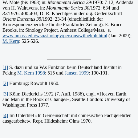
W. Mote (bis 1968) in:
Monumenta Serica 29
/1970: 7-12, Addenda
von H. Walravens, in:
Monumenta Serica 30
/1972: 634 und
32
/1976: 400-403; D. R. Knechtges in der o.g. Gedenkschrift
Oriens Extremus 35
/1992: 23-34 (einschließlich der
Korrespondenzberichte für die Frankfurter Zeitung). E. Bruce
Brooks, in: Sinology Project, Amherst College/Mass., s.
www.umass.edu/wsp/sinology/persons/wilhelmh.html
(Jan. 2009);
M.
Kern
: 525-526.
[1]
S. dazu und zu W.s Funktion beim Deutschland-Institut in
Peking
M. Kern 1998
: 515 und
Jansen 1999
: 190-191.
[2]
Hamburg: Rowohlt 1960.
[3]
Köln: Diederichs 1972 (7. Aufl. 1986), engl. »Heaven Earth,
and Man in the Book of Changes«, Seattle-London: University of
Washington Press 1977.
[4]
Im Untertitel »In Gemeinschaft mit chinesischen Fachgelehrten
ausgearbeitet«, Repr. Hildesheim: Olms 1970.