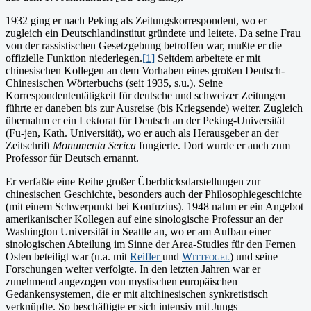
1932 ging er nach Peking als Zeitungskorrespondent, wo er
zugleich ein Deutschlandinstitut gründete und leitete. Da seine Frau
von der rassistischen Gesetzgebung betroffen war, mußte er die
offizielle Funktion niederlegen.
[1]
Seitdem arbeitete er mit
chinesischen Kollegen an dem Vorhaben eines großen Deutsch-
Chinesischen Wörterbuchs (seit 1935, s.u.). Seine
Korrespondententätigkeit für deutsche und schweizer Zeitungen
führte er daneben bis zur Ausreise (bis Kriegsende) weiter. Zugleich
übernahm er ein Lektorat für Deutsch an der Peking-Universität
(Fu-jen, Kath. Universität), wo er auch als Herausgeber an der
Zeitschrift
Monumenta Serica
fungierte. Dort wurde er auch zum
Professor für Deutsch ernannt.
Er verfaßte eine Reihe großer Überblicksdarstellungen zur
chinesischen Geschichte, besonders auch der Philosophiegeschichte
(mit einem Schwerpunkt bei Konfuzius). 1948 nahm er ein Angebot
amerikanischer Kollegen auf eine sinologische Professur an der
Washington Universität in Seattle an, wo er am Aufbau einer
sinologischen Abteilung im Sinne der Area-Studies für den Fernen
Osten beteiligt war (u.a. mit
Reifler
und
Wittfogel
) und seine
Forschungen weiter verfolgte. In den letzten Jahren war er
zunehmend angezogen von mystischen europäischen
Gedankensystemen, die er mit altchinesischen synkretistisch
verknüpfte. So beschäftigte er sich intensiv mit Jungs