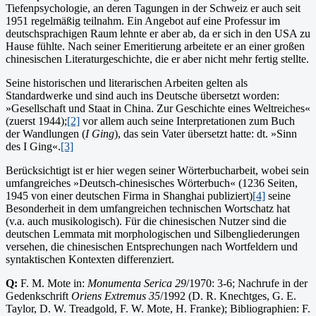
Tiefenpsychologie, an deren Tagungen in der Schweiz er auch seit
1951 regelmäßig teilnahm. Ein Angebot auf eine Professur im
deutschsprachigen Raum lehnte er aber ab, da er sich in den USA zu
Hause fühlte. Nach seiner Emeritierung arbeitete er an einer großen
chinesischen Literaturgeschichte, die er aber nicht mehr fertig stellte.
Seine historischen und literarischen Arbeiten gelten als
Standardwerke und sind auch ins Deutsche übersetzt worden:
»Gesellschaft und Staat in China. Zur Geschichte eines Weltreiches«
(zuerst 1944);
[2]
vor allem auch seine Interpretationen zum Buch
der Wandlungen (
I Ging
), das sein Vater übersetzt hatte: dt. »Sinn
des I Ging«.
[3]
Berücksichtigt ist er hier wegen seiner Wörterbucharbeit, wobei sein
umfangreiches »Deutsch-chinesisches Wörterbuch« (1236 Seiten,
1945 von einer deutschen Firma in Shanghai publiziert)
[4]
seine
Besonderheit in dem umfangreichen technischen Wortschatz hat
(v.a. auch musikologisch). Für die chinesischen Nutzer sind die
deutschen Lemmata mit morphologischen und Silbengliederungen
versehen, die chinesischen Entsprechungen nach Wortfeldern und
syntaktischen Kontexten differenziert.
Q:
F. M. Mote in:
Monumenta Serica 29
/1970: 3-6; Nachrufe in der
Gedenkschrift
Oriens Extremus 35
/1992 (D. R. Knechtges, G. E.
Taylor, D. W. Treadgold, F. W. Mote, H. Franke); Bibliographien: F.