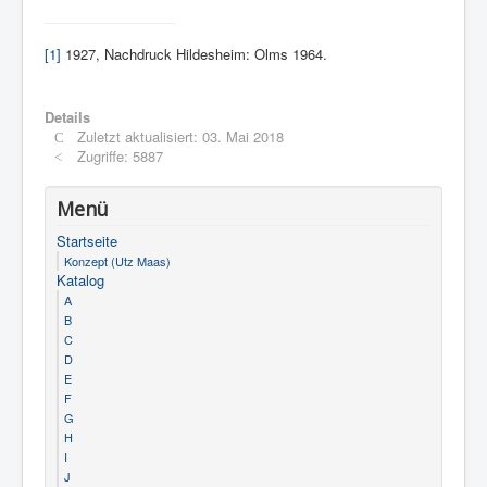
[1]
1927, Nachdruck Hildesheim: Olms 1964.
Details
Zuletzt aktualisiert: 03. Mai 2018
Zugriffe: 5887
Menü
Startseite
Konzept (Utz Maas)
Katalog
A
B
C
D
E
F
G
H
I
J