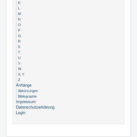
K
L
M
N
O
P
Q
R
S
T
U
V
W
X, Y
Z
Anhänge
Abkürzungen
Bibliographie
Impressum
Datenschutzerklärung
Login