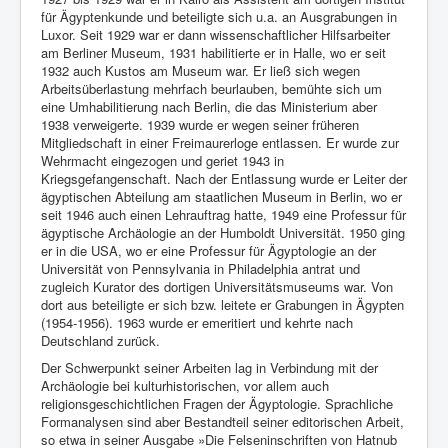
für Ägyptenkunde und beteiligte sich u.a. an Ausgrabungen in
Luxor. Seit 1929 war er dann wissenschaftlicher Hilfsarbeiter
am Berliner Museum, 1931 habilitierte er in Halle, wo er seit
1932 auch Kustos am Museum war. Er ließ sich wegen
Arbeitsüberlastung mehrfach beurlauben, bemühte sich um
eine Umhabilitierung nach Berlin, die das Ministerium aber
1938 verweigerte. 1939 wurde er wegen seiner früheren
Mitgliedschaft in einer Freimaurerloge entlassen. Er wurde zur
Wehrmacht eingezogen und geriet 1943 in
Kriegsgefangenschaft. Nach der Entlassung wurde er Leiter der
ägyptischen Abteilung am staatlichen Museum in Berlin, wo er
seit 1946 auch einen Lehrauftrag hatte, 1949 eine Professur für
ägyptische Archäologie an der Humboldt Universität. 1950 ging
er in die USA, wo er eine Professur für Ägyptologie an der
Universität von Pennsylvania in Philadelphia antrat und
zugleich Kurator des dortigen Universitätsmuseums war. Von
dort aus beteiligte er sich bzw. leitete er Grabungen in Ägypten
(1954-1956). 1963 wurde er emeritiert und kehrte nach
Deutschland zurück.
Der Schwerpunkt seiner Arbeiten lag in Verbindung mit der
Archäologie bei kulturhistorischen, vor allem auch
religionsgeschichtlichen Fragen der Ägyptologie. Sprachliche
Formanalysen sind aber Bestandteil seiner editorischen Arbeit,
so etwa in seiner Ausgabe »Die Felseninschriften von Hatnub