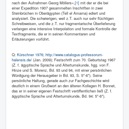
nach den Aufnahmen Georg Möllers«,
[1]
mit der er die bei
einer Expedition 1907 gesammelten Inschriften in zwei
Steinbrüchen in Oberägypten (Tell el Amarna) ediert und
analysiert. Die schwierigen, weil z.T. auch nur sehr flüchtigen
Schreibweisen, und die z.T. nur fragmentarische Überlieferung
verlangen eine intensive Interpolation und formale Kontrolle der
Textfragmente, die er in seinen Kommentaren und
Erläuterungen vorführt.
Q:
Kürschner 1976
;
http://www.catalogus-professorum-
halensis.de/
(Jan. 2009); Festschrift zum 70. Geburtstag 1967
(Z. f. ägyptische Sprache und Altertumskunde, hgg. von F.
Hinze und S. Morenz, Bd. 93 und 94, mit einer persönlichen
Würdigung der Herausgeber in Bd. 93, S. 5*-6*). Seine
persönliche Haltung, gerade auch zur Fachgeschichte wird
deutlich in einem Grußwort an den älteren Kollegen H. Bonnet,
das er in seiner eigenen Festschrift veröffentlichen ließ (Z. f.
ägyptische Sprache und Altertumskunde, Bd. 94: 5*-6*).