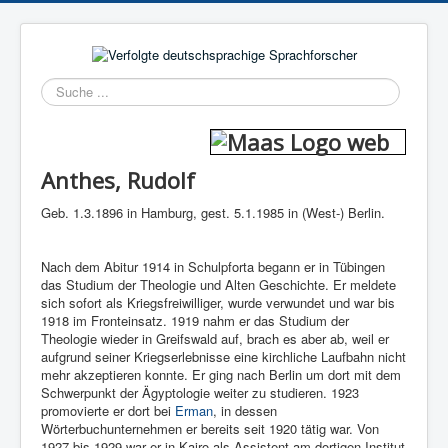
Suchen
Anthes, Rudolf
Geb. 1.3.1896 in Hamburg, gest. 5.1.1985 in (West-) Berlin.
Nach dem Abitur 1914 in Schulpforta begann er in Tübingen
das Studium der Theologie und Alten Geschichte. Er meldete
sich sofort als Kriegsfreiwilliger, wurde verwundet und war bis
1918 im Fronteinsatz. 1919 nahm er das Studium der
Theologie wieder in Greifswald auf, brach es aber ab, weil er
aufgrund seiner Kriegserlebnisse eine kirchliche Laufbahn nicht
mehr akzeptieren konnte. Er ging nach Berlin um dort mit dem
Schwerpunkt der Ägyptologie weiter zu studieren. 1923
promovierte er dort bei
Erman
, in dessen
Wörterbuchunternehmen er bereits seit 1920 tätig war. Von
1927 bis 1929 war er in Kairo als Assistent am dortigen Institut