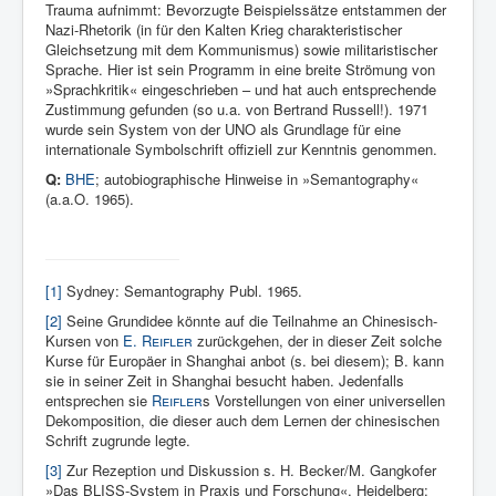
Trauma auf­nimmt: Bevor­zugte Beispiels­sätze ent­stammen der
Nazi-Rhetorik (in für den Kal­ten Krieg charakteristi­scher
Gleichsetzung mit dem Kommu­nismus) sowie militaristischer
Sprache. Hier ist sein Pro­gramm in eine breite Strömung von
»Sprachkritik« eingeschrieben – und hat auch ent­sprechende
Zu­stimmung gefunden (so u.a. von Bertrand Rus­sell!). 1971
wurde sein System von der UNO als Grund­lage für eine
internatio­nale Sym­bolschrift offiziell zur Kenntnis ge­nommen.
Q:
BHE
; autobiographische Hinweise in »Semantography«
(a.a.O. 1965).
[1]
Sydney: Semantography Publ. 1965.
[2]
Seine Grundidee könnte auf die Teilnahme an Chinesisch-
Kursen von
E.
Reifler
zurückgehen, der in dieser Zeit solche
Kurse für Europäer in Shanghai anbot (s. bei diesem); B. kann
sie in seiner Zeit in Shanghai besucht haben. Jedenfalls
entsprechen sie
Reifler
s Vorstellungen von einer universellen
Dekomposition, die dieser auch dem Lernen der chinesischen
Schrift zugrunde legte.
[3]
Zur Rezeption und Diskussion s. H. Becker/M. Gangkofer
»Das BLISS-System in Praxis und Forschung«, Heidelberg: