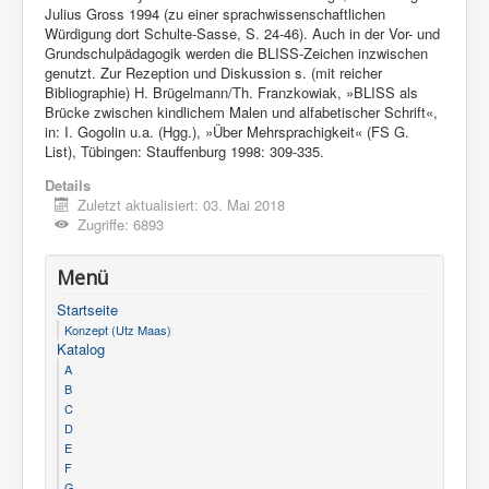
Julius Gross 1994 (zu einer sprachwissenschaftlichen
Würdigung dort Schulte-Sasse, S. 24-46). Auch in der Vor- und
Grundschulpädagogik werden die BLISS-Zeichen inzwischen
genutzt. Zur Rezeption und Diskussion s. (mit reicher
Bibliographie) H. Brügelmann/Th. Franzkowiak, »BLISS als
Brücke zwischen kindlichem Malen und alfabetischer Schrift«,
in: I. Gogolin u.a. (Hgg.), »Über Mehrsprachigkeit« (FS G.
List), Tübingen: Stauffenburg 1998: 309-335.
Details
Zuletzt aktualisiert: 03. Mai 2018
Zugriffe: 6893
Menü
Startseite
Konzept (Utz Maas)
Katalog
A
B
C
D
E
F
G