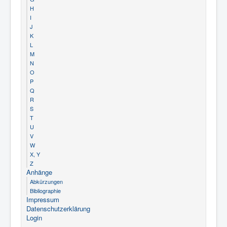
H
I
J
K
L
M
N
O
P
Q
R
S
T
U
V
W
X, Y
Z
Anhänge
Abkürzungen
Bibliographie
Impressum
Datenschutzerklärung
Login