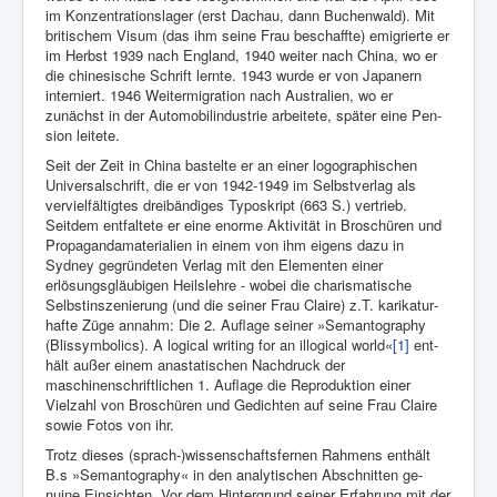
im Konzen­trationslager (erst Dachau, dann Buchenwald). Mit
bri­tischem Visum (das ihm seine Frau be­schaffte) emi­grierte er
im Herbst 1939 nach Eng­land, 1940 weiter nach China, wo er
die chinesische Schrift lernte. 1943 wurde er von Japanern
inter­niert. 1946 Weitermi­gration nach Australien, wo er
zunächst in der Automobil­industrie arbeitete, später eine Pen­
sion leitete.
Seit der Zeit in China ba­stelte er an einer lo­gographischen
Univer­salschrift, die er von 1942-1949 im Selbstverlag als
vervielfäl­tigtes dreibändiges Typo­skript (663 S.) ver­trieb.
Seitdem ent­faltete er eine enorme Aktivität in Bro­schüren und
Propagandamate­rialien in einem von ihm eigens dazu in
Sydney gegründeten Ver­lag mit den Elemen­ten einer
erlösungsgläu­bigen Heilslehre - wobei die charismatische
Selbst­inszenierung (und die seiner Frau Claire) z.T. karikatur­
hafte Züge annahm: Die 2. Auflage seiner »Semantography
(Blissymbolics). A logical wri­ting for an il­logical world«
[1]
ent­
hält außer einem ana­statischen Nach­druck der
maschinenschrift­lichen 1. Auflage die Reproduk­tion einer
Vielzahl von Broschü­ren und Gedich­ten auf seine Frau Claire
sowie Fotos von ihr.
Trotz dieses (sprach-)wissenschaftsfernen Rahmens ent­hält
B.s »Se­mantography« in den analyti­schen Ab­schnitten ge­
nuine Ein­sichten. Vor dem Hintergrund seiner Erfahrung mit der