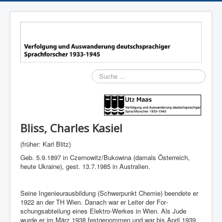
Suchen
Bliss, Charles Kasiel
(früher: Karl Blitz)
Geb. 5.9.1897 in Czernowitz/Bukowina (damals Öster­reich,
heute Ukraine), gest. 13.7.1985 in Australien.
Seine Ingenieurausbildung (Schwerpunkt Chemie) been­dete er
1922 an der TH Wien. Danach war er Leiter der For­
schungsabteilung ei­nes Elektro-Wer­kes in Wien. Als Jude
wurde er im März 1938 festge­nommen und war bis April 1939