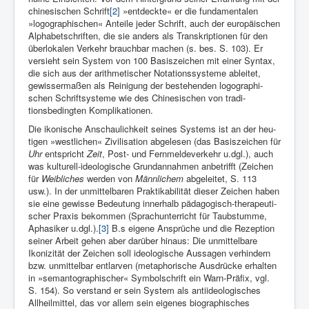
chinesi­schen Schrift
[2]
»entdeckte« er die fundamen­talen
»logographischen« Anteile jeder Schrift, auch der europäi­schen
Alpha­betschriften, die sie an­ders als Tran­skriptionen für den
überlokalen Verkehr brauch­bar machen (s. bes. S. 103). Er
versieht sein System von 100 Basis­zeichen mit einer Syntax,
die sich aus der arithmeti­scher No­tationssysteme ab­leitet,
gewissermaßen als Rei­nigung der bestehen­den logographi­
schen Schriftsy­steme wie des Chinesischen von tradi­
tionsbedingten Komplika­tionen.
Die ikonische Anschaulichkeit seines Systems ist an der heu­
tigen »westlichen« Zivilisa­tion abge­lesen (das Basiszeichen für
Uhr
ent­spricht
Zeit
, Post- und Fernmeldever­kehr u.dgl.), auch
was kul­turell-ideologi­sche Grundan­nahmen anbe­trifft (Zeichen
für
Weibli­ches
werden von
Männlichem
abge­leitet, S. 113
usw.). In der unmit­telbaren Praktika­bilität die­ser Zei­chen haben
sie eine ge­wisse Bedeu­tung innerhalb pädago­gisch-therapeuti­
scher Praxis be­kommen (Sprachunterricht für Taub­stumme,
Aphasiker u.dgl.).
[3]
B.s eigene An­sprüche und die Rezep­tion
sei­ner Arbeit ge­hen aber darüber hin­aus: Die unmittel­bare
Ikonizi­tät der Zeichen soll ideo­logische Aussa­gen ver­hindern
bzw. unmit­telbar entlarven (metaphorische Aus­drücke er­halten
in »semantogra­phischer« Symbol­schrift ein Warn-Prä­fix, vgl.
S. 154). So verstand er sein Sy­stem als antiideologi­sches
Allheil­mittel, das vor allem sein eigenes bio­graphisches