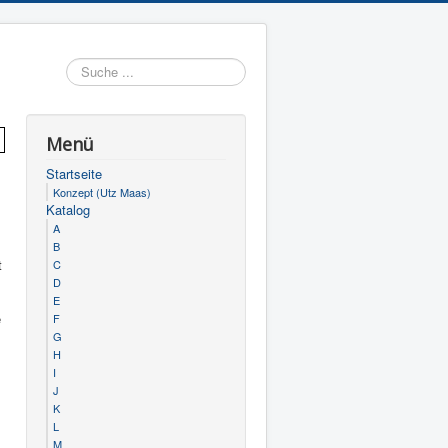
Suchen
Menü
Startseite
Konzept (Utz Maas)
Katalog
A
B
t
C
D
E
e
F
G
H
I
J
K
L
M