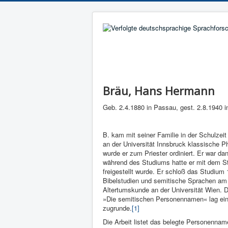
Bräu, Hans Hermann
Geb. 2.4.1880 in Passau, gest. 2.8.1940 in
B. kam mit seiner Familie in der Schulzeit
an der Universität Innsbruck klassische Ph
wurde er zum Priester ordiniert. Er war da
während des Studiums hatte er mit dem St
freigestellt wurde. Er schloß das Studium
Bibelstudien und semitische Sprachen am Sti
Altertumskunde an der Universität Wien. Da
»Die semitischen Personennamen« lag ein
zugrunde.
[1]
Die Arbeit listet das belegte Personennam