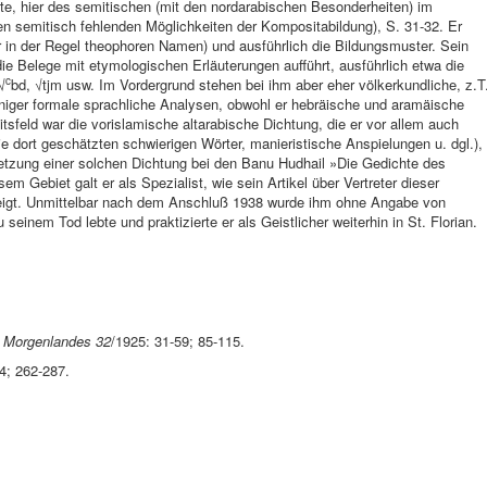
te, hier des semitischen (mit den nordarabischen Besonderheiten) im
n semitisch fehlenden Möglichkeiten der Kompositabildung), S. 31-32. Er
 in der Regel theophoren Namen) und ausführlich die Bildungsmuster. Sein
 die Belege mit etymologischen Erläuterungen aufführt, ausführlich etwa die
c
√
bd, √tjm usw. Im Vordergrund stehen bei ihm aber eher völkerkundliche, z.T
eniger formale sprachliche Analysen, obwohl er hebräische und aramäische
itsfeld war die vorislamische altarabische Dichtung, die er vor allem auch
die dort geschätzten schwierigen Wörter, manieristische Anspielungen u. dgl.),
setzung einer solchen Dichtung bei den Banu Hudhail »Die Gedichte des
em Gebiet galt er als Spezialist, wie sein Artikel über Vertreter dieser
igt. Unmittelbar nach dem Anschluß 1938 wurde ihm ohne Angabe von
einem Tod lebte und praktizierte er als Geistlicher weiterhin in St. Florian.
s Morgenlandes 32
/1925: 31-59; 85-115.
4; 262-287.