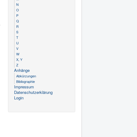
N
O
P
Q
.
R
S
T
U
V
W
X, Y
Z
Anhänge
Abkürzungen
Bibliographie
Impressum
Datenschutzerklärung
Login