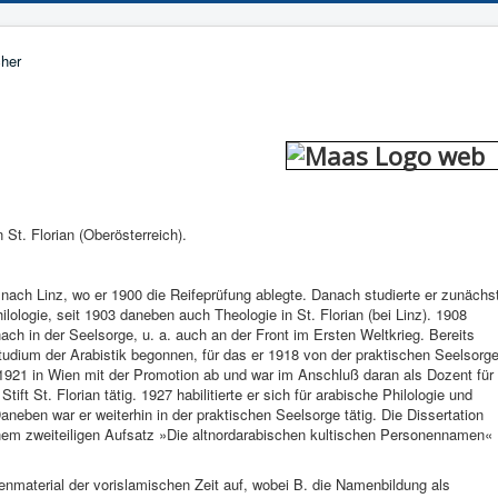
 St. Florian (Oberösterreich).
 nach Linz, wo er 1900 die Reifeprüfung ablegte. Danach studierte er zunächs
ilologie, seit 1903 daneben auch Theologie in St. Florian (bei Linz). 1908
nach in der Seelsorge, u. a. auch an der Front im Ersten Weltkrieg. Bereits
udium der Arabistik begonnen, für das er 1918 von der praktischen Seelsorg
 1921 in Wien mit der Promotion ab und war im Anschluß daran als Dozent für
ft St. Florian tätig. 1927 habilitierte er sich für arabische Philologie und
neben war er weiterhin in der praktischen Seelsorge tätig. Die Dissertation
em zweiteiligen Aufsatz »Die altnordarabischen kultischen Personennamen«
enmaterial der vorislamischen Zeit auf, wobei B. die Namenbildung als