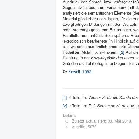
Ausdruck des
Sprach
- bzw.
Volksgeist
faß
Gegensatz insbes. zum »arischen« (mit de
analysiert die semantischen Elemente (der
Material gliedert er nach Typen, für die er
zweigliedrigen Bildungen mit den Wurzeln 
recht stereotyp gehaltene Erklärungen, w
Parallelformen anführt. Sein späteres Arbe
lexikologisch bearbeitete (in Hinblick auf 
s. etwa seine ausführlich annotierte Über
Hu
d
ailiten Mulai
ḥ
b. al-
Ḥ
akam«.
[2]
Auf dies
Dichtung in der
Enzyklopädie des Islam
ze
Gründen die Lehrbefugnis entzogen. Bis zu s
Q:
Kowall (1983)
.
[1]
2 Teile, in:
Wiener Z. für die Kunde de
[2]
2 Teile, in:
Z. f. Semitistik 5
/1927: 69-9
Details
Zuletzt aktualisiert: 03. Mai 2018
Zugriffe: 5070