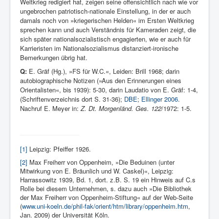
Weltkrieg redigiert hat, zeigen seine offensichtlich nach wie vor
ungebrochen patriotisch-nationale Einstellung, in der er auch
damals noch von »kriegerischen Helden« im Ersten Weltkrieg
sprechen kann und auch Verständnis für Kameraden zeigt, die
sich später nationalsozialistisch engagierten, wie er auch für
Karrieristen im Nationalsozialismus distanziert-ironische
Bemerkungen übrig hat.
Q:
E. Gräf (Hg.), »FS für W.C.«, Leiden: Brill 1968; darin
autobiographische Notizen (»Aus den Erinnerungen eines
Orientalisten«, bis 1939): 5-30, darin Laudatio von E. Gräf: 1-4,
(Schriftenverzeichnis dort S. 31-36);
DBE
;
Ellinger 2006
.
Nachruf E. Meyer in:
Z. Dt. Morgenländ. Ges. 122
/1972: 1-5.
[1]
Leipzig: Pfeiffer 1926.
[2]
Max Freiherr von Oppenheim, »Die Beduinen (unter
Mitwirkung von E. Bräunlich und W. Caskel)«, Leipzig:
Harrassowitz 1939, Bd. 1, dort. z.B. S. 19 ein Hinweis auf C.s
Rolle bei diesem Unternehmen, s. dazu auch »Die Bibliothek
der Max Freiherr von Oppenheim-Stiftung« auf der Web-Seite
(
www.uni-koeln.de/phil-fak/orient/htm/library/oppenheim.htm
,
Jan. 2009) der Universität Köln.