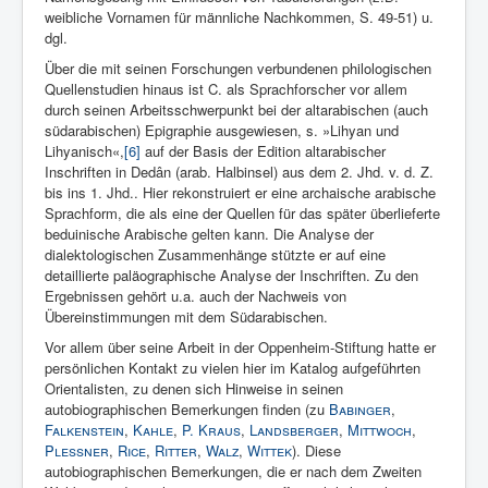
weibliche Vornamen für männliche Nachkommen, S. 49-51) u.
dgl.
Über die mit seinen Forschungen verbundenen philologischen
Quellenstudien hinaus ist C. als Sprachforscher vor allem
durch seinen Arbeitsschwerpunkt bei der altarabischen (auch
südarabischen) Epigraphie ausgewiesen, s. »Lihyan und
Lihyanisch«,
[6]
auf der Basis der Edition altarabischer
Inschriften in Dedân (arab. Halbinsel) aus dem 2. Jhd. v. d. Z.
bis ins 1. Jhd.. Hier rekonstruiert er eine archaische arabische
Sprachform, die als eine der Quellen für das später überlieferte
beduinische Arabische gelten kann. Die Analyse der
dialektologischen Zusammenhänge stützte er auf eine
detaillierte paläographische Analyse der Inschriften. Zu den
Ergebnissen gehört u.a. auch der Nachweis von
Übereinstimmungen mit dem Südarabischen.
Vor allem über seine Arbeit in der Oppenheim-Stiftung hatte er
persönlichen Kontakt zu vielen hier im Katalog aufgeführten
Orientalisten, zu denen sich Hinweise in seinen
autobiographischen Bemerkungen finden (zu
Babinger
,
Falkenstein
,
Kahle
,
P.
Kraus
,
Landsberger
,
Mittwoch
,
Plessner
,
Rice
,
Ritter
,
Walz
,
Wittek
). Diese
autobiographischen Bemerkungen, die er nach dem Zweiten