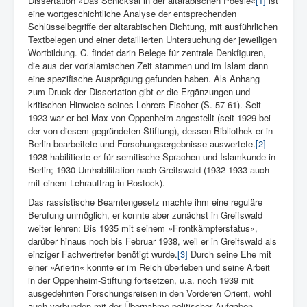
Dissertation »Das Schicksal in der altarabischen Poesie«
[1]
ist
eine wortgeschichtliche Analyse der entsprechenden
Schlüsselbegriffe der altarabischen Dichtung, mit ausführlichen
Textbelegen und einer detaillierten Untersuchung der jeweiligen
Wortbildung. C. findet darin Belege für zentrale Denkfiguren,
die aus der vorislamischen Zeit stammen und im Islam dann
eine spezifische Ausprägung gefunden haben. Als Anhang
zum Druck der Dissertation gibt er die Ergänzungen und
kritischen Hinweise seines Lehrers Fischer (S. 57-61). Seit
1923 war er bei Max von Oppenheim angestellt (seit 1929 bei
der von diesem gegründeten Stiftung), dessen Bibliothek er in
Berlin bearbeitete und Forschungsergebnisse auswertete.
[2]
1928 habilitierte er für semitische Sprachen und Islamkunde in
Berlin; 1930 Umhabilitation nach Greifswald (1932-1933 auch
mit einem Lehrauftrag in Rostock).
Das rassistische Beamtengesetz machte ihm eine reguläre
Berufung unmöglich, er konnte aber zunächst in Greifswald
weiter lehren: Bis 1935 mit seinem »Frontkämpferstatus«,
darüber hinaus noch bis Februar 1938, weil er in Greifswald als
einziger Fachvertreter benötigt wurde.
[3]
Durch seine Ehe mit
einer »Arierin« konnte er im Reich überleben und seine Arbeit
in der Oppenheim-Stiftung fortsetzen, u.a. noch 1939 mit
ausgedehnten Forschungsreisen in den Vorderen Orient, wohl
auch verbunden mit der Übernahme politischer Aufgaben.