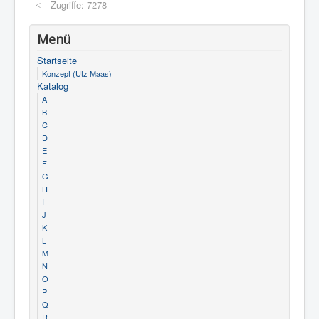
Zugriffe: 7278
Menü
Startseite
Konzept (Utz Maas)
Katalog
A
B
C
D
E
F
G
H
I
J
K
L
M
N
O
P
Q
R