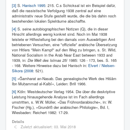
[3]
S.
Hanisch 1995
: 215. C.s Schicksal ist ein Beispiel dafür,
daß die rassistische Verfolgung 1938 zentral auf eine
administrativ neue Stufe gestellt wurde, die die bis dahin noch
bestehenden lokalen Spielräume abschaffte.
[4]
S. seine autobiographischen Notizen (Q), die in dieser
Hinscht allerdings wenig konkret sind. Noch im Mai 1938
leistete er Hilfestellung bei den damals vom Auswärtigen Amt
betriebenen Versuchen, eine "offizielle" arabische Übersetzung
von Hitlers "Mein Kampf" auf den Weg zu bringen, s. St. Wild,
National Socialism in the Arab Near East between 1933 and
1939, in:
Die Welt des Islmas 25
/ 1985: 126 - 173, bes. S. 165
- 168. Weitere Hinweise dazu bei Hanisch in:
Elvert / Nielsen-
Sikora (2008
: 521).
[5]
»Ğamharat an-Nasab. Das genealogische Werk des Hišâm
Ibn Mu
ḥ
ammad al-Kalbî«, Leiden: Brill 1966.
[6]
Köln: Westdeutscher Verlag 1954. Die über die deskriptive
Leistung hinausgehende Analyse ist im Fach allerdings
umstritten, s. W.W. Müller, »Das Frühnordarabische«, in: W.
Fischer (Hg.), »Grundriß der arabischen Philologie«, Bd. I,
Wiesbaden: Reichert 1982: 17-29.
Details
Zuletzt aktualisiert: 03. Mai 2018