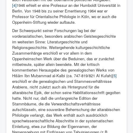
[4]
1946 erhielt er eine Professur an der Humboldt Universität in
Berlin. Von 1948 bis zu seiner Emeritierung 1964 war er
Professor für Orientalische Philologie in Köln, wo er auch die
Oppenheim-Stiftung wieder aufbaute.
Der Schwerpunkt seiner Forschungen lag bei der
vorderasiatischen, besonders arabischen Geistesgeschichte
im weitesten Sinne: Literaturgeschichte und
Religionsgeschichte. Weitergehende kulturgeschichtliche
Zusammenhänge erschloß er vor allem in dem
Oppenheimschen Werk über die Beduinen, das er zunächst
mitbetreute, später allein beendete. Mit der kritisch
kommentierten Herausgabe des genealogischen Werks von
Hišâm Ibn Mu
ḥ
ammad al-Kalbi (ca. 747-819/821 Al Kufah)
[5]
erschloß er die genealogischen und Stammesverhältnisse
Arabiens, nicht zuletzt auch als Hintergrund für die
altarabische Epik, der schon seine Habilitationsschrift gegolten
hatte. Nicht nur, daß die umfangreiche Edition der
Stammbäume, die die Verwandtschaftsverhältnisse
aufschlüsseln, eine souveräne Beherrschung der altarabischen
Philologie verlangt, das Werk enthält auch ausdrücklich
sprachwissenschaftliche Abschnitte in der systematischen
Einleitung, etwa zur Bildung der Eigennamen, der
Namensgebung mit Einflüssen von Tabuisierungen (z.B.