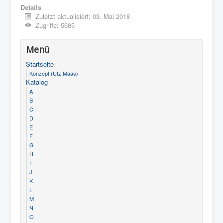
Details
Zuletzt aktualisiert: 03. Mai 2018
Zugriffe: 5685
Menü
Startseite
Konzept (Utz Maas)
Katalog
A
B
C
D
E
F
G
H
I
J
K
L
M
N
O