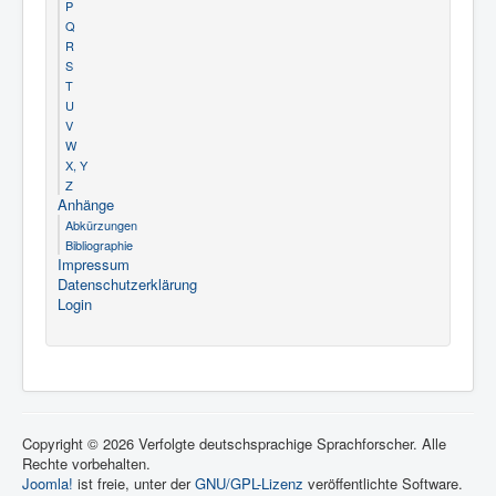
P
Q
R
S
T
U
V
W
X, Y
Z
Anhänge
Abkürzungen
Bibliographie
Impressum
Datenschutzerklärung
Login
Copyright © 2026 Verfolgte deutschsprachige Sprachforscher. Alle
Rechte vorbehalten.
Joomla!
ist freie, unter der
GNU/GPL-Lizenz
veröffentlichte Software.