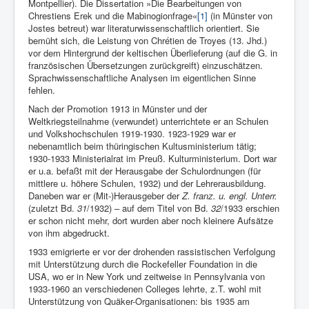
Montpellier). Die Dissertation »Die Bearbeitungen von
Chrestiens Erek und die Mabinogionfrage«
[1]
(in Münster von
Jostes betreut) war literaturwissenschaftlich orientiert. Sie
bemüht sich, die Leistung von Chrétien de Troyes (13. Jhd.)
vor dem Hintergrund der keltischen Überlieferung (auf die G. in
französischen Übersetzungen zurückgreift) einzuschätzen.
Sprachwissenschaftliche Analysen im eigentlichen Sinne
fehlen.
Nach der Promotion 1913 in Münster und der
Weltkriegsteilnahme (verwundet) unterrichtete er an Schulen
und Volkshochschulen 1919-1930. 1923-1929 war er
nebenamtlich beim thü­ringischen Kultusministerium tätig;
1930-1933 Ministerialrat im Preuß. Kulturministerium. Dort war
er u.a. befaßt mit der Herausgabe der Schulordnungen (für
mittlere u. höhere Schulen, 1932) und der Lehreraus­bildung.
Daneben war er (Mit-)Herausgeber der
Z. franz. u. engl. Unterr.
(zuletzt Bd.
31
/1932) – auf dem Titel von Bd.
32
/1933 erschien
er schon nicht mehr, dort wurden aber noch kleinere Aufsätze
von ihm abgedruckt.
1933 emigrierte er vor der drohenden rassistischen Verfolgung
mit Unterstützung durch die Rockefeller Foundation in die
USA, wo er in New York und zeitweise in Pennsylvania von
1933-1960 an verschiedenen Colleges lehrte, z.T. wohl mit
Unterstützung von Quäker-Organisationen: bis 1935 am