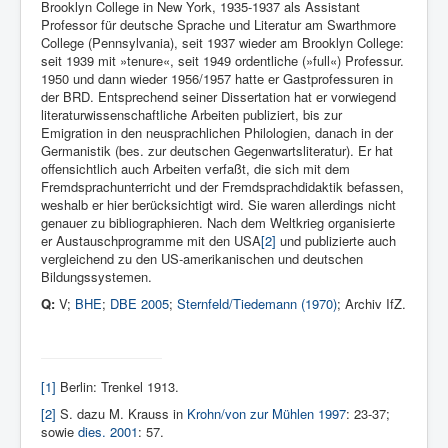
Brooklyn College in New York, 1935-1937 als Assistant
Professor für deutsche Sprache und Literatur am Swarthmore
College (Pennsylvania), seit 1937 wieder am Brooklyn College:
seit 1939 mit »tenure«, seit 1949 ordentliche (»full«) Professur.
1950 und dann wieder 1956/1957 hatte er Gastprofessuren in
der BRD. Entsprechend seiner Dissertation hat er vorwiegend
literaturwissenschaftliche Arbeiten publiziert, bis zur
Emigration in den neusprachlichen Philo­logien, danach in der
Germanistik (bes. zur deutschen Gegenwartsliteratur). Er hat
offensichtlich auch Arbeiten verfaßt, die sich mit dem
Fremdsprachunterricht und der Fremdsprachdidaktik befassen,
weshalb er hier berücksichtigt wird. Sie waren allerdings nicht
genauer zu bibliographieren. Nach dem Weltkrieg organisierte
er Austauschprogramme mit den USA
[2]
und publizierte auch
vergleichend zu den US-amerikanischen und deutschen
Bildungssystemen.
Q:
V;
BHE
;
DBE 2005
;
Sternfeld/Tiedemann (1970)
; Archiv IfZ.
[1]
Berlin: Trenkel 1913.
[2]
S. dazu M. Krauss in
Krohn/von zur Mühlen 1997
: 23-37;
sowie
dies. 2001
: 57.