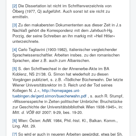
[2]
Die Dissertation ist nicht im Schriftenverzeichnis von
Ölberg (1977, Q) aufgeführt. Auch sonst ist sie nicht zu
ermitteln.
[3]
Zu den makabersten Dokumententen aus dieser Zeit in
J.
s
Nachlaß gehört die Korre­spondenz mit dem
Jahrbuch
-Hg.
Porzig, der seine Schreiben an ihn markig mit »Heil Hitler«
unterzeichnete.
[4]
Carlo Tagliavini (1903-1982), italienischer vergleichender
Sprachwissenschaftler. Arbeiten insbes. zu den romanischen
Sprachen, aber z.B. auch zum Albanischen.
[5]
S. den Schriftwechsel in der Ahnenerbe-Akte im BA
Koblenz, NS 21/38. G. Simon hat wiederholt zu diesen
Vorgängen publiziert, s. z.B. »Tödlicher Bücherwahn. Der letzte
Wiener Universitätsrektor im 3. Reich und der Tod seines
Kollegen N. J.«,
http://homepages.uni-
tuebingen.de/gerd.simon/buecherwahn.pdf
, s. auch R. Stumpf,
»Wissensspeiche in Zeiten politischer Umbrüche: Bruchstücke
zur Geschichte der Universitätsbibliothek Wien 1938-1945«, in:
Mitt. d. VÖB 60
/ 2007: 9-29, bes. 19-20.
[6]
Wien: Österr. AdW. 1984, Phil.-hist. Kl., Balkan. Komm.,
Ling. Abt. 29.
[7]
So wird er auch in neueren Arbeiten gewürdigt, etwa bei Sh.