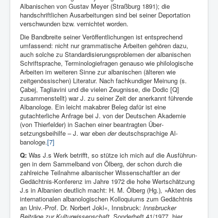
Albanischen von Gustav Meyer (Straßburg 1891); die
handschriftlichen Ausarbeitungen sind bei seiner Deportation
verschwunden bzw. vernichtet worden.
Die Bandbreite seiner Veröffentlichungen ist entsprechend
umfas­send: nicht nur grammatische Arbeiten gehören dazu,
auch solche zu Standardisierungsproblemen der al­banischen
Schriftsprache, Terminologiefragen genauso wie philolo­gische
Arbeiten im weiteren Sinne zur albanischen (älteren wie
zeitgenössischen) Literatur. Nach fachkundiger Meinung (s.
Ça­bej, Tagliavini und die vielen Zeugnisse, die Dodic [Q]
zusammen­stellt) war J. zu seiner Zeit der anerkannt führende
Albanologe. Ein leicht makabrer Beleg dafür ist eine
gutachterliche Anfrage bei J. von der Deut­schen Akademie
(von Thierfelder) in Sachen einer beantrag­ten Über­
setzungsbeihilfe – J. war eben
der
deutschsprachige Al­
banologe.
[7]
Q:
Was J.s Werk betrifft, so stütze ich mich auf die Ausführun­
gen in dem Sammelband von Ölberg, der schon durch die
zahlreiche Teil­nahme albanischer Wissenschaftler an der
Gedächtnis-Konferenz im Jahre 1972 die hohe Wertschätzung
J.s in Albanien deutlich macht: H. M. Ölberg (Hg.)
,
»Akten des
internationalen albanologi­schen Kollo­quiums zum Gedächtnis
an Univ.-Prof. Dr. Norbert Jokl«, Innsbruck:
Innsbrucker
Beiträge zur Kulturwissenschaft
, Sonderheft 41/1977, hier