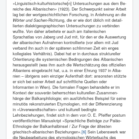
»Linguistisch-kulturhistori­sche[n] Untersuchungen aus dem Be­
reiche des Albanischen« (1923). Der Schwerpunkt seiner Arbeit
lag bei der wortgeschichtlichen For­schung, in Anlehnung an die
Wörter und Sachen
-Richtung, die er wie dort üblich mit detail­
lierten dialektgeographischen Untersu­chungen zu verbinden
wußte. Von daher arbeitete er auch am italie­nischen
Sprachatlas von Jaberg und Jud mit, für den er die Aus­wertung
der albanischen Aufnahmen kon­trollierte (vor allem mit Jud
verband ihn auch in der späteren schlimmen Zeit ein enges
kolle­giales Verhältnis). Dabei hat er in durchaus struktureller
Orien­tierung die systemischen Bedin­gungen des Albanischen
herausge­stellt (was ihm auch die Wertschät­zung des offiziellen
Albaniens ein­gebracht hat, u.a. in einer Ehrung 1937 in Alba­
nien – übrigens sein einziger Aufenthalt dort: an­sonsten stützte
er sich bei sei­ner Arbeit auf schriftliche Quellen oder
Informanten in Wien). Die formalen Fragen behandelte er im
Kontext der souverän beherrschten kul­turellen Zusammen­
hänge der Balkanphilologie; ein ausführliches Bei­spiel für seine
minutiös rekonstruierten Etymologien, mit der Differenzierung
in »Urverwandtschaften« und kulturell bedingte
Lehnbeziehungen, findet sich in dem von O. E. Pfeiffer postum
ver­öffentlichten Manuskript »Sprach­liche Beiträge zur Paläo-
Ethnolo­gie der Balkanhalbinsel / Zur Frage der ältesten
griechisch-albanischen Be­ziehungen«.
[6]
Sein Lebenswerk war
die Neubearbeitung des etymologischen Wörterbuchs des