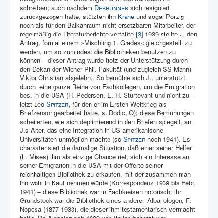
schreiben; auch nachdem
Debrunner
sich resigniert
zurückgezogen hatte, stützten ihn
Krahe
und sogar Porzig
noch als für den Balkanraum nicht ersetzbaren Mitarbeiter, der
regelmäßig die Literaturberichte verfaßte.
[3]
1939 stellte J. den
Antrag, formal einem »Mischling 1. Grades« gleichgestellt zu
werden, um so zumindest die Bibliotheken benutzen zu
können – dieser Antrag wurde trotz der Unterstützung durch
den Dekan der Wiener Phil. Fakultät (und zugleich SS-Mann)
Viktor Christian abgelehnt. So bemühte sich J., unterstützt
durch eine ganze Reihe von Fachkollegen, um die Emigra­tion
bes. in die USA (H. Pedersen, E. H. Sturtevant und nicht zu­
letzt Leo
Spitzer
, für den er im Ersten Weltkrieg als
Briefzensor ge­arbeitet hatte, s. Dodic, Q); diese Bemühungen
scheiterten, wie sich deprimierend in den Briefen spiegelt, an
J.s Alter, das eine In­tegration in US-amerikanische
Universitäten unmöglich machte (so
Spitzer
noch 1941). Es
charakterisiert die damalige Situation, daß ei­ner seiner Helfer
(L. Mises) ihm als einzige Chance riet, sich ein In­teresse an
seiner Emigration in die USA mit der Offerte seiner
reichhaltigen Bibliothek zu erkaufen, mit der zusammen man
ihn wohl in Kauf nehmen würde (Korrespondenz 1939 bis Febr.
1941) – diese Bibliothek war in Fachkreisen notorisch: ihr
Grundstock war die Bibliothek eines anderen Albanologen, F.
Nopcsa (1877-1933), die dieser ihm testamentarisch vermacht
hatte. Da Albanien seit 1939 von Italien besetzt war,