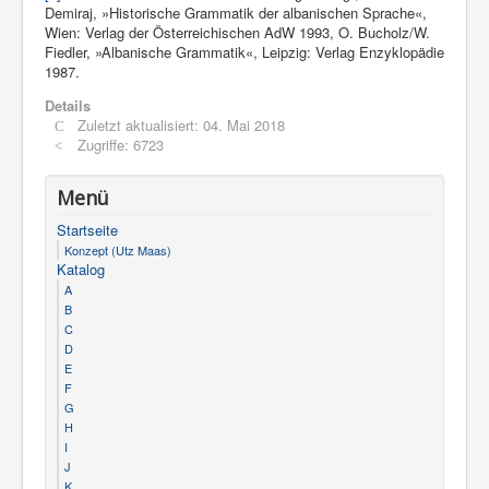
Demiraj, »Historische Grammatik der albanischen Sprache«,
Wien: Verlag der Österreichischen AdW 1993, O. Bucholz/W.
Fiedler, »Albanische Grammatik«, Leipzig: Verlag Enzyklopädie
1987.
Details
Zuletzt aktualisiert: 04. Mai 2018
Zugriffe: 6723
Menü
Startseite
Konzept (Utz Maas)
Katalog
A
B
C
D
E
F
G
H
I
J
K