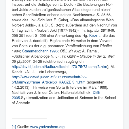
insbes. auf die Beiträge von L. Dodic »Die Beziehun­gen Nor­
bert Jokls zu den zeitgenössischen Albanologen und albani­
schen Schriftstellern anhand seines Nachlasses«: S. 35-66,
sowie des Jokl-Schülers E. Çabej, »Das albanologische Werk
Norbert Jokls«, a.a.O., S. 3-21; außerdem auf den Nachruf von
C. Tagliavini, »Norbert Jokl (1877-1942)«, in:
Idg. Jb. 28
/1949:
296-301 (dort S. 296 eine Anmerkung des Hg.
Krahe
, die das
Ende von J. darstellt). Ergänzende Hinweise in dem Vorwort
von Solta zu der o.g. postumen Veröffentlichung von
Pfeiffer
1984
;
Stammerjohann 1996
;
ÖBL 2
/1962; A. Ramaj,
»Jüdischer Albanologe N. J«, in:
G2W – Glaube in der 2. Welt
35 (2)
/2007: 24-25 (elektronisch zugänglich
http://david.juden.at/kulturzeitschrift/70-75/73-ramaj3.htm
); M.
Kazek, »N. J. – ein Lebensweg«,
http://www.david.juden.at/kulturzeitschrift/55-
5/Main%20frame_Artikel56_KACZEK_1.htm
(abgerufen
14.2.2013). Hinweise von Solta (Interview im März 1988);
Nach­laß von J. in der Österr. Nationalbibliothek;
DBE
2005
.
Systematization and Unification of Science in the School
of Aristotle
[1]
Quelle:
www.yadvashem.org
.