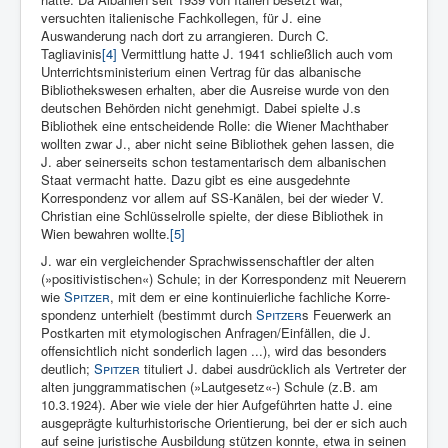
versuchten italienische Fachkollegen, für J. eine
Auswanderung nach dort zu arrangieren. Durch C.
Tagliavinis
[4]
Vermittlung hatte J. 1941 schließlich auch vom
Unterrichtsministerium einen Vertrag für das albanische
Bibliothekswesen erhalten, aber die Ausreise wurde von den
deutschen Behörden nicht genehmigt. Dabei spielte J.s
Bibliothek eine entscheidende Rolle: die Wiener Machthaber
wollten zwar J., aber nicht seine Bibliothek gehen lassen, die
J. aber seinerseits schon testamentarisch dem albanischen
Staat vermacht hatte. Dazu gibt es eine ausgedehnte
Korrespondenz vor allem auf SS-Kanälen, bei der wieder V.
Christian eine Schlüsselrolle spielte, der diese Bibliothek in
Wien bewahren wollte.
[5]
J. war ein vergleichender Sprachwissenschaftler der alten
(»positi­vistischen«) Schule; in der Korrespondenz mit Neuerern
wie
Spitzer
, mit dem er eine kontinuierliche fachliche Korre­
spondenz unterhielt (bestimmt durch
Spitzer
s Feuerwerk an
Postkar­ten mit etymologischen Anfragen/Einfällen, die J.
offensichtlich nicht sonderlich la­gen ...), wird das besonders
deutlich;
Spitzer
titu­liert J. dabei aus­drücklich als Vertreter der
alten junggrammati­schen (»Lautgesetz«-) Schule (z.B. am
10.3.1924). Aber wie viele der hier Aufgeführten hatte J. eine
ausgeprägte kulturhistori­sche Orientierung, bei der er sich auch
auf seine juristische Aus­bildung stützen konnte, etwa in seinen