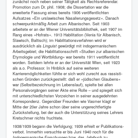
zunächst noch neben seiner Tätigkeit als Rechtsreferen­dar.
Promotion zum Dr. phil. 1908; die Dissertation war die
erweiterte Fassung eines bereits 1906 veröffentlichten
Aufsatzes »Ein urslawi­sches Nasalierungsgesetz«. Danach
schwerpunktmäßig Ar­beit zum Al­banischen. Seit 1903
arbeitete er an der Wiener Universitätsbi­bliothek, seit 1907 im
Rang eines »Hofrats«. 1913 Habilitation (Venia für Albanisch,
Slawisch, Baltisch); im Habilitationsverfah­ren wird er
ausdrücklich als
Linguist
gewürdigt mit indogermani­schem
Arbeitsgebiet; die Habilitations­schrift »Studien zur alba­nischen
Etymologie und Wortbildung« war bereits 1911 veröffent­licht
worden. Seitdem lehrte er an der Universität Wien, seit 1923
als a.o. Professor. In Hinblick auf seine weiteren
Karrieremöglichkei­ten fühlte er sich wohl zurecht aus rassisti­
schen Gründen zurück­gestellt: daß er »jüdischen Glaubens«
war (Selbstbezeichnung im Lebenslauf), spielte bei allen
Personalvor­gängen seiner Akte eine Rolle – und spiegelt sich
mit unterschied­lichsten Vorzeichen in seiner ausgedehnten
Korrespondenz. Gegen­über Freunden wie Vasmer klagt er
Mitte der 20er Jahre schon über seine ungerechtfertigte
Zurückstellung, bei der auch die Unterstüt­zung seines Lehrers
Kretschmer nichts fruchtete.
1938/1939 begann die Verfolgung; 1939 erhielt er Publikations­
verbot. Immerhin versuchte er bis Juni 1940 noch für die
Indogermanische Forschungen
bzw. das
Jahrbuch
zu