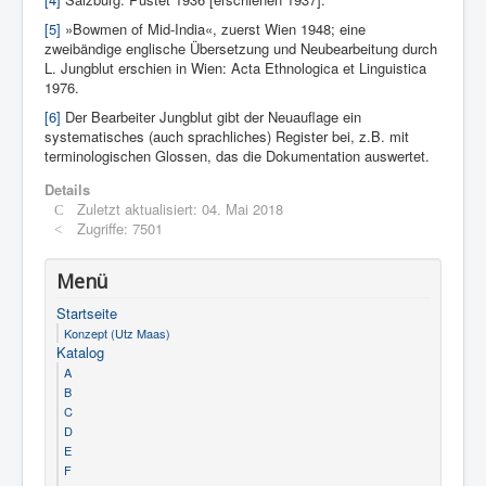
[5]
»Bowmen of Mid-India«, zuerst Wien 1948; eine
zweibändige englische Übersetzung und Neubearbeitung durch
L. Jungblut erschien in Wien: Acta Ethnologica et Linguistica
1976.
[6]
Der Bearbeiter Jungblut gibt der Neuauflage ein
systematisches (auch sprachliches) Register bei, z.B. mit
terminologischen Glossen, das die Dokumentation auswertet.
Details
Zuletzt aktualisiert: 04. Mai 2018
Zugriffe: 7501
Menü
Startseite
Konzept (Utz Maas)
Katalog
A
B
C
D
E
F