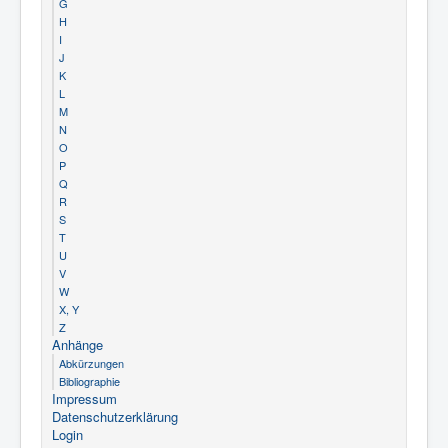
G
H
I
J
K
L
M
N
O
P
Q
R
S
T
U
V
W
X, Y
Z
Anhänge
Abkürzungen
Bibliographie
Impressum
Datenschutzerklärung
Login