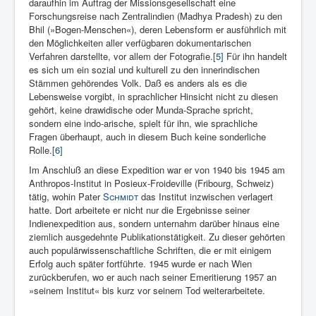
daraufhin im Auftrag der Missionsgesellschaft eine
Forschungsreise nach Zentralindien (Madhya Pradesh) zu den
Bhil (»Bogen-Menschen«), deren Lebensform er ausführlich mit
den Möglichkeiten aller verfügbaren dokumentarischen
Verfahren darstellte, vor allem der Fotografie.
[5]
Für ihn handelt
es sich um ein sozial und kulturell zu den innerindischen
Stämmen gehörendes Volk. Daß es anders als es die
Lebensweise vorgibt, in sprachlicher Hinsicht nicht zu diesen
gehört, keine drawidische oder Munda-Sprache spricht,
sondern eine indo-arische, spielt für ihn, wie sprachliche
Fragen überhaupt, auch in diesem Buch keine sonderliche
Rolle.
[6]
Im Anschluß an diese Expedition war er von 1940 bis 1945 am
Anthropos-Institut in Posieux-Froideville (Fribourg, Schweiz)
tätig, wohin Pater
Schmidt
das Institut inzwischen verlagert
hatte. Dort arbeitete er nicht nur die Ergebnisse seiner
Indienexpedition aus, sondern unternahm darüber hinaus eine
ziemlich ausgedehnte Publikationstätigkeit. Zu dieser gehörten
auch populärwissenschaftliche Schriften, die er mit einigem
Erfolg auch später fortführte. 1945 wurde er nach Wien
zurückberufen, wo er auch nach seiner Emeritierung 1957 an
»seinem Institut« bis kurz vor seinem Tod weiterarbeitete.