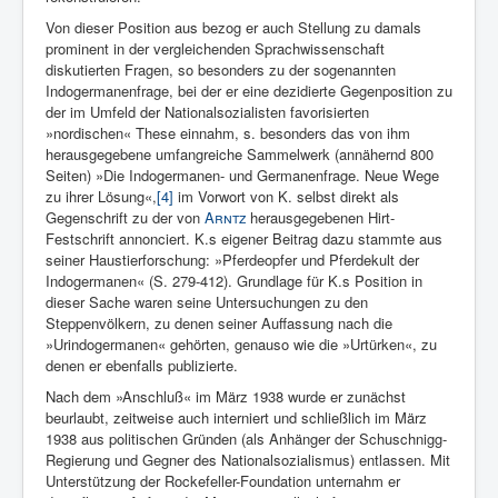
Von dieser Position aus bezog er auch Stellung zu damals
prominent in der vergleichenden Sprachwissenschaft
diskutierten Fragen, so besonders zu der sogenannten
Indogermanenfrage, bei der er eine dezidierte Gegenposition zu
der im Umfeld der Nationalsozialisten favorisierten
»nordischen« These einnahm, s. besonders das von ihm
herausgegebene umfangreiche Sammelwerk (annähernd 800
Seiten) »Die Indogermanen- und Germanenfrage. Neue Wege
zu ihrer Lösung«,
[4]
im Vorwort von K. selbst direkt als
Gegenschrift zu der von
Arntz
herausgegebenen Hirt-
Festschrift annonciert. K.s eigener Beitrag dazu stammte aus
seiner Haustierforschung: »Pferdeopfer und Pferdekult der
Indogermanen« (S. 279-412). Grundlage für K.s Position in
dieser Sache waren seine Untersuchungen zu den
Steppenvölkern, zu denen seiner Auffassung nach die
»Urindogermanen« gehörten, genauso wie die »Urtürken«, zu
denen er ebenfalls publizierte.
Nach dem »Anschluß« im März 1938 wurde er zunächst
beurlaubt, zeitweise auch interniert und schließlich im März
1938 aus politischen Gründen (als Anhänger der Schuschnigg-
Regierung und Gegner des Nationalsozialismus) entlassen. Mit
Unterstützung der Rockefeller-Foundation unternahm er