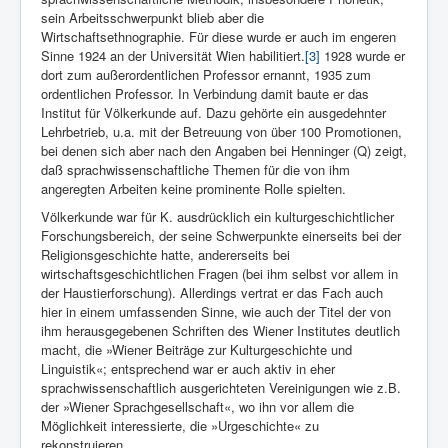
sein Arbeitsschwerpunkt blieb aber die
Wirtschaftsethnographie. Für diese wurde er auch im engeren
Sinne 1924 an der Universität Wien habilitiert.
[3]
1928 wurde er
dort zum außerordentlichen Professor ernannt, 1935 zum
ordentlichen Professor. In Verbindung damit baute er das
Institut für Völkerkunde auf. Dazu gehörte ein ausgedehnter
Lehrbetrieb, u.a. mit der Betreuung von über 100 Promotionen,
bei denen sich aber nach den Angaben bei Henninger (Q) zeigt,
daß sprachwissenschaftliche Themen für die von ihm
angeregten Arbeiten keine prominente Rolle spielten.
Völkerkunde war für K. ausdrücklich ein kulturgeschichtlicher
Forschungsbereich, der seine Schwerpunkte einerseits bei der
Religionsgeschichte hatte, andererseits bei
wirtschaftsgeschichtlichen Fragen (bei ihm selbst vor allem in
der Haustierforschung). Allerdings vertrat er das Fach auch
hier in einem umfassenden Sinne, wie auch der Titel der von
ihm herausgegebenen Schriften des Wiener Institutes deutlich
macht, die »Wiener Beiträge zur Kulturgeschichte und
Linguistik«; entsprechend war er auch aktiv in eher
sprachwissenschaftlich ausgerichteten Vereinigungen wie z.B.
der »Wiener Sprachgesellschaft«, wo ihn vor allem die
Möglichkeit interessierte, die »Urgeschichte« zu
rekonstruieren.