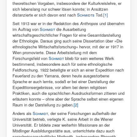
theoretischen Vorgaben, insbesondere der Kulturkreislehre, er
sich lebenslang nur schwer lösen konnte; in Ansätzen
distanzierte er sich davon erst nach
Schmidt
s
Tod.
[1]
Seit 1913 war er in der Redaktion des
Anthropos
und übernahm
im Auftrag von
Schmidt
die Ausarbeitung
wirtschaftsgeschichtlicher Fragen für eine Gesamtdarstellung
der Ethnologie. Daraus ging auch seine Dissertation über »Die
ethnologische Wirtschaftsforschung« hervor, mit der er 1917 in
Wien promovierte. Diese Arbeitsteilung mit dem
Forschungsfeld von
Schmidt
blieb für sein weiteres Werk
bestimmend, insbesondere auch für seine ethnologische
Feldforschung. 1922 beteiligte er sich an einer Expedition nach
Feuerland zu den Yamana, deren heute ausgestorbene
Sprache er auch lernte, sodaß er bei einer Darstellung der
Expeditionsergebnisse, vor allem bei deren religiösen
Praktiken, auch die sprachlichen Ausdrucksformen zitieren und
erläutern konnte – ohne aber der Sprache selbst einen eigenen
Raum in der Darstellung zu geben.
[2]
Anders als
Schmidt
, der seine Forschungen außerhalb der
Universität betrieb, verlegte K. seine Arbeit in die Wiener
Universität. Er bildete zwar weiterhin Missionare an der
Mödlinger Ausbildungsstätte aus, unterrichtete dazu auch
sprachwissenschaftliche Methodik, insbesondere Phonetik,