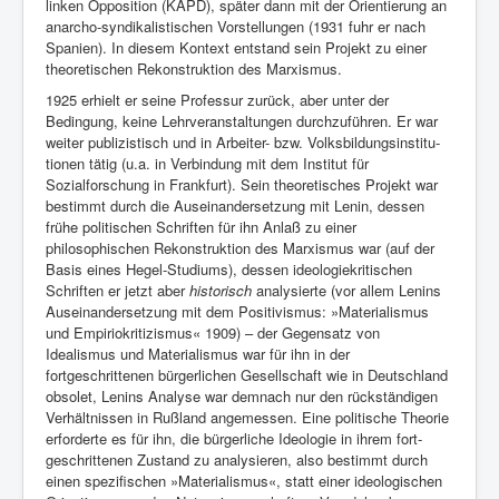
linken Op­position (KAPD), später dann mit der Orientierung an
anarcho-syndikali­stischen Vorstellungen (1931 fuhr er nach
Spanien). In diesem Kon­text entstand sein Projekt zu einer
theoretischen Rekonstruktion des Marxismus.
1925 erhielt er seine Professur zurück, aber unter der
Bedingung, keine Lehrveranstaltungen durchzuführen. Er war
weiter publizistisch und in Ar­beiter- bzw. Volksbildungsinstitu­
tionen tätig (u.a. in Verbindung mit dem Institut für
Sozialforschung in Frankfurt). Sein theoretisches Projekt war
bestimmt durch die Auseinandersetzung mit Lenin, dessen
frühe politischen Schriften für ihn Anlaß zu einer
philosophischen Rekonstruktion des Marxismus war (auf der
Basis eines Hegel-Studiums), dessen ideologiekritischen
Schriften er jetzt aber
historisch
analysierte (vor allem Lenins
Auseinandersetzung mit dem Positivismus: »Materialismus
und Empiriokritizismus« 1909) – der Gegensatz von
Idealismus und Materialismus war für ihn in der
fortgeschrittenen bürgerli­chen Gesellschaft wie in Deutschland
obsolet, Lenins Analyse war demnach nur den rückständigen
Verhältnissen in Rußland angemessen. Eine poli­tische Theorie
erforderte es für ihn, die bürgerliche Ideologie in ihrem fort­
geschrittenen Zustand zu analysieren, also bestimmt durch
einen spe­zifischen »Materialismus«, statt einer ideologischen