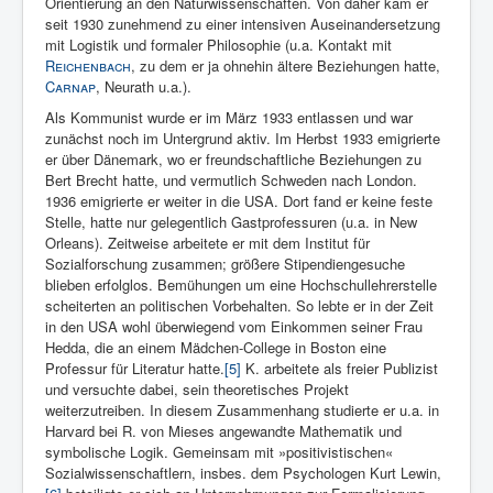
Orientierung an den Naturwissenschaften. Von daher kam er
seit 1930 zunehmend zu einer intensiven Auseinandersetzung
mit Logistik und formaler Philosophie (u.a. Kontakt mit
Reichenbach
, zu dem er ja ohnehin ältere Beziehungen hatte,
Carnap
, Neurath u.a.).
Als Kommunist wurde er im März 1933 entlassen und war
zunächst noch im Untergrund aktiv. Im Herbst 1933 emigrierte
er über Dänemark, wo er freundschaftliche Beziehungen zu
Bert Brecht hatte, und vermutlich Schweden nach London.
1936 emigrierte er weiter in die USA. Dort fand er keine feste
Stelle, hatte nur gelegentlich Gastprofessuren (u.a. in New
Orleans). Zeitweise arbeitete er mit dem Institut für
Sozialforschung zusammen; größere Stipendiengesuche
blieben erfolglos. Bemühungen um eine Hochschullehrerstelle
scheiterten an politischen Vorbehalten. So lebte er in der Zeit
in den USA wohl überwiegend vom Einkommen seiner Frau
Hedda, die an einem Mädchen-College in Boston eine
Professur für Literatur hatte.
[5]
K. arbeitete als freier Publizist
und versuchte dabei, sein theoretisches Projekt
weiterzutreiben. In diesem Zusammenhang studierte er u.a. in
Harvard bei R. von Mieses angewandte Mathematik und
symbolische Logik. Gemeinsam mit »positivistischen«
Sozialwissenschaftlern, insbes. dem Psycho­logen Kurt Lewin,