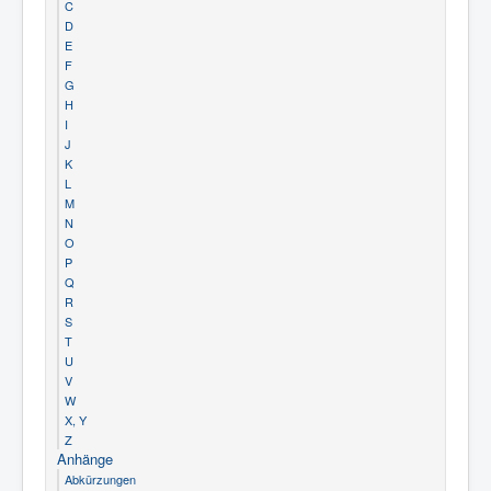
C
D
E
F
G
H
I
J
K
L
M
N
O
P
Q
R
S
T
U
V
W
X, Y
Z
Anhänge
Abkürzungen