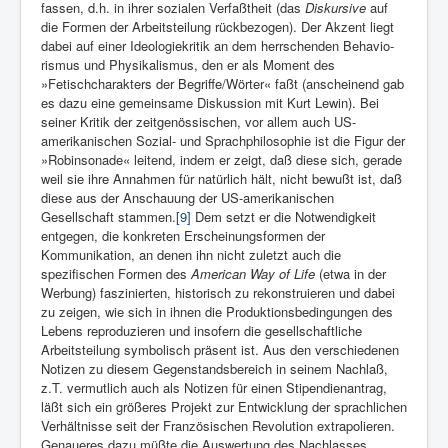
fassen, d.h. in ihrer sozialen Verfaßtheit (das
Dis­kursive
auf
die Formen der Arbeitsteilung rückbezogen). Der Akzent liegt
dabei auf einer Ideologiekritik an dem herrschenden Behavio­
rismus und Physikalismus, den er als Moment des
»Fetischcharakters der Begriffe/Wörter« faßt (anscheinend gab
es dazu eine ge­meinsame Diskussion mit Kurt Lewin). Bei
seiner Kritik der zeitgenössischen, vor allem auch US-
amerikanischen Sozial- und Sprachphilosophie ist die Figur der
»Robinsonade« leitend, indem er zeigt, daß diese sich, gerade
weil sie ihre Annahmen für natürlich hält, nicht bewußt ist, daß
diese aus der Anschauung der US-amerikanischen
Gesellschaft stammen.
[9]
Dem setzt er die Notwendigkeit
entgegen, die konkreten Erscheinungsformen der
Kommunikation, an denen ihn nicht zuletzt auch die
spezifischen Formen des
American Way of Life
(etwa in der
Werbung) faszinierten, historisch zu rekonstruieren und dabei
zu zeigen, wie sich in ihnen die Produktionsbedingungen des
Lebens reproduzieren und insofern die gesellschaftliche
Arbeitsteilung symbolisch präsent ist. Aus den verschiedenen
Notizen zu diesem Gegenstandsbereich in seinem Nachlaß,
z.T. vermutlich auch als Notizen für einen Stipendienantrag,
läßt sich ein größeres Projekt zur Entwicklung der sprachlichen
Verhältnisse seit der Französischen Revolution extrapolieren.
Genaueres dazu müßte die Auswertung des Nachlasses