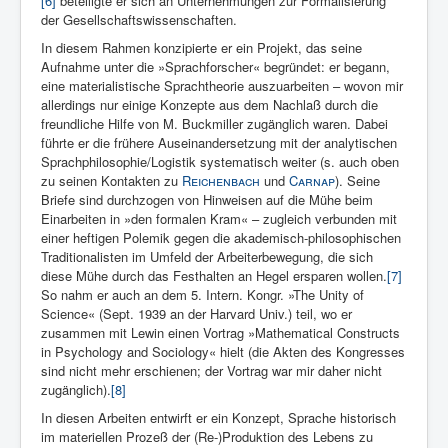
[6]
beteiligte er sich an Unternehmungen zur Formalisierung
der Gesellschaftswissenschaften.
In diesem Rahmen konzipierte er ein Projekt, das seine
Aufnahme unter die »Sprachforscher« begründet: er begann,
eine materia­listische Sprachtheorie auszuarbeiten – wovon mir
allerdings nur einige Konzepte aus dem Nachlaß durch die
freundliche Hilfe von M. Buckmiller zugänglich waren. Dabei
führte er die frühere Aus­einandersetzung mit der analytischen
Sprach­philosophie/Logistik systematisch weiter (s. auch oben
zu seinen Kontakten zu
Reichenbach
und
Carnap
). Seine
Briefe sind durchzogen von Hinweisen auf die Mühe beim
Einarbeiten in »den formalen Kram« – zugleich verbunden mit
einer heftigen Polemik gegen die akademisch-philosophischen
Traditionalisten im Umfeld der Arbeiterbewegung, die sich
diese Mühe durch das Festhalten an Hegel ersparen wollen.
[7]
So nahm er auch an dem 5. Intern. Kongr. »The Unity of
Science« (Sept. 1939 an der Harvard Univ.) teil, wo er
zusammen mit Lewin einen Vortrag »Mathematical Con­structs
in Psychology and Sociology« hielt (die Akten des Kongres­ses
sind nicht mehr erschienen; der Vortrag war mir daher nicht
zugänglich).
[8]
In diesen Arbeiten entwirft er ein Konzep­t, Spra­che historisch
im materiellen Prozeß der (Re-)Produktion des Le­bens zu