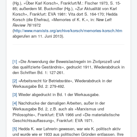
(Hg.), »Über Karl Korsch«, Frankfurt/M.: Fischer 1973, S. 15-
85; außerdem M. Buckmiller (Hg.), »Zur Aktualität von Karl
Korsch«, Frankfurt: EVA 1981: Vita dort S. 164-170; Hedda
Korsch (die Ehefrau), »Memories of K. K.«, in:
New Left
Review 76
/1972
(
http://www.marxists.org/archive/korsch/memories-korsch.htm
abgerufen am 11. Juni 2013).
[1]
»Die Anwendung der Beweislastregeln im Zivilprozeß und
das qualifizierte Geständnis«, gedruckt 1911, Wiederabdruck in
den Schriften Bd. 1: 127-261.
[2]
»Arbeitsrecht für Betriebsräte«, Wiederabdruck in der
Werkausgabe Bd. 2: 279-492.
[3]
Wieder abgedruckt in Bd. 1 der Werkausgabe.
[4]
Nachdrucke der da­maligen Arbeiten, außer in der
Werkausgabe Bd. 2, z.B. auch als »Marxis­mus und
Philosophie«, Frankfurt: EVA 1966 und »Die materialisti­sche
Geschichtsauffassung«, Frankfurt: EVA 1971.
[5]
Hedda K. war Lehrerin gewesen, war wie K. politisch aktiv
und wurde wie er 1933 aus politischen Gründen entlassen. Ihre