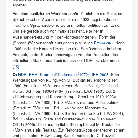
ergeben.
Von dem publizier­ten Werk her gehört K. nicht in die Reihe der
Sprachforscher. Aber er steht für eine 1933 abgebrochene
Tradition, Sprachprobleme als unmittelbar politisch zu fassen
und sie gerade auch von marxisti­scher Seite her in
Auseinandersetzung mit der »fortgeschrittenen« Form der
(Sprach-)Wissenschaft anzugehen (vgl. auch
Benjamin
). Nach
1968 hatte die Korsch-Rezeption eine Schlüsselrolle bei dem
Versuch, in der Studentenbewegung von der Rezeption des
offiziel­len »Marxismus-Leninismus« der DDR loszukommen.
[10]
Q:
NDB
;
BHE
;
Sternfeld/Tiedemann
1970
;
DBE 2005
. Eine
2
Werkausgabe von K., hg. von M. Buckmiller, erscheint seit
1980 (Frankfurt: EVA), erschienen Bd. 1 »Recht, Geist und
Kultur. Schriften 1908-1918« (Frankfurt: EVA 1980), Bd. 2
»Rätebewegung und Klassenkampf. Schriften 1919-1923«
(Frankfurt: EVA 1980), Bd. 3 »Marxismus und Philosophie«
(Frankfurt: EVA 1993), Bd. 5 »Krise des Marxismus«
(Frankfurt: EVA 1996), Bd. 8/9 »Briefe« (Frankfurt: EVA 2001),
Bd. 7 »Marxism, State and Counterrevolution« (Hannover:
Offizin 2006). Eine ausführliche Biographie bei M. Buckmiller,
»Marxismus als Realität. Zur Rekonstruktion der theo­retischen
und politischen Entwicklung Karl Korschs«, in: C. Pozzoli