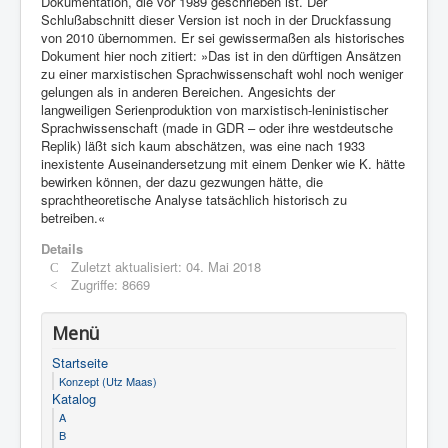
Dokumentation, die vor 1989 geschrieben ist. Der
Schlußabschnitt dieser Version ist noch in der Druckfassung
von 2010 übernommen. Er sei gewissermaßen als historisches
Dokument hier noch zitiert: »Das ist in den dürftigen Ansätzen
zu einer marxistischen Sprachwissenschaft wohl noch weniger
gelungen als in anderen Bereichen. Angesichts der
langweiligen Serienproduktion von marxistisch-leninistischer
Sprachwissenschaft (made in GDR – oder ihre westdeutsche
Replik) läßt sich kaum abschätzen, was eine nach 1933
inexistente Auseinandersetzung mit einem Denker wie K. hätte
bewirken können, der dazu gezwungen hätte, die
sprachtheoretische Analyse tatsächlich historisch zu
betreiben.«
Details
Zuletzt aktualisiert: 04. Mai 2018
Zugriffe: 8669
Menü
Startseite
Konzept (Utz Maas)
Katalog
A
B