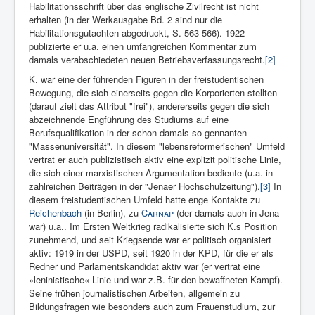
Habilitationsschrift über das englische Zivilrecht ist nicht
erhalten (in der Werkausgabe Bd. 2 sind nur die
Habilitationsgutachten abgedruckt, S. 563-566). 1922
publizierte er u.a. einen umfangreichen Kommentar zum
damals verabschiedeten neuen Betriebsverfassungsrecht.
[2]
K. war eine der führenden Figuren in der freistudentischen
Bewegung, die sich einerseits gegen die Korporierten stellten
(darauf zielt das Attribut "frei"), andererseits gegen die sich
abzeichnende Engführung des Studiums auf eine
Berufsqualifikation in der schon damals so gennanten
"Massenuniversität". In diesem "lebensreformerischen" Umfeld
vertrat er auch publizistisch aktiv eine explizit politische Linie,
die sich einer marxistischen Argumentation bediente (u.a. in
zahlreichen Beiträgen in der "Jenaer Hochschulzeitung").
[3]
In
diesem freistudentischen Umfeld hatte enge Kontakte zu
Reichenbach
(in Berlin), zu
Carnap
(der damals auch in Jena
war) u.a.. Im Ersten Weltkrieg radikalisierte sich K.s Position
zunehmend, und seit Kriegsende war er politisch organisiert
aktiv: 1919 in der USPD, seit 1920 in der KPD, für die er als
Redner und Parlamentskandi­dat aktiv war (er vertrat eine
»leninistische« Linie und war z.B. für den bewaffneten Kampf).
Seine frühen journalistischen Arbeiten, allgemein zu
Bildungsfragen wie besonders auch zum Frauenstudium, zur