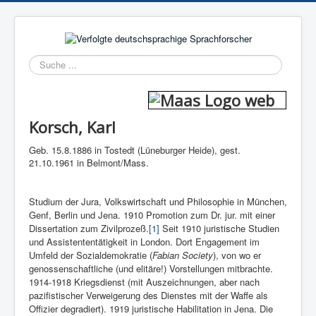
Suchen
Korsch, Karl
Geb. 15.8.1886 in Tostedt (Lüneburger Heide), gest.
21.10.1961 in Belmont/Mass.
Studium der Jura, Volkswirtschaft und Philosophie in München,
Genf, Berlin und Jena. 1910 Promotion zum Dr. jur. mit einer
Dissertation zum Zivilprozeß.
[1]
Seit 1910 juristische Studien
und Assistententätigkeit in London. Dort Engagement im
Umfeld der Sozialdemo­kratie (
Fabian Society
), von wo er
genossenschaftliche (und elitäre!) Vorstellungen mitbrachte.
1914-1918 Kriegsdienst (mit Auszeichnungen, aber nach
pazifistischer Verweigerung des Dienstes mit der Waffe als
Offizier degradiert). 1919 juristi­sche Habilitation in Jena. Die