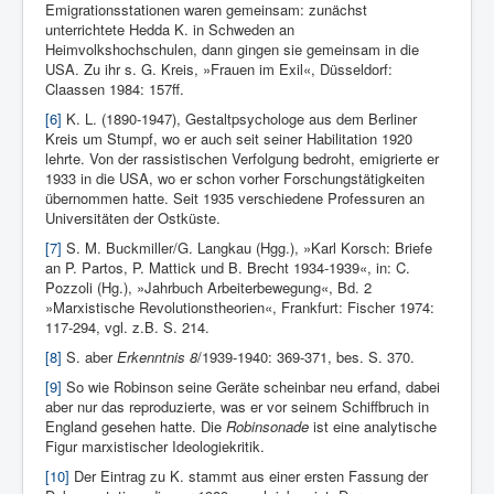
Emigrationsstationen waren gemeinsam: zunächst
unterrichtete Hedda K. in Schweden an
Heimvolkshochschulen, dann gingen sie gemeinsam in die
USA. Zu ihr s. G. Kreis, »Frauen im Exil«, Düsseldorf:
Claassen 1984: 157ff.
[6]
K. L. (1890-1947), Gestaltpsychologe aus dem Berliner
Kreis um Stumpf, wo er auch seit seiner Habilitation 1920
lehrte. Von der rassistischen Verfolgung bedroht, emigrierte er
1933 in die USA, wo er schon vorher Forschungstätigkeiten
übernommen hatte. Seit 1935 verschiedene Professuren an
Universitäten der Ostküste.
[7]
S. M. Buckmiller/G. Langkau (Hgg.), »Karl Korsch: Briefe
an P. Partos, P. Mattick und B. Brecht 1934-1939«, in: C.
Pozzoli (Hg.), »Jahrbuch Arbeiterbewegung«, Bd. 2
»Marxistische Revo­lutionstheorien«, Frankfurt: Fischer 1974:
117-294, vgl. z.B. S. 214.
[8]
S. aber
Erkenntnis 8
/1939-1940: 369-371, bes. S. 370.
[9]
So wie Robinson seine Geräte scheinbar neu erfand, dabei
aber nur das reproduzierte, was er vor seinem Schiffbruch in
England gesehen hatte. Die
Robinsonade
ist eine analytische
Figur marxistischer Ideologiekritik.
[10]
Der Eintrag zu K. stammt aus einer ersten Fassung der