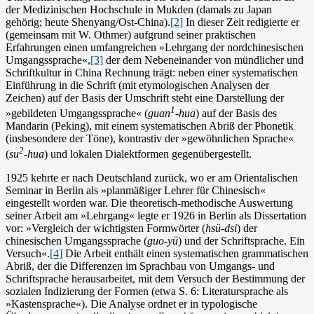
der Medizinischen Hochschule in Mukden (damals zu Japan
gehörig; heute Shenyang/Ost-China).
[2]
In dieser Zeit redigierte er
(gemeinsam mit W. Othmer) aufgrund seiner praktischen
Erfahrungen einen um­fangreichen »Lehrgang der nordchinesischen
Umgangssprache«,
[3]
der dem Nebeneinander von mündlicher und
Schriftkultur in China Rechnung trägt: neben einer systematischen
Einführung in die Schrift (mit etymologischen Analysen der
Zeichen) auf der Basis der Umschrift steht eine Darstellung der
1
»gebildeten Umgangs­sprache« (
guan
-hua
) auf der Basis des
Mandarin (Peking), mit ei­nem systematischen Abriß der Phonetik
(insbesondere der Töne), kontrastiv der »gewöhnlichen Sprache«
2
(
su
-hua
) und lokalen Dia­lektformen gegenübergestellt.
1925 kehrte er nach Deutschland zurück, wo er am Orientalischen
Semi­nar in Berlin als »planmäßiger Lehrer für Chinesisch«
eingestellt worden war. Die theoretisch-methodische Auswertung
seiner Arbeit am »Lehrgang« legte er 1926 in Berlin als Dissertation
vor: »Vergleich der wichtigsten Formwörter (
hsü-dsi
) der
chinesischen Umgangssprache (
guo-yü
) und der Schriftsprache. Ein
Versuch«.
[4]
Die Arbeit enthält einen systematischen grammatischen
Abriß, der die Differenzen im Sprachbau von Umgangs- und
Schriftsprache her­ausarbeitet, mit dem Versuch der Bestimmung der
sozialen Indizierung der Formen (etwa S. 6: Literatursprache als
»Kastensprache«). Die Analyse ordnet er in typologische