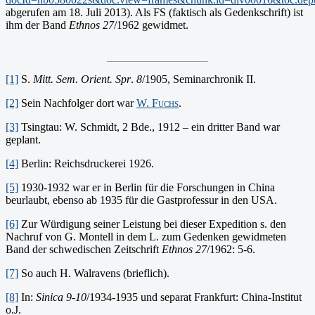
abgerufen am 18. Juli 2013). Als FS (faktisch als Gedenkschrift) ist
ihm der Band
Ethnos 27
/1962 gewidmet.
[1]
S.
Mitt. Sem. Orient. Spr
.
8
/1905, Seminarchronik II.
[2]
Sein Nachfolger dort war
W. Fuchs
.
[3]
Tsi­ngtau: W. Schmidt, 2 Bde., 1912 – ein dritter Band war
geplant.
[4]
Berlin: Reichsdruckerei 1926.
[5]
1930-1932 war er in Berlin für die Forschungen in China
beurlaubt, ebenso ab 1935 für die Gastprofessur in den USA.
[6]
Zur Würdigung seiner Leistung bei dieser Expedition s. den
Nachruf von G. Montell in dem L. zum Gedenken gewidmeten
Band der schwedischen Zeitschrift
Ethnos
27
/1962: 5-6.
[7]
So auch H. Walravens (brieflich).
[8]
In:
Sinica 9-10
/1934-1935 und separat Frankfurt: China-Institut
o.J.