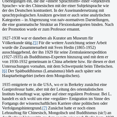
Überlegungen ein, die die »innere Sprachform« ei­ner »objektiven
Sprache« wie des Chinesischen mit der einer Subjekt­sprache wie
der des Deutschen kontrastiert. In der Auseinandersetzung mit
sprachtypologischen Ansätzen gewinnt er auch seine analyti­schen
Kategorien – in Abgrenzung von naiv-normativen Darstellun­gen,
die eine grammatische Struktur an Flexionskategorien binden. Nach
der Promotion wurde er zum Professor ernannt.
1927-1938 war er daneben als Kurator am Museum für
Völkerkunde tätig.
[5]
Für die weitere Ausrichtung seiner Arbeit
wurde die Zusammenarbeit mit Sven Hedin (1865-1952)
ausschlaggebend, der ihn 1929 für seine Zentralasienexpedition
(1927-1935) als Buddhismus-Experten hinzuzog und mit dem er
von 1930-1932 gemeinsam in China arbeitete bzw. für diesen er dort
Untersuchungen vornahm, mit dem Schwerpunkt beim Tibetischen.
[6]
Der Spätbuddhismus (Lamaismus) blieb auch später sein
Hauptarbeitsgebiet (neben dem Mongolischen).
1935 emigrierte er in die USA, wo er in Berke­ley zunächst eine
Gastprofessur hatte, aber mit der Leitung des orientalistischen
Instituts beauftragt war, später auf einer regulären Professur. Bei L.
handelt es sich wohl um eine »reguläre« Emigration im Sinne des
Fortgangs der wissenschaftlichen Karriere ohne politischen oder
Verfolgungshin­tergrund.
[7]
Zunächst hatte er noch einen
Lehrauftrag für Chinesisch, Mongolisch und Buddhismus (sic!) an