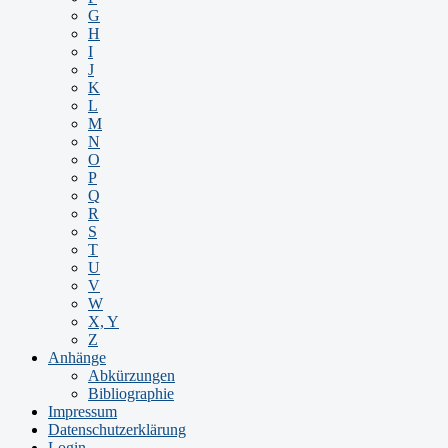
G
H
I
J
K
L
M
N
O
P
Q
R
S
T
U
V
W
X, Y
Z
Anhänge
Abkürzungen
Bibliographie
Impressum
Datenschutzerklärung
Login