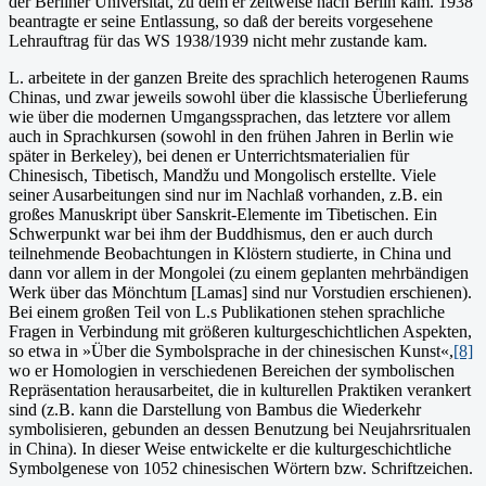
der Berliner Universität, zu dem er zeitweise nach Berlin kam. 1938
beantragte er seine Entlassung, so daß der bereits vorgesehene
Lehrauftrag für das WS 1938/1939 nicht mehr zustande kam.
L. arbeitete in der ganzen Breite des sprachlich heterogenen Raums
Chinas, und zwar jeweils sowohl über die klassische Überlieferung
wie über die modernen Umgangssprachen, das letztere vor allem
auch in Sprachkursen (sowohl in den frühen Jahren in Berlin wie
später in Berkeley), bei denen er Unterrichtsmaterialien für
Chinesisch, Tibetisch, Mandžu und Mongolisch erstellte. Viele
seiner Ausarbeitungen sind nur im Nachlaß vorhanden, z.B. ein
großes Manuskript über Sanskrit-Elemente im Tibetischen. Ein
Schwerpunkt war bei ihm der Buddhismus, den er auch durch
teilnehmende Beobachtungen in Klöstern studierte, in China und
dann vor allem in der Mongolei (zu einem geplanten mehrbändigen
Werk über das Mönchtum [Lamas] sind nur Vorstudien erschienen).
Bei einem großen Teil von L.s Publikationen stehen sprachliche
Fragen in Verbindung mit größeren kulturge­schichtlichen Aspekten,
so etwa in »Über die Symbolsprache in der chinesischen Kunst«,
[8]
wo er Homologien in verschiedenen Bereichen der symbolischen
Repräsentation herausarbeitet, die in kulturellen Praktiken verankert
sind (z.B. kann die Darstellung von Bambus die Wiederkehr
symbolisieren, gebunden an dessen Benutzung bei Neujahrs­ritualen
in China). In dieser Weise entwickelte er die kulturgeschichtliche
Symbolgenese von 1052 chinesi­schen Wörtern bzw. Schriftzeichen.