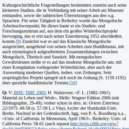
Kulturgeschichtliche Fragestellungen bestimmten zumeist auch seine
kleineren Studien, die in Verbindung mit seiner Arbeit am Museum
entstanden, sowie die zahlreichen Übersetzungen aus den o.g.
Sprachen. Für seine Tätigkeit in Berkeley wurde das Mongolische
Arbeitsschwerpunkt; für dieses baute er ein Studien- und
Forschungszentrum auf, aus dem ein großes Wörterbuchprojekt
hervorging, das er erst nach seiner Emeritierung 1952 abschließen
konnte.
[9]
Zunächst war es auf das Klassische Mongolische
ausgerichtet, ausgehend von seinen Arbeiten zum Buddhismus, mit
auch etymologisch aufgearbeiteten Zusammenhängen zwischen
Mongolisch, Tibetisch und Sanskrit. Mit mongolischen
Gewährsleuten stellte er es auf das moderne Mongolische um, mit
einer Kompilation vorliegender Wörterbücher, aber auch der
Auswertung moderner Quellen, insbes. von Zeitungen. Sein
ursprüngliches Projekt spiegelt sich noch im Anhang (S. 1159-1192)
über spezielle buddhistische Termini.
[10]
Q:
V;
BHE
;
DBE 2005
; H. Walravens: »F. L. (1882-1961).
Material zu Leben und Werk«, Melle: Wagner Edition 2006 (mit
Bibliographie, 29-49); vorher schon in ders. in:
Oriens Extremus
22
/1975: 49-58 (s. 57-58 L.s Vita); Archiv der Humboldt-Univ.
Berlin. Nachruf in der Gedenkschrift, hgg. von P. A. Boodberg u.a.,
»Univ. of California: In Memoriam, April 1963«, Berkeley: Univ. of
California Press: 58-61 (auch separat
http://texts.cdlib.org/view?
docId=hb0580022s&doc.view=frames&chunk.id=div00016&toc.dep