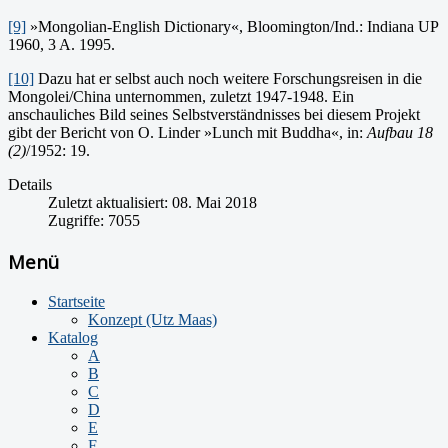
[9]
»Mongolian-English Dictionary«, Bloomington/Ind.: Indiana UP
1960, 3 A. 1995.
[10]
Dazu hat er selbst auch noch weitere Forschungsreisen in die
Mongolei/China unternommen, zuletzt 1947-1948. Ein
anschauliches Bild seines Selbstverständnisses bei diesem Projekt
gibt der Bericht von O. Linder »Lunch mit Buddha«, in:
Aufbau 18
(2)
/1952: 19.
Details
Zuletzt aktualisiert: 08. Mai 2018
Zugriffe: 7055
Menü
Startseite
Konzept (Utz Maas)
Katalog
A
B
C
D
E
F