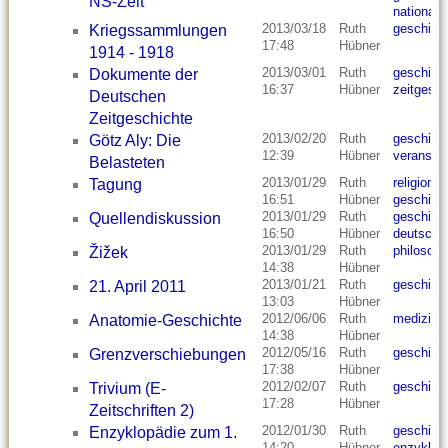
NS-Zeit
nationals
2013/03/18
Ruth
geschich
Kriegssammlungen
17:48
Hübner
1914 - 1918
2013/03/01
Ruth
geschich
Dokumente der
16:37
Hübner
zeitgesch
Deutschen
Zeitgeschichte
2013/02/20
Ruth
geschich
Götz Aly: Die
12:39
Hübner
veranstal
Belasteten
2013/01/29
Ruth
religion
,
r
Tagung
16:51
Hübner
geschich
2013/01/29
Ruth
geschich
Quellendiskussion
16:50
Hübner
deutschl
2013/01/29
Ruth
philosoph
Žižek
14:38
Hübner
2013/01/21
Ruth
geschich
21. April 2011
13:03
Hübner
2012/06/06
Ruth
medizin
,
Anatomie-Geschichte
14:38
Hübner
2012/05/16
Ruth
geschich
Grenzverschiebungen
17:38
Hübner
2012/02/07
Ruth
geschich
Trivium (E-
17:28
Hübner
Zeitschriften 2)
2012/01/30
Ruth
geschich
Enzyklopädie zum 1.
14:20
Hübner
enzyklop