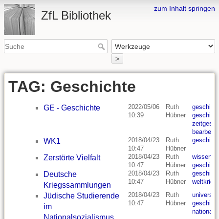
zum Inhalt springen
ZfL Bibliothek
>
TAG: Geschichte
2022/05/06
Ruth
geschich
GE - Geschichte
10:39
Hübner
geschich
zeitgesch
bearbeite
2018/04/23
Ruth
geschich
WK1
10:47
Hübner
2018/04/23
Ruth
wissensc
Zerstörte Vielfalt
10:47
Hübner
geschich
2018/04/23
Ruth
geschich
Deutsche
10:47
Hübner
weltkrieg
Kriegssammlungen
2018/04/23
Ruth
universit
Jüdische Studierende
10:47
Hübner
geschich
im
nationals
Nationalsozialismus