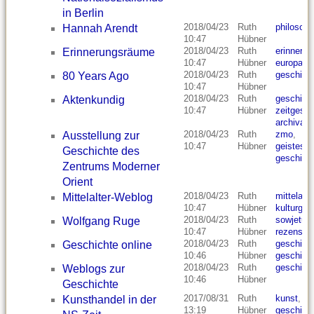
in Berlin
2018/04/23
Ruth
philosoph
Hannah Arendt
10:47
Hübner
2018/04/23
Ruth
erinnerun
Erinnerungsräume
10:47
Hübner
europa
,
v
2018/04/23
Ruth
geschich
80 Years Ago
10:47
Hübner
2018/04/23
Ruth
geschich
Aktenkundig
10:47
Hübner
zeitgesch
archivarb
2018/04/23
Ruth
zmo
,
Ausstellung zur
10:47
Hübner
geistesw
Geschichte des
geschich
Zentrums Moderner
Orient
2018/04/23
Ruth
mittelalte
Mittelalter-Weblog
10:47
Hübner
kulturges
2018/04/23
Ruth
sowjetun
Wolfgang Ruge
10:47
Hübner
rezensio
2018/04/23
Ruth
geschich
Geschichte online
10:46
Hübner
geschich
2018/04/23
Ruth
geschich
Weblogs zur
10:46
Hübner
Geschichte
2017/08/31
Ruth
kunst
,
ku
Kunsthandel in der
13:19
Hübner
geschich