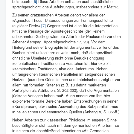
beisteuerte.
[6]
Diese Arbeiten enthalten auch ausführliche
sprachgeschichtliche Ausführungen, insbesondere zur Metrik.
Zu seinen gräzistischen Arbeiten gehört vor allem der
»Agnostos Theos. Untersuchungen zur Formengeschichte
religiöser Rede«.
[7]
Gegenstand ist eine für die Interpretation
kritische Passage der Apostelgeschichte (der »einem
unbekannten Gott« gewidmete Altar in der Paulusrede vor dem
Athener Aeropag, Apostelgeschichte 17, 23). Vor dem
Hintergrund seiner Biographie ist der argumentative Tenor des
Buches nicht unironisch: er weist nach, daß die spezifisch
christliche Überlieferung nicht ohne Berücksichtigung
»orientalischer« Traditionen zu verstehen ist, hier explizit
»semitischer« Traditionen, also des Judentums. Neben
umfangreichen literarischen Parallelen im zeitgenössischen
Horizont (aus dem Griechischen und Lateinischen) zeigt er vor
allem mit formalen Kriterien (z.B. zu definit markierten
Partizipien als Attributen, S. 202-203), daß die Argumentation
jüdische Vorlagen haben muß. Auch andere von ihm hier
explorierte formale Bereiche haben Entsprechungen in seiner
»Kunstprosa«, etwa seine Auswertung des Satzparallelismus
in hellenischen und semitischen Quellen (Anhang V, S. 355ff.).
Neben Arbeiten zur klassischen Philologie im engeren Sinne
beschäftigte er sich auch mit dem germanischen Altertum, so
in seinem als abschließend intendierten »Alt-Germanien.