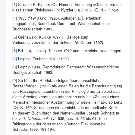
[3]
S. dazu B. Kytzler (Q), Nordens Vorlesung »Geschichte der
klassischen Philologie«, in: Kytzler u.a. (Hg.), »E. N.«: 17-24.
2
3
[4]
1903 (
1916 und
1926), Auflagen z.T. erheblich
umgearbeitet, Nachdruck Darmstadt: Wissenschaftliche
Buchgesellschaft 1981.
[5]
Greifswald: Kunike 1897 (= Beilage zum
Vorlesungsverzeichnis der Universität. Ostern 1897).
[6]
Bd. I, 4, Leipzig: Teubner 1912 und zahlreiche Neuauflagen.
2
[7]
Leipzig: Teubner 1913,
1920.
[8]
Leipzig 1934, Reproduktion Darmstadt: Wissenschaftliche
Buchgesellschaft 1962.
[9]
So führt ihn R. Fick »Einiges über menschliche
Rassenfragen« (1935) als einen Beleg für die Berücksichtigung
von Rassegesichtspunkten in der Philologie an. Er selbst sah
diese Arbeiten vermutlich tatsächlich naiv als »Zeugnis eines
Menschen friesischer Abstammung für seine Heimat«, so Lenz
(Q), S. 169. S. dagegen die vernichtende methodische Kritik
an diesem Buch durch den Namenkundler Joseph Schnetz in
der
Z. f. Ortsnamenf. 11
/1935, bes. S. 55 bis 61. Eine
Bibliographie der darin anschließenden Diskussion bei
Schröder 1999
: 193-194.