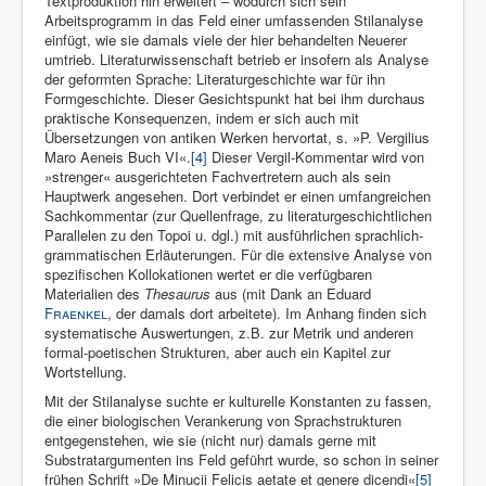
Textproduktion hin erweitert – wodurch sich sein
Arbeitsprogramm in das Feld einer umfassenden Stilanalyse
einfügt, wie sie damals viele der hier behandelten Neuerer
umtrieb. Literaturwissenschaft betrieb er insofern als Analyse
der geformten Sprache: Literaturgeschichte war für ihn
Formgeschichte. Dieser Gesichtspunkt hat bei ihm durchaus
praktische Konsequenzen, indem er sich auch mit
Übersetzungen von antiken Werken hervortat, s. »P. Vergilius
Maro Aeneis Buch VI«.
[4]
Dieser Vergil-Kommentar wird von
»strenger« ausgerichteten Fachvertretern auch als sein
Hauptwerk angesehen. Dort verbindet er einen umfangreichen
Sachkommentar (zur Quellenfrage, zu literaturgeschichtlichen
Parallelen zu den Topoi u. dgl.) mit ausführlichen sprachlich-
grammatischen Erläuterungen. Für die extensive Analyse von
spezifischen Kollokationen wertet er die verfügbaren
Materialien des
Thesaurus
aus (mit Dank an Eduard
Fraenkel
, der damals dort arbeitete). Im Anhang finden sich
systematische Auswertungen, z.B. zur Metrik und anderen
formal-poetischen Strukturen, aber auch ein Kapitel zur
Wortstellung.
Mit der Stilanalyse suchte er kulturelle Konstanten zu fassen,
die einer biologischen Verankerung von Sprachstrukturen
entgegenstehen, wie sie (nicht nur) damals gerne mit
Substratargumenten ins Feld geführt wurde, so schon in seiner
frühen Schrift »De Minucii Felicis aetate et genere dicendi«
[5]