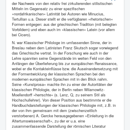
der Nachweis von den relativ frei zirkulierenden stilistischen
Mitteln im Gegensatz zu einer spezifischen
»nordafrikanischen« Latinität bei Autoren wie Minucius,
Tertullian u.a. Dieser stellt er die verfügbaren »rhetorischen«
Formen entgegen: aus der griechischen Tradition (mit belegten
Vorbildern) und eben auch im »klassischen« Latein (vor allem
bei Cicero).
N. war Klassischer Philologe im umfassenden Sinne, der in
Breslau neben dem Latinisten Franz Skutsch sogar vorwiegend
das Griechische vertrat. In der Forschung wie auch in der
Lehre spannten seine Gegenstände im weiten Feld von den
Anfängen der Überlieferung bis zur europäischen Renaissance,
wobei er die Kontakteinflüsse bzw. die Auseinandersetzung mit
der Formentwicklung der klassischen Sprachen bei den
modernen europäischen Sprachen mit in den Blick nahm.
Seine »Kunstprosa« machte ihn zu einer der Autoritäten der
klassischen Philologie, der in Berlin neben Wilamowitz-
Moellendorff »herrschte« (s. Lenz, Q, zu seinem Stil als
Hochschullehrer). Von dieser Position aus bestimmte er die
Handbuchdarstellungen der klassischen Philologie mit, z.B. in
der von ihm gemeinsam mit dem (zwischenzeitlich
verstorbenen) A. Gercke herausgegebenen »Einleitung in die
Altertumswissenschaft«, zu der er u.a. eine
zusammenfassende Darstellung der römischen Literatur