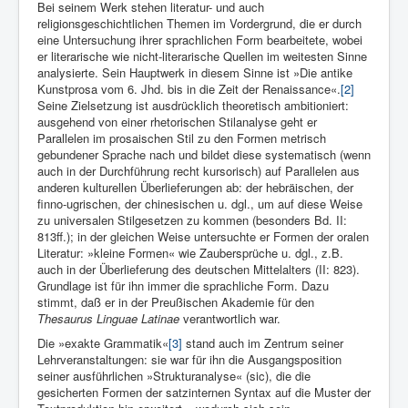
Bei seinem Werk stehen literatur- und auch
religionsgeschichtlichen Themen im Vordergrund, die er durch
eine Untersuchung ihrer sprachlichen Form bearbeitete, wobei
er literarische wie nicht-literarische Quellen im weitesten Sinne
analysierte. Sein Hauptwerk in diesem Sinne ist »Die antike
Kunstprosa vom 6. Jhd. bis in die Zeit der Renaissance«.
[2]
Seine Zielsetzung ist ausdrücklich theoretisch ambitioniert:
ausgehend von einer rhetorischen Stilanalyse geht er
Parallelen im prosaischen Stil zu den Formen metrisch
gebundener Sprache nach und bildet diese systematisch (wenn
auch in der Durchführung recht kursorisch) auf Parallelen aus
anderen kulturellen Überlieferungen ab: der hebräischen, der
finno-ugrischen, der chinesischen u. dgl., um auf diese Weise
zu universalen Stilgesetzen zu kommen (besonders Bd. II:
813ff.); in der gleichen Weise untersuchte er Formen der oralen
Literatur: »kleine Formen« wie Zaubersprüche u. dgl., z.B.
auch in der Überlieferung des deutschen Mittelalters (II: 823).
Grundlage ist für ihn immer die sprachliche Form. Dazu
stimmt, daß er in der Preußischen Akademie für den
Thesaurus Linguae Latinae
verantwortlich war.
Die »exakte Grammatik«
[3]
stand auch im Zentrum seiner
Lehrveranstaltungen: sie war für ihn die Ausgangsposition
seiner ausführlichen »Strukturanalyse« (sic), die die
gesicherten Formen der satzinternen Syntax auf die Muster der