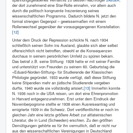
der dort zunehmend eine Star-Rolle einnahm, vor allem auch
durch die politisch kongruente Inszenierung seines
wissenschaftlichen Programms. Dadurch bildete N. jetzt den
formal strengen Gegenpol – gewissermaßen mit einem
Rollenwechsel gegenüber der vorausgegangenen Konstellation.
[12]
Unter dem Druck der Repression schickte N. nach 1934
schließlich seinen Sohn ins Ausland, glaubte sich aber selbst
offensichtlich nicht betroffen, obwohl er die Konsequenzen
durchaus in seinem persönlichen Umfeld zu spüren bekam.
Das betraf z.B. seine Stiftung: 1928 hatte er mit seiner Familie
und unterstützt von Freunden zu seinem 60. Geburtstag die
»Eduard-Norden-Stiftung« für Studierende der Klassischen
Philologie gegründet. 1933 wurde verfügt, daß diese Stiftung
keine Stipendien mehr an jüdische Studierende vergeben
durfte, 1940 wurde sie vollständig arisiert.
[13]
Immerhin konnte
N. 1936 noch in die USA reisen, um dort eine Ehrenpromotion
in Harvard entgegenzunehmen. Erst unter dem Eindruck der
Novemberpogrome stellte er 1938 einen Ausreiseantrag und
emigrierte 1939 in die Schweiz. Dort veröffentlichte er noch im
gleichen Jahr eine letzte größere Arbeit zur altlateinischen
Literatur, die in Lund (Schweden) erschien. Zu den größten
Demütigungen gehörte es für ihn vermutlich, daß er nicht nur
aus den wissenschaftlichen Vereinigungen in Deutschland