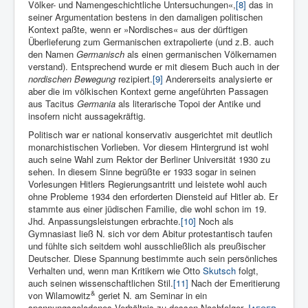
Völker- und Namengeschichtliche Untersuchungen«,
[8]
das in
seiner Argumentation bestens in den damaligen politischen
Kontext paßte, wenn er »Nordisches« aus der dürftigen
Überlieferung zum Germanischen extrapolierte (und z.B. auch
den Namen
Germanisch
als einen germanischen Völkernamen
verstand). Entsprechend wurde er mit diesem Buch auch in der
nordischen Bewegung
rezipiert.
[9]
Andererseits analysierte er
aber die im völkischen Kontext gerne angeführten Passagen
aus Tacitus
Germania
als literarische Topoi der Antike und
insofern nicht aussagekräftig.
Politisch war er national konservativ ausgerichtet mit deutlich
monarchistischen Vorlieben. Vor diesem Hintergrund ist wohl
auch seine Wahl zum Rektor der Berliner Universität 1930 zu
sehen. In diesem Sinne begrüßte er 1933 sogar in seinen
Vorlesungen Hitlers Regierungsantritt und leistete wohl auch
ohne Probleme 1934 den erforderten Diensteid auf Hitler ab. Er
stammte aus einer jüdischen Familie, die wohl schon im 19.
Jhd. Anpassungsleistungen erbrachte.
[10]
Noch als
Gymnasiast ließ N. sich vor dem Abitur protestantisch taufen
und fühlte sich seitdem wohl ausschließlich als preußischer
Deutscher. Diese Spannung bestimmte auch sein persönliches
Verhalten und, wenn man Kritikern wie Otto
Skutsch
folgt,
auch seinen wissenschaftlichen Stil.
[11]
Nach der Emeritierung
&
von Wilamowitz
geriet N. am Seminar in ein
spannungsgeladenes Verhältnis zu dessen Nachfolger
Jaeger
,