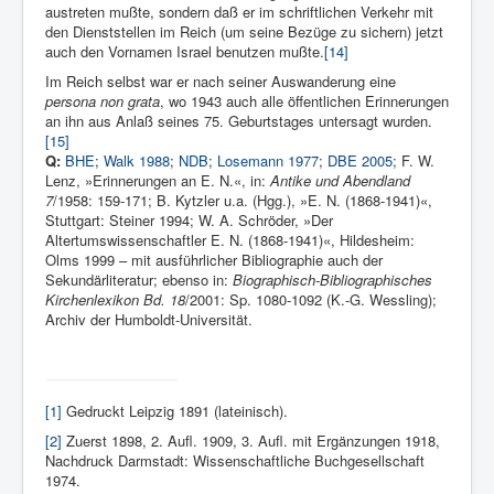
austreten mußte, sondern daß er im schriftlichen Verkehr mit
den Dienststellen im Reich (um seine Bezüge zu sichern) jetzt
auch den Vornamen Israel benutzen mußte.
[14]
Im Reich selbst war er nach seiner Auswanderung eine
persona non grata
, wo 1943 auch alle öffentlichen Erinnerungen
an ihn aus Anlaß seines 75. Geburtstages untersagt wurden.
[15]
Q:
BHE
;
Walk 1988
;
NDB
;
Losemann 1977
;
DBE 2005
; F. W.
Lenz, »Erinnerungen an E. N.«, in:
Antike und Abendland
7
/1958: 159-171; B. Kytzler u.a. (Hgg.), »E. N. (1868-1941)«,
Stuttgart: Steiner 1994; W. A. Schröder, »Der
Altertumswissenschaftler E. N. (1868-1941)«, Hildesheim:
Olms 1999 – mit ausführlicher Bibliographie auch der
Sekundärliteratur; ebenso in:
Biographisch-Bibliographisches
Kirchenlexikon Bd. 18
/2001: Sp. 1080-1092 (K.-G. Wessling);
Archiv der Humboldt-Universität.
[1]
Gedruckt Leipzig 1891 (lateinisch).
[2]
Zuerst 1898, 2. Aufl. 1909, 3. Aufl. mit Ergänzungen 1918,
Nachdruck Darmstadt: Wissenschaftliche Buchgesellschaft
1974.