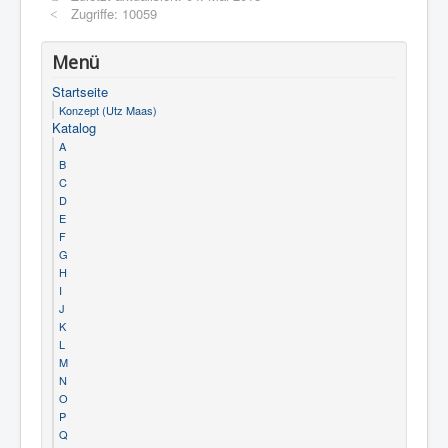
Zugriffe: 10059
Menü
Startseite
Konzept (Utz Maas)
Katalog
A
B
C
D
E
F
G
H
I
J
K
L
M
N
O
P
Q