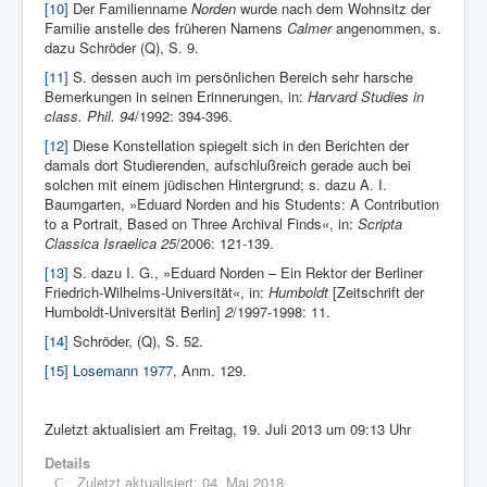
[10]
Der Familienname
Norden
wurde nach dem Wohnsitz der
Familie anstelle des früheren Namens
Calmer
angenommen, s.
dazu Schröder (Q), S. 9.
[11]
S. dessen auch im persönlichen Bereich sehr harsche
Bemerkungen in seinen Erinnerungen, in:
Harvard Studies in
class. Phil. 94
/1992: 394-396.
[12]
Diese Konstellation spiegelt sich in den Berichten der
damals dort Studierenden, aufschlußreich gerade auch bei
solchen mit einem jüdischen Hintergrund; s. dazu A. I.
Baumgarten, »Eduard Norden and his Students: A Contribution
to a Portrait, Based on Three Archival Finds«, in:
Scripta
Classica Israelica
25
/2006: 121-139.
[13]
S. dazu I. G., »Eduard Norden – Ein Rektor der Berliner
Friedrich-Wilhelms-Universität«, in:
Humboldt
[Zeitschrift der
Humboldt-Universität Berlin]
2
/1997-1998: 11.
[14]
Schröder, (Q), S. 52.
[15]
Losemann 1977
, Anm. 129.
Zuletzt aktualisiert am Freitag, 19. Juli 2013 um 09:13 Uhr
Details
Zuletzt aktualisiert: 04. Mai 2018