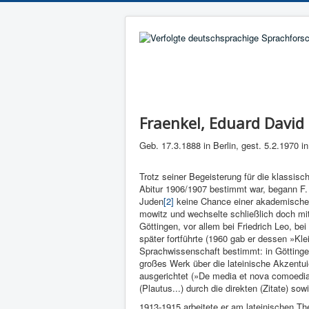
Fraenkel, Eduard David
Geb. 17.3.1888 in Berlin, gest. 5.2.1970 in
Trotz sei­ner Begeisterung für die klassisc
Abitur 1906/1907 bestimmt war, begann F. 1
Juden
[2]
keine Chance einer akade­mischen 
mowitz und wech­selte schließlich doch mit
Göt­tingen, vor allem bei Fried­rich Leo, b
später fortführte (1960 gab er dessen »Kle
Sprachwissenschaft bestimmt: in Göttin­ge
großes Werk über die la­teinische Akzentui
ausgerichtet (»De media et nova comoedia 
(Plautus...) durch die direkten (Zitate) s
1913-1915 arbeitete er am lateinischen The