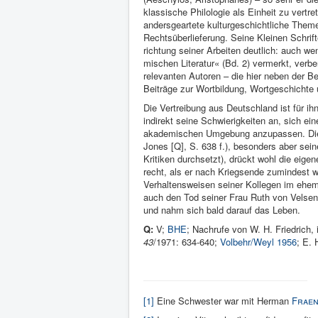
klassi­sche Philolo­gie als Ein­heit zu ver­t
andersgeartete kulturge­schichtliche Them
Rechts­überlieferung. Seine Kleinen Schrift
richtung seiner Ar­beiten deutlich: auch wen
mischen Litera­tur« (Bd. 2) vermerkt, verb
re­levanten Autoren – die hier neben der Be
Bei­träge zur Wortbildung, Wortge­schichte 
Die Vertreibung aus Deutschland ist für ih
indirekt seine Schwierigkei­ten an, sich ei
aka­demischen Umge­bung an­zupassen. Die S
Jones [Q], S. 638 f.), be­sonders aber sei
Kritiken durch­setzt), drückt wohl die eigene
recht, als er nach Kriegsende zumindest w
Verhaltenswei­sen seiner Kollegen im ehema
auch den Tod seiner Frau Ruth von Velsen,
und nahm sich bald dar­auf das Leben.
Q:
V;
BHE
; Nachrufe von W. H. Friedrich, 
43
/1971: 634-640;
Vol­behr/Weyl 1956
; E. 
[1]
Eine Schwester war mit Herman
Fraen