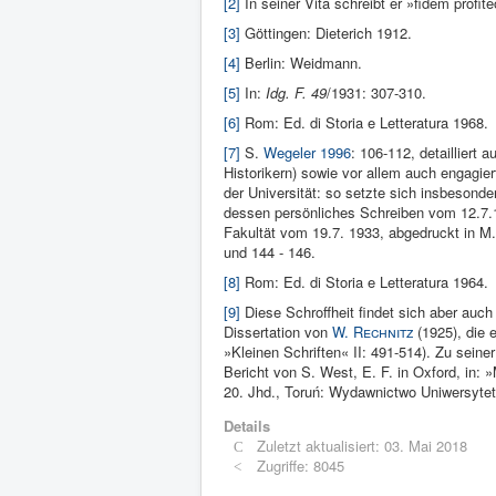
[2]
In seiner Vita schreibt er »fidem pro
[3]
Göttingen: Dieterich 1912.
[4]
Berlin: Weidmann.
[5]
In:
Idg. F. 49
/1931: 307-310.
[6]
Rom: Ed. di Storia e Letteratura 1968.
[7]
S.
Wegeler 1996
: 106-112, detailliert 
Historikern) sowie vor allem auch engagier
der Universität: so setzte sich insbesond
dessen persönliches Schreiben vom 12.7.1
Fakultät vom 19.7. 1933, abgedruckt in M
und 144 - 146.
[8]
Rom: Ed. di Storia e Letteratura 1964.
[9]
Diese Schroffheit findet sich aber auch 
Dissertation von
W.
Rechnitz
(1925), die 
»Kleinen Schriften« II: 491-514). Zu sein
Bericht von S. West, E. F. in Oxford, in: 
20. Jhd., Toruń: Wydawnictwo Uniwersytet
Details
Zuletzt aktualisiert: 03. Mai 2018
Zugriffe: 8045