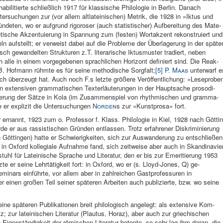
abili­tierte schließlich 1917 für klassische Philo­logie in Berlin. Danach
rsu­chungen zur (vor allem altlateinischen) Me­trik, die 1928 in »Iktus und
­deten, wo er auf­grund rigo­roser (auch statistischer) Aufberei­tung des Mate­
etische Akzentuie­rung in Spannung zum (fe­sten) Wortakzent rekonstruiert und
 auf­stellt; er verweist dabei auf die Pro­bleme der Über­lagerung in der spä­te
sch gewandel­ten Struktu­ren z.T. literarische Iktus­muster tra­diert, neben
alle in ei­nem vorgegebe­nen sprachlichen Horizont de­finiert sind. Die Reak­
 B. Hofmann rühmte es für seine methodische Sorgfalt;
[5]
P. Maas
un­terwarf e
er auch überzeugt hat. Auch noch F.s letzte größere Veröf­fentlichung: »Leseprobe
n ex­tensiven grammati­schen Texterläuterun­gen in der Hauptsache prosodi­
de­rung der Sätze in Kola (im Zusammenspiel von rhythmischen und gramma­
e er explizit die Untersu­chungen
Norden
s zur »Kunstprosa« fort.
er­nannt, 1923 zum o. Professor f. Klass. Philolo­gie in Kiel, 1928 nach Göttin
de er aus rassisti­schen Gründen entlassen. Trotz erfahrener Diskriminierung
 Göttingen) hatte er Schwierigkeiten, sich zur Auswanderung zu entschließen
in Oxford kolle­giale Auf­nahme fand, sich zeitweise aber auch in Skandi­navie
hrstuhl für Lateinische Sprache und Litera­tur, den er bis zur Emeritierung 1953
e er seine Lehr­tätigkeit fort: in Oxford, wo er (s. Lloyd-Jones, Q) ge­
nars ein­führte, vor allem aber in zahlreichen Gastpro­fessuren in
r einen großen Teil seiner späteren Arbeiten auch publizierte, bzw. wo seine
e späteren Pu­blikationen breit philologisch ange­legt: als ex­tensive Kom­
; zur la­teinischen Literatur (Plautus, Horaz), aber auch zur griechischen
Ei­genständigkeit der römischen Li­teratur betonte, so sehr lag ihm daran, die