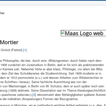
 Mortier
 Oxford (Freitod).
[1]
he Philoso­phie, die bes. durch eine »Bildungsreise« durch Italien nach dem
906 zunächst ein Jurastudium in Berlin, weil er für sich als praktizierenden
Karriere sah. Nebenher hörte er aber klass. Philologie, vor allem bei Wila­
 dem Ziel des Schuldienstes die Studienrichtung. Seit 1909 studierte er in
ei dem er 1912 promovierte (s.u.) und dessen Arbeiten zum Altla­teinischen er
ine Schriften« heraus). Seine fachliche Ausrichtung war von der
n von Wac­kernagel; in Berlin von W. Schulze, dem er auch später noch sein
erung (1928) widmete. Seine Dis­sertation war im Thema literaturge­schichtlich
que­stiones se­lectae«),
[3]
rekonstruiert aber Abhän­gigkeiten späterer Au­tore
owie die indirekten (Anspielungen) Formen der Bezug­nahme.
saurus in Mün­chen, wo er me­thodisch wichtige Artikel redi­gierte (u.a.
dies
,
fi