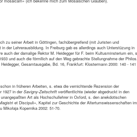
fiteor mosaicam« (ich bekenne mich zum Mosaischen Glauben).
auch zu seiner Arbeit in Göttingen, fachübergreifend (mit Juristen und
t in der Lehrerausbildung. In Freiburg gab es allerdings auch Unterstüzung in
ere auch der damalige Rektor M. Heidegger für F. beim Kultusminsterium ein, s
933 und auch die förmllich auf den Weg gebrachte Stellungnahme der Philos
. Heidegger, Gesamtausgabe, Bd. 16, Frankfurt: Klostermann 2000: 140 - 141
schon in früheren Ar­beiten, s. etwa die ver­nichtende Re­zension der
er 1927 in der
Savigny-Zeit­schrift
veröf­fentlichte (wieder abgedruckt in den
er unangepaßten Art als Hochschullehrer in Oxford, s. den anekdotischen
»Magistri et Discipuli«, Kapitel zur Geschichte der Altertumswissenschaften im
u Mikołaja Kopernika 2002: 51-70.