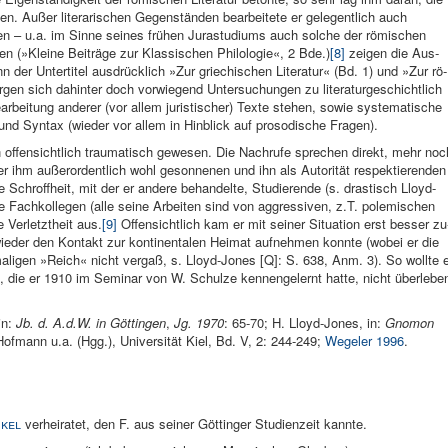
reten. Au­ßer literari­schen Gegenständen be­arbeitete er gelegent­lich auch
en – u.a. im Sinne seines frühen Jura­studiums auch sol­che der römischen
en (»Kleine Beiträge zur Klas­sischen Philolo­gie«, 2 Bde.)
[8]
zeigen die Aus­
n der Untertitel aus­drücklich »Zur grie­chischen Literatur« (Bd. 1) und »Zur rö­
er­gen sich dahinter doch vorwiegend Untersuchungen zu literaturge­schichtlich
­arbeitung anderer (vor allem juristi­scher) Texte stehen, sowie systematische
und Syn­tax (wieder vor allem in Hinblick auf prosodi­sche Fragen).
n of­fensichtlich trauma­tisch gewesen. Die Nachrufe spre­chen direkt, mehr noc
ner ihm außerordent­lich wohl ge­sonnenen und ihn als Autorität re­spektierenden
chroff­heit, mit der er andere behandelte, Studie­rende (s. dra­stisch Lloyd-
ne Fach­kollegen (alle seine Arbeiten sind von aggressiven, z.T. pole­mischen
 Verletzt­heit aus.
[9]
Of­fensichtlich kam er mit seiner Situa­tion erst bes­ser zu
ieder den Kon­takt zur kontinentalen Heimat aufnehmen konnte (wobei er die
ligen »Reich« nicht ver­gaß, s. Lloyd-Jones [Q]: S. 638, Anm. 3). So wollte 
 die er 1910 im Seminar von W. Schulze kennenge­lernt hatte, nicht überlebe
in:
Jb. d. A.d.W. in Göttin­gen
,
Jg. 1970
: 65-70; H. Lloyd-Jones, in:
Gno­mon
Hof­mann u.a. (Hgg.), Uni­versität Kiel, Bd. V, 2: 244-249;
Wegeler 1996
.
kel
verheiratet, den F. aus seiner Göttinger Studienzeit kannte.