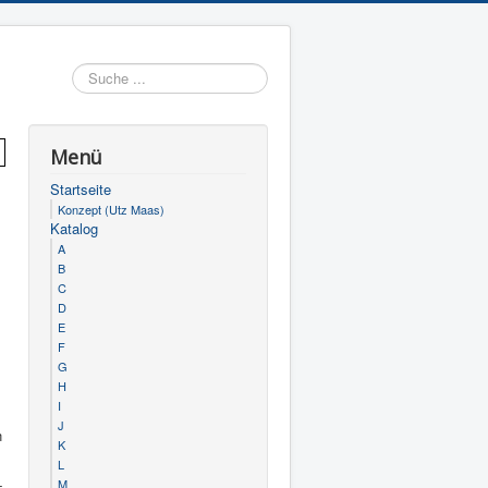
Suchen
Menü
Startseite
Konzept (Utz Maas)
Katalog
A
B
C
D
E
F
G
H
I
J
n
K
L
­
M