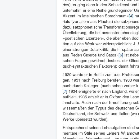
des
); er ging dann in den Schuldienst und h
unternahm er eine Reihe grundlegender Unte
Akzent im lateini­schen Sprachraum«
[4]
mün
rials (vor allem aus Plautus) die satzphon
dazu satzpho­netische Transformationsre­geln
Über­lieferung, die bei ansonsten phono­logi
»poetischen Lizenzen«, die aber eben doch 
tion auf das Werk war widersprüchlich: J.
ei­ner stren­gen Detailkri­tik, die F. spä­t
aus Reden Ci­ceros und Catos«
[6]
ist nebe
schen Fragen ge­widmet; insbes. der Glie
tisch-syntak­tischen Faktoren); damit führt
1920 wurde er in Berlin zum a.o. Professor 
gen, 1931 nach Freiburg berufen. 1933 wur
auch durch Kollegen (auch schon vorher in
[7]
1934 emigrierte er nach England, wo er 
auf­hielt. 1935 er­hielt er in Oxford den Le
inne­hatte. Auch nach der Emeritierung setzt
wissermaßen den Typus des deut­schen Semi
Deutschland, der Schweiz und Italien (wo e
Werke übersetzt wurden).
Entsprechend seinen Lehraufgaben sind sein
mentare im Stile seines Lehrers Wilamo­witz
(Aeschylos, Aristophanes) – so sehr er die 