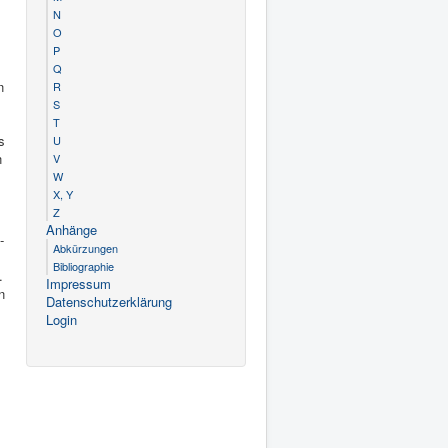
N
O
P
Q
n
R
S
T
s
U
n
V
W
X, Y
Z
Anhänge
­
Abkürzungen
Bibliographie
.
Impressum
n
Datenschutzerklärung
Login