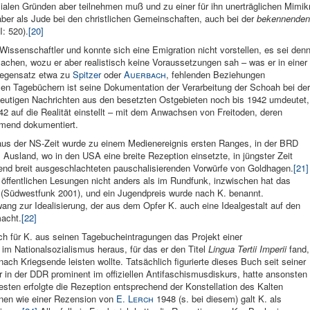
alen Gründen aber teilnehmen muß und zu einer für ihn unerträglichen Mimikr
aber als Jude bei den christlichen Gemeinschaften, auch bei der
bekennenden
I: 520).
[20]
Wissenschaftler und konnte sich eine Emigration nicht vorstellen, es sei den
 machen, wozu er aber realistisch keine Voraussetzungen sah – was er in einer
 Gegensatz etwa zu
Spitzer
oder
Auerbach
, fehlenden Beziehungen
n Tagebüchern ist seine Dokumentation der Verarbeitung der Schoah bei der
deutigen Nachrichten aus den besetzten Ostgebieten noch bis 1942 umdeutet,
42 auf die Realität einstellt – mit dem Anwachsen von Freitoden, deren
emmend dokumentiert.
 aus der NS-Zeit wurde zu einem Medienereignis ersten Ranges, in der BRD
 Ausland, wo in den USA eine breite Rezeption einsetzte, in jüngster Zeit
hend breit ausgeschlachteten pauschalisierenden Vorwürfe von Goldhagen.
[21]
n öffentlichen Lesungen nicht anders als im Rundfunk, inzwischen hat das
(Südwestfunk 2001), und ein Jugendpreis wurde nach K. benannt.
ang zur Idealisierung, der aus dem Opfer K. auch eine Idealgestalt auf den
macht.
[22]
 sich für K. aus seinen Tagebucheintragungen das Projekt einer
im Nationalsozialismus heraus, für das er den Titel
Lingua Tertii Imperii
fand,
ach Kriegsende leisten wollte. Tatsächlich figurierte dieses Buch seit seiner
r in der DDR prominent im offiziellen Antifaschismusdiskurs, hatte ansonsten
ten erfolgte die Rezeption entsprechend der Konstellation des Kalten
onen wie einer Rezension von
E. Lerch
1948 (s. bei diesem) galt K. als