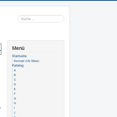
Suchen
Menü
Startseite
Konzept (Utz Maas)
Katalog
A
B
C
D
E
F
G
H
n
I
J