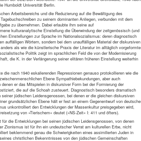
ie Humboldt Universität Berlin.
schen Arbeitsbereichs und die Reduzierung auf die Bewältigung des
 Tagebuchschreiben zu seinem dominanten Anliegen, verbunden mit dem
ufgabe zu übernehmen. Dabei erlaubte ihm seine auf
mene kulturanalytische Einstellung die Überwindung der zeitgenössisch (und
schen Einstellungen zur Sprache im Nationalsozialismus: deren diagnostisch
 den auffälligen Wörtern, sondern bei dem unauffälligen Material der diskursiven
t anders als wie die künstlerische Praxis der Literatur im alltäglich vorgeformt
sozialistische Politik zeigt im sprachlichen Feld die von der Modernisierung
ft, die K. in der Verlängerung seiner elitären früheren Einstellung weiterhin
te die nach 1940 eskalierenden Repressionen genauso protokollieren wie die
der zwischenmenschlichen Ebene Sympathiebekundungen, aber auch
n denen er das Mitspielen in diskursiver Form bei der Formierung der
ostiziert, die auf die Schoah zusteuert. Diagnostisch besonders dramatisch
n seiner jüdischen Leidensgenossen, bei denen er die gleichen diskursiven
 einer grundsätzlichen Ebene hält er fest an einem Gegenentwurf von deutsche
ismus unkontrolliert den Entwicklungen der Massenkultur preisgegeben wird,
reisetzung von »Tierischem« deutet (»NS-Zeit« I: 411 und öfters).
ert für die Entwicklungen bei seinen jüdischen Leidensgenossen, von denen
 Zionismus ist für ihn ein undeutscher Verrat am kulturellen Erbe, nicht
lliert beklemmend genau die Schwierigkeiten eines assimilierten Juden in
n seines christlichen Bekenntnisses von den jüdischen Gemeinschaften