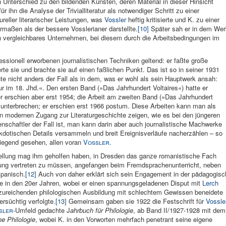
Unterschied zu den bildenden Künsten, deren Material in dieser Hinsicht
 für ihn die Analyse der Trivialliteratur als notwendiger Schritt zu einer
reller literarischer Leistungen, was
Vossler
heftig kritisierte und K. zu einer
ermaßen als der bessere Vosslerianer darstellte.
[10]
Später sah er in dem Wer
n vergleichbares Unternehmen, bei diesem durch die Arbeitsbedingungen im
essionell erworbenen journalistischen Techniken geltend: er faßte große
e sie und brachte sie auf einen faßlichen Punkt. Das ist so in seiner 1931
te nicht anders der Fall als in dem, was er wohl als sein Hauptwerk ansah:
ur im 18. Jhd.«. Den ersten Band (»Das Jahrhundert Voltaires«) hatte er
 er erschien aber erst 1954; die Arbeit am zweiten Band (»Das Jahrhundert
unterbrechen; er erschien erst 1966 postum. Diese Arbeiten kann man als
en modernen Zugang zur Literaturgeschichte zeigen, wie es bei den jüngeren
schaftler der Fall ist, man kann darin aber auch journalistische Machwerke
kdotischen Details versammeln und breit Ereignisverläufe nacherzählen – so
iegend gesehen, allen voran
Vossler
.
stellung mag ihm geholfen haben, in Dresden das ganze romanistische Fach
tzung vertreten zu müssen, angefangen beim Fremdsprachenunterricht, neben
Spanisch.
[12]
Auch von daher erklärt sich sein Engagement in der pädagogisc
e in den 20er Jahren, wobei er einen spannungsgeladenen Disput mit
Lerch
unzureichenden philologischen Ausbildung mit schlechtem Gewissen beneidete
fersüchtig verfolgte.
[13]
Gemeinsam gaben sie 1922 die Festschrift für
Vossle
sler
-Umfeld gedachte J
ahrbuch für Philologie
, ab Band II/1927-1928 mit dem
he Philologie
, wobei K. in den Vorworten mehrfach penetrant seine eigene