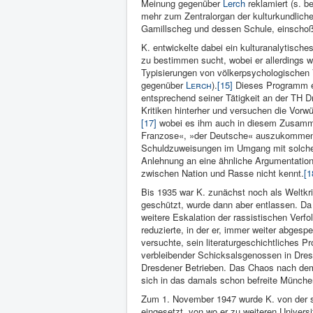
Meinung gegenüber
Lerch
reklamiert (s. b
mehr zum Zentralorgan der kulturkundlichen
Gamillscheg und dessen Schule, einschoß, 
K. entwickelte dabei ein kulturanalytisch
zu bestimmen sucht, wobei er allerdings we
Typisierungen von völkerpsychologischen Vo
gegenüber
Lerch
).
[15]
Dieses Programm en
entsprechend seiner Tätigkeit an der TH D
Kritiken hinterher und versuchen die Vor
[17]
wobei es ihm auch in diesem Zusammen
Franzose«, »der Deutsche« auszukommen
Schuldzuweisungen im Umgang mit solche
Anlehnung an eine ähnliche Argumentatio
zwischen Nation und Rasse nicht kennt.
[1
Bis 1935 war K. zunächst noch als Weltkr
geschützt, wurde dann aber entlassen. Da 
weitere Eskalation der rassistischen Verfo
reduzierte, in der er, immer weiter abges
versuchte, sein literaturgeschichtliches P
verbleibender Schicksalsgenossen in Dres
Dresdener Betrieben. Das Chaos nach dem 
sich in das damals schon befreite Münche
Zum 1. November 1947 wurde K. von der so
eingesetzt, von wo er zu weiteren Univers