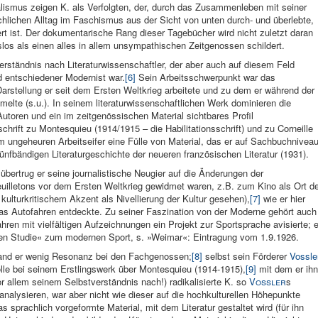
lismus zeigen K. als Verfolgten, der, durch das Zusammenleben mit seiner
hlichen Alltag im Faschismus aus der Sicht von unten durch- und überlebte,
rt ist. Der dokumentarische Rang dieser Tagebücher wird nicht zuletzt daran
gslos als einen alles in allem unsympathischen Zeitgenossen schildert.
rständnis nach Literaturwissenschaftler, der aber auch auf diesem Feld
d entschiedener Modernist war.
[6]
Sein Arbeitsschwerpunkt war das
arstellung er seit dem Ersten Weltkrieg arbeitete und zu dem er während der
elte (s.u.). In seinem literaturwissenschaftlichen Werk dominieren die
utoren und ein im zeitgenössischen Material sichtbares Profil
chrift zu Montesquieu (1914/1915 – die Habilitationsschrift) und zu Corneille
 ungeheuren Arbeitseifer eine Fülle von Material, das er auf Sachbuchnivea
ünfbändigen Literaturgeschichte der neueren französischen Literatur (1931).
 übertrug er seine journalistische Neugier auf die Änderungen der
uilletons vor dem Ersten Weltkrieg gewidmet waren, z.B. zum Kino als Ort de
kulturkritischem Akzent als Nivellierung der Kultur gesehen),
[7]
wie er hier
das Autofahren entdeckte. Zu seiner Faszination von der Moderne gehört auch
ahren mit vielfältigen Aufzeichnungen ein Projekt zur Sportsprache avisierte; e
hen Studie« zum modernen Sport, s. »Weimar«: Eintragung vom 1.9.1926.
 fand er wenig Resonanz bei den Fachgenossen;
[8]
selbst sein Förderer
Vossle
rolle bei seinem Erstlingswerk über Montesquieu (1914-1915),
[9]
mit dem er ihn
or allem seinem Selbstverständnis nach!) radikalisierte K. so
Vossler
s
analysieren, war aber nicht wie dieser auf die hochkulturellen Höhepunkte
as sprachlich vorgeformte Material, mit dem Literatur gestaltet wird (für ihn