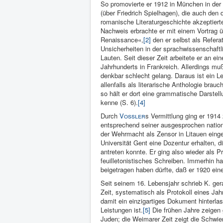
So promovierte er 1912 in München in der 
(über Friedrich Spielhagen), die auch den
romanische Literaturgeschichte akzeptierte
Nachweis erbrachte er mit einem Vortrag ü
Renaissance«,
[2]
den er selbst als Referat
Unsicherheiten in der sprachwissenschaftl
Lauten. Seit dieser Zeit arbeitete er an e
Jahrhunderts in Frankreich. Allerdings muß
denkbar schlecht gelang. Daraus ist ein L
allenfalls als literarische Anthologie brauc
so hält er dort eine grammatische Darstell
kenne (S. 6).
[4]
Durch
Vossler
s Vermittlung ging er 1914
entsprechend seiner ausgesprochen national
der Wehrmacht als Zensor in Litauen einge
Universität Gent eine Dozentur erhalten, 
antreten konnte. Er ging also wieder als 
feuilletonistisches Schreiben. Immerhin ha
beigetragen haben dürfte, daß er 1920 ein
Seit seinem 16. Lebensjahr schrieb K. ger
Zeit, systematisch als Protokoll eines Jah
damit ein einzigartiges Dokument hinterla
Leistungen ist.
[5]
Die frühen Jahre zeigen
Juden; die Weimarer Zeit zeigt die Schwie