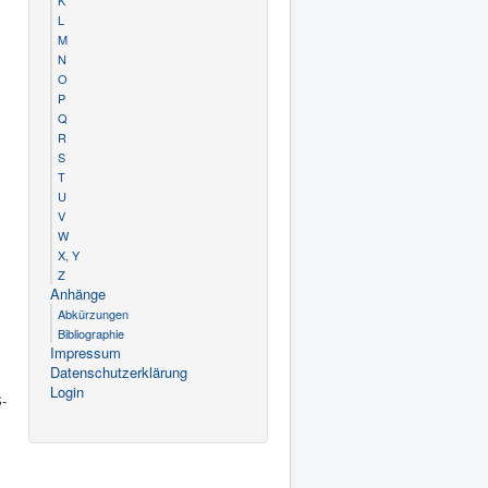
K
L
M
N
O
P
Q
R
S
T
U
V
W
X, Y
Z
Anhänge
Abkürzungen
Bibliographie
Impressum
Datenschutzerklärung
Login
S-