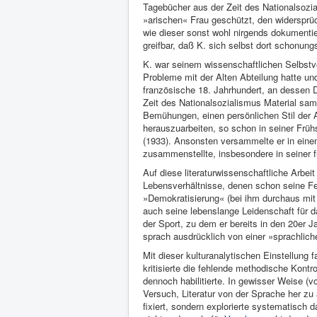
Tagebücher aus der Zeit des Nationalsozia
»arischen« Frau geschützt, den widersprüc
wie dieser sonst wohl nirgends dokumentie
greifbar, daß K. sich selbst dort schonun
K. war seinem wissenschaftlichen Selbstve
Probleme mit der Alten Abteilung hatte un
französische 18. Jahrhundert, an dessen D
Zeit des Nationalsozialismus Material samm
Bemühungen, einen persönlichen Stil der A
herauszuarbeiten, so schon in seiner Frühs
(1933). Ansonsten versammelte er in einem
zusammenstellte, insbesondere in seiner f
Auf diese literaturwissenschaftliche Arbeit
Lebensverhältnisse, denen schon seine Fe
»Demokratisierung« (bei ihm durchaus mit 
auch seine lebenslange Leidenschaft für 
der Sport, zu dem er bereits in den 20er J
sprach ausdrücklich von einer »sprachlic
Mit dieser kulturanalytischen Einstellung
kritisierte die fehlende methodische Kont
dennoch habilitierte. In gewisser Weise (v
Versuch, Literatur von der Sprache her zu 
fixiert, sondern explorierte systematisch d