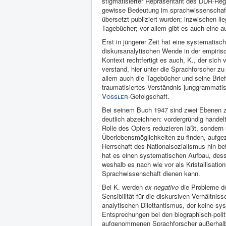
stigmatisierter Repräsentant des DDR-Re
gewisse Bedeutung im sprachwissenschaftl
übersetzt publiziert wurden; inzwischen li
Tagebücher; vor allem gibt es auch eine 
Erst in jüngerer Zeit hat eine systematisc
diskursanalytischen Wende in der empirisc
Kontext rechtfertigt es auch, K., der sich
verstand, hier unter die Sprachforscher z
allem auch die Tagebücher und seine Briefe 
traumatisiertes Verständnis junggrammati
Vossler
-Gefolgschaft.
Bei seinem Buch 1947 sind zwei Ebenen zu
deutlich abzeichnen: vordergründig handelt
Rolle des Opfers reduzieren läßt, sondern
Überlebensmöglichkeiten zu finden, aufge
Herrschaft des Nationalsozialismus hin be
hat es einen systematischen Aufbau, des
weshalb es nach wie vor als Kristallisatio
Sprachwissenschaft dienen kann.
Bei K. werden
ex negativo
die Probleme de
Sensibilität für die diskursiven Verhältni
analytischen Dilettantismus, der keine sy
Entsprechungen bei den biographisch-polit
aufgenommenen Sprachforscher außerhalb 