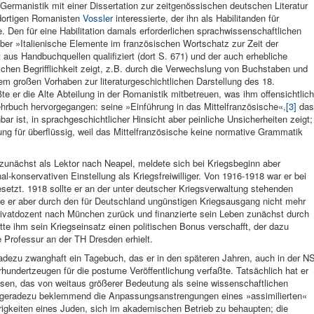
Germanistik mit einer Dissertation zur zeitgenössischen deutschen Literatur
 dortigen Romanisten
Vossler
interessierte, der ihn als Habilitanden für
. Den für eine Habilitation damals erforderlichen sprachwissenschaftlichen
ber »Italienische Elemente im französischen Wortschatz zur Zeit der
 aus Handbuchquellen qualifiziert (dort S. 671) und der auch erhebliche
ichen Begrifflichkeit zeigt, z.B. durch die Verwechslung von Buchstaben und
inem großen Vorhaben zur literaturgeschichtlichen Darstellung des 18.
te er die Alte Abteilung in der Romanistik mitbetreuen, was ihm offensichtlich
ehrbuch hervorgegangen: seine »Einführung in das Mittelfranzösische«,
[3]
das
hbar ist, in sprachgeschichtlicher Hinsicht aber peinliche Unsicherheiten zeigt;
ung für überflüssig, weil das Mittelfranzösische keine normative Grammatik
 zunächst als Lektor nach Neapel, meldete sich bei Kriegsbeginn aber
-konservativen Einstellung als Kriegsfreiwilliger. Von 1916-1918 war er bei
setzt. 1918 sollte er an der unter deutscher Kriegsverwaltung stehenden
die er aber durch den für Deutschland ungünstigen Kriegsausgang nicht mehr
Privatdozent nach München zurück und finanzierte sein Leben zunächst durch
tte ihm sein Kriegseinsatz einen politischen Bonus verschafft, der dazu
e Professur an der TH Dresden erhielt.
adezu zwanghaft ein Tagebuch, das er in den späteren Jahren, auch in der N
rhundertzeugen für die postume Veröffentlichung verfaßte. Tatsächlich hat er
ssen, das von weitaus größerer Bedeutung als seine wissenschaftlichen
 geradezu beklemmend die Anpassungsanstrengungen eines »assimilierten«
rigkeiten eines Juden, sich im akademischen Betrieb zu behaupten; die