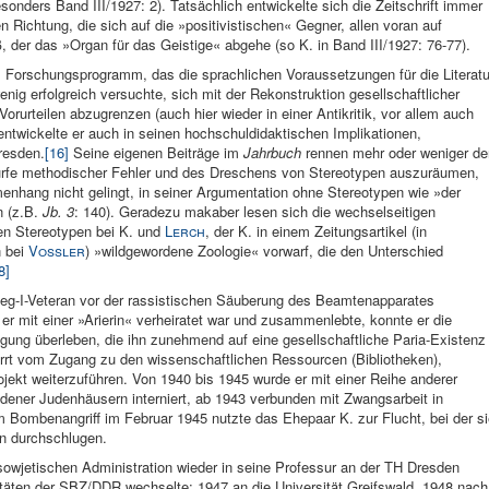
esonders Band III/1927: 2). Tatsächlich entwickelte sich die Zeitschrift immer
 Richtung, die sich auf die »positivistischen« Gegner, allen voran auf
der das »Organ für das Geistige« abgehe (so K. in Band III/1927: 76-77).
es Forschungsprogramm, das die sprachlichen Voraussetzungen für die Literatu
nig erfolgreich versuchte, sich mit der Rekonstruktion gesellschaftlicher
rurteilen abzugrenzen (auch hier wieder in einer Antikritik, vor allem auch
twickelte er auch in seinen hochschuldidaktischen Implikationen,
resden.
[16]
Seine eigenen Beiträge im
Jahrbuch
rennen mehr oder weniger de
würfe methodischer Fehler und des Dreschens von Stereotypen auszuräumen,
hang nicht gelingt, in seiner Argumentation ohne Stereotypen wie »der
 (z.B.
Jb. 3
: 140). Geradezu makaber lesen sich die wechselseitigen
n Stereotypen bei K. und
Lerch
, der K. in einem Zeitungsartikel (in
n bei
Vossler
) »wildgewordene Zoologie« vorwarf, die den Unterschied
8]
ieg-I-Veteran vor der rassistischen Säuberung des Beamtenapparates
er mit einer »Arierin« verheiratet war und zusammenlebte, konnte er die
lgung überleben, die ihn zunehmend auf eine gesellschaftliche Paria-Existenz
perrt vom Zugang zu den wissenschaftlichen Ressourcen (Bibliotheken),
rojekt weiterzuführen. Von 1940 bis 1945 wurde er mit einer Reihe anderer
dener Judenhäusern interniert, ab 1943 verbunden mit Zwangsarbeit in
Bombenangriff im Februar 1945 nutzte das Ehepaar K. zur Flucht, bei der si
n durchschlugen.
wjetischen Administration wieder in seine Professur an der TH Dresden
itäten der SBZ/DDR wechselte: 1947 an die Universität Greifswald, 1948 nach