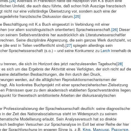
gimes.
[24]
Allenfalls in Frankreich hatte die Rezeption von K.s Buch eine
ichen Umfeld, die auch dazu führte, daß schon früh Auszüge französisch
egt nicht nur eine vollständige Übersetzung vor, sondern auch eine der
ausgedehnte französische Diskussion darum.
[25]
he Beschäftigung mit K.s Buch eingesetzt in Verbindung mit einer
hen (vor allem soziolinguistisch orientierten) Sprachwissenschaft.
[26]
Dieser
 von seinem Selbstverständnis her ausdrücklich als Literaturwissenschaftler
u rechnen. Seine disziplinäre Abgrenzung, die sein ganzes Werk durchzieht, vo
(die erst in Teilen veröffentlicht sind),
[27]
spiegeln allerdings sein
scher Sprachwissenschaft (s.o.) – und seine Konkurrenz zu
Lerch
innerhalb d
 trennen, die sich im Horizont des jetzt nachzulesenden Tagebuchs
[28]
 es sich um das Ergebnis der Aktivität eines Verfolgten, der sich nicht auf di
 seine detaillierten Beobachtungen, die ihm durch den Druck,
zwungen werden, auf die alltäglichen Reproduktionsmechanismen der
fragt. Als konkretes Buchprojekt mit einer spracherzieherischen Zielsetzung
sen Prämissen quer zu dem akademisch etablierten Sprachverständnis liegen
nspunkt für theoretisch ambitionierte Arbeiten der diskursanalytischen
r Professionalisierung der Sprachwissenschaft deutlich: seine diagnostische
sse in der Zeit des Nationalsozialismus steht im Widerspruch zu seinem
stematische Modellierung erlaubt. Sein Analyseversuch hat so direkte
isch bedingten Versuchen zur Sprachanalyse im Exil bei einer Reihe der hier
der Sprachforschung im engeren Sinne (s. z.B.
Kris
,
Marcuse
,
Paechter
,