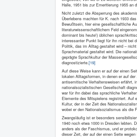
Halle, 1951 bis zur Emeritierung 1955 an d
Nicht zuletzt die Absperrung des akademi
Überlebens machten für K. nach 1933 das
Bewußtsein, hier eine gesellschaftliche A
literaturwissenschaftlichem Feld eingenom
dominant bis heute!) üblichen sprachkriti
interessanter Punkt liegt für ihn nicht bei
Politik, das im Alltag gestaltet wird – nich
Sprachmaterial gestaltet wird. Die national
geprägte Sprachkultur der Massengesellscha
diagnostizierte.
[19]
Auf diese Weise kann er auf der einen Sei
lokalen Alltagsformen, in denen er auf 
antisemitische Verhaltensweisen erfährt, i
nationalsozialistischen Gesellschaft diagn
war für ihn dabei das sprachliche Verhalte
Elemente des Mitspielens registriert. Auf
Kultur, der in der Zeit des Nationalsozial
wobei er den Nationalsozialismus als die F
Zwangsläufig ist er besonders sensibilisi
1940 noch etwa 1000 in Dresden lebten. Der
anders als der Faschismus, und er protoko
dieser Zeit, der auf der einen Seite wege