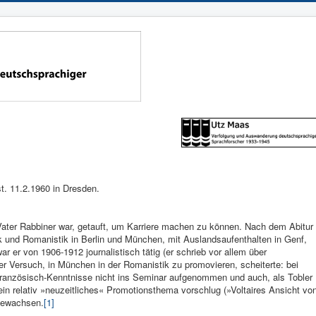
t. 11.2.1960 in Dresden.
ater Rabbiner war, getauft, um Karriere machen zu können. Nach dem Abitur
k und Romanistik in Berlin und München, mit Auslandsaufenthalten in Genf,
 er von 1906-1912 journalistisch tätig (er schrieb vor allem über
Der Versuch, in München in der Romanistik zu promovieren, scheiterte: bei
französisch-Kenntnisse nicht ins Seminar aufgenommen und auch, als Tobler
n relativ »neuzeitliches« Promotionsthema vorschlug (»Voltaires Ansicht vo
 gewachsen.
[1]