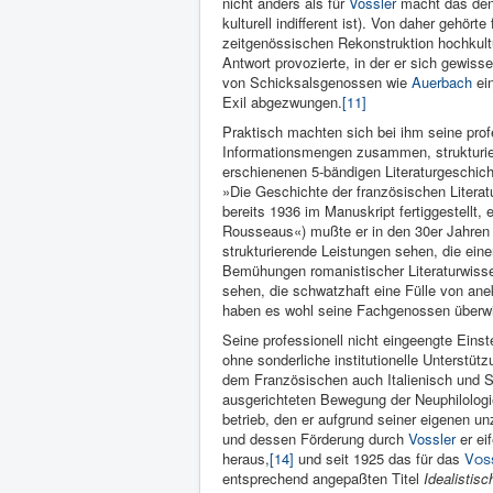
nicht anders als für
Vossler
macht das den 
kulturell indifferent ist). Von daher gehörte
zeitgenössischen Rekonstruktion hochkultu
Antwort provozierte, in der er sich gewiss
von Schicksalsgenossen wie
Auerbach
ei
Exil abgezwungen.
[11]
Praktisch machten sich bei ihm seine prof
Informationsmengen zusammen, strukturiert
erschienenen 5-bändigen Literaturgeschich
»Die Geschichte der französischen Literat
bereits 1936 im Manuskript fertiggestellt,
Rousseaus«) mußte er in den 30er Jahren 
strukturierende Leistungen sehen, die ein
Bemühungen romanistischer Literaturwissen
sehen, die schwatzhaft eine Fülle von ane
haben es wohl seine Fachgenossen überw
Seine professionell nicht eingeengte Ein
ohne sonderliche institutionelle Unterstü
dem Französischen auch Italienisch und 
ausgerichteten Bewegung der Neuphilologi
betrieb, den er aufgrund seiner eigenen 
und dessen Förderung durch
Vossler
er ei
heraus,
[14]
und seit 1925 das für das
Vos
entsprechend angepaßten Titel
Idealistisc