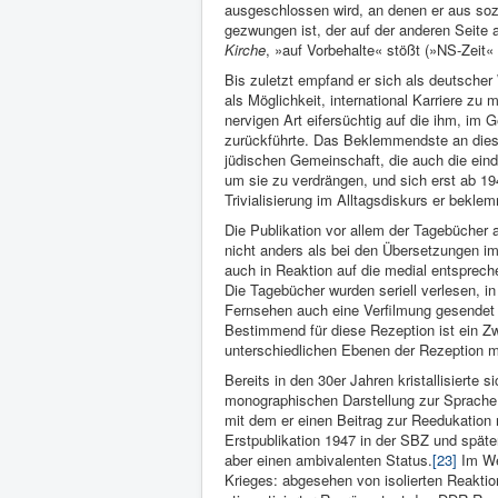
ausgeschlossen wird, an denen er aus sozi
gezwungen ist, der auf der anderen Seite 
Kirche
, »auf Vorbehalte« stößt (»NS-Zeit« 
Bis zuletzt empfand er sich als deutscher 
als Möglichkeit, international Karriere zu
nervigen Art eifersüchtig auf die ihm, im
zurückführte. Das Beklemmendste an diese
jüdischen Gemeinschaft, die auch die ein
um sie zu verdrängen, und sich erst ab 19
Trivialisierung im Alltagsdiskurs er bekl
Die Publikation vor allem der Tagebücher
nicht anders als bei den Übersetzungen im
auch in Reaktion auf die medial entsprec
Die Tagebücher wurden seriell verlesen, i
Fernsehen auch eine Verfilmung gesendet 
Bestimmend für diese Rezeption ist ein Zw
unterschiedlichen Ebenen der Rezeption 
Bereits in den 30er Jahren kristallisierte
monographischen Darstellung zur Sprache 
mit dem er einen Beitrag zur Reedukation n
Erstpublikation 1947 in der SBZ und späte
aber einen ambivalenten Status.
[23]
Im Wes
Krieges: abgesehen von isolierten Reakti