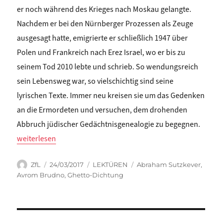
er noch während des Krieges nach Moskau gelangte.
Nachdem er bei den Nürnberger Prozessen als Zeuge
ausgesagt hatte, emigrierte er schließlich 1947 über
Polen und Frankreich nach Erez Israel, wo er bis zu
seinem Tod 2010 lebte und schrieb. So wendungsreich
sein Lebensweg war, so vielschichtig sind seine
lyrischen Texte. Immer neu kreisen sie um das Gedenken
an die Ermordeten und versuchen, dem drohenden
Abbruch jüdischer Gedächtnisgenealogie zu begegnen.
„Christina Pareigis: DER ABWESENDE GOTT. Abraham Sutzkeve
weiterlesen
Autor
Veröffentlicht
Kategorien
Schlagwörter
ZfL
24/03/2017
LEKTÜREN
Abraham Sutzkever
,
am
Avrom Brudno
,
Ghetto-Dichtung