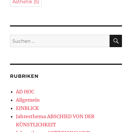
Ästhetik
(5)
SU
Suchen
nach:
RUBRIKEN
AD HOC
Allgemein
EINBLICK
Jahresthema ABSCHIED VON DER
KÜNSTLICHKEIT