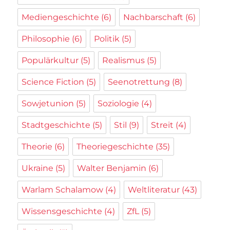
Mediengeschichte
(6)
Nachbarschaft
(6)
Philosophie
(6)
Politik
(5)
Populärkultur
(5)
Realismus
(5)
Science Fiction
(5)
Seenotrettung
(8)
Sowjetunion
(5)
Soziologie
(4)
Stadtgeschichte
(5)
Stil
(9)
Streit
(4)
Theorie
(6)
Theoriegeschichte
(35)
Ukraine
(5)
Walter Benjamin
(6)
Warlam Schalamow
(4)
Weltliteratur
(43)
Wissensgeschichte
(4)
ZfL
(5)