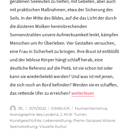
geratenen Seeleuten zu helfen, mit Gebeten, aber auch
mit praktischen Maßnahmen, etwa der Sicherung des
Seils. In der Mitte des Bildes, auf die das Licht der durch
die düsteren Wolken hereinbrechenden
Sonnenstrahlen unsere Aufmerksamkeit lenkt, kämpfen
Menschen um ihr Überleben. Vier Gestalten versuchen,
eine Frau in Sicherheit zu bringen. Ihre Brust ist entblößt
und der leblose Körper hängt schlaff herab, eine
deutliche Referenz auf die Pietà. Ist sie schon tot oder
kann sie wiederbelebt werden? Und was ist mit jenen,
die sich noch an Bord befinden? Werden sie es schaffen,
„Jonathan Stafford: DIE V
das rettende Ufer zu erreichen?
weiterlesen
Autor
Veröffentlicht
Kategorien
Schlagwörter
ZfL
21/11/2022
EINBLICK
Humanitarismus
,
am
Ikonographie des Leidens
,
J..M.W. Turner
,
Kunstgeschichte
,
Lebensrettung
,
Pierre-Jacques Volaire
,
Seenotrettung
,
Visuelle Kultur