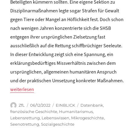
Beteiligten kümmern sollten. Eine eigene Sektion zu
Disziplinarmaßnahmen legte sogar Strafen für Gewalt
gegen Tiere oder Mangel an Höflichkeit fest.
Doch schon
nach wenigen Jahren konzentrierte sich die SHSB
entgegen ihrer ursprünglichen Zielsetzung fast
ausschließlich auf die Rettung schiffbrüchiger Seeleute.
In dieser Entwicklung zeigt sich eine Spannung, ein
erklärungsbedürftiges Missverhältnis zwischen dem
ursprünglichen, allgemeinen humanitären Anspruch
und der praktischen Umsetzung konkreter Maßnahmen.
„Nebiha Guiga: SOZIALE LEBENSWELTEN UND DER ALLGEMEI
weiterlesen
Autor
Veröffentlicht
Kategorien
Schlagwörter
ZfL
06/12/2022
EINBLICK
Datenbank
,
am
französische Geschichte
,
Humanitarismus
,
Lebensrettung
,
Lebenswissen
,
Mikrogeschichte
,
Seenotrettung
,
Sozialgeschichte