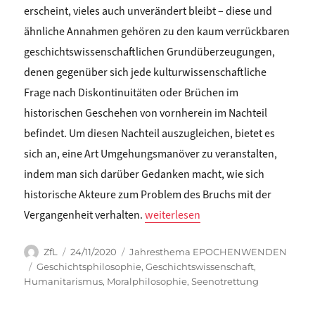
erscheint, vieles auch unverändert bleibt – diese und
ähnliche Annahmen gehören zu den kaum verrückbaren
geschichtswissenschaftlichen Grundüberzeugungen,
denen gegenüber sich jede kulturwissenschaftliche
Frage nach Diskontinuitäten oder Brüchen im
historischen Geschehen von vornherein im Nachteil
befindet. Um diesen Nachteil auszugleichen, bietet es
sich an, eine Art Umgehungsmanöver zu veranstalten,
indem man sich darüber Gedanken macht, wie sich
historische Akteure zum Problem des Bruchs mit der
„Henning Trüper: HUMANITÄRE UN
Vergangenheit verhalten.
weiterlesen
Autor
Veröffentlicht
Kategorien
ZfL
24/11/2020
Jahresthema EPOCHENWENDEN
am
Schlagwörter
Geschichtsphilosophie
,
Geschichtswissenschaft
,
Humanitarismus
,
Moralphilosophie
,
Seenotrettung