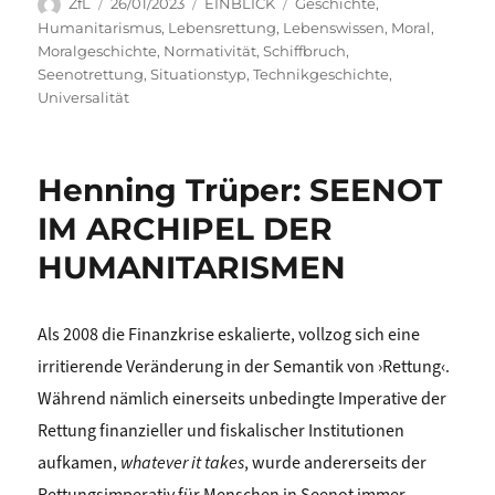
Autor
Veröffentlicht
Kategorien
Schlagwörter
ZfL
26/01/2023
EINBLICK
Geschichte
,
am
Humanitarismus
,
Lebensrettung
,
Lebenswissen
,
Moral
,
Moralgeschichte
,
Normativität
,
Schiffbruch
,
Seenotrettung
,
Situationstyp
,
Technikgeschichte
,
Universalität
Henning Trüper: SEENOT
IM ARCHIPEL DER
HUMANITARISMEN
Als 2008 die Finanzkrise eskalierte, vollzog sich eine
irritierende Veränderung in der Semantik von ›Rettung‹.
Während nämlich einerseits unbedingte Imperative der
Rettung finanzieller und fiskalischer Institutionen
aufkamen,
whatever it takes
, wurde andererseits der
Rettungsimperativ für Menschen in Seenot immer