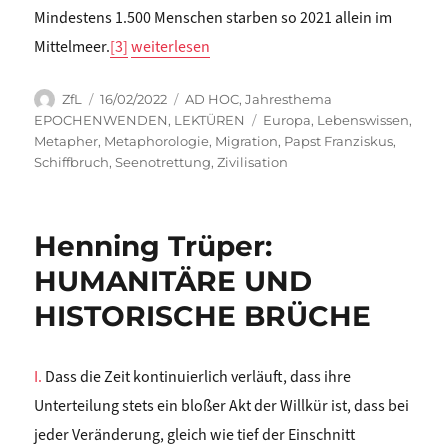
Mindestens 1.500 Menschen starben so 2021 allein im
„Lukas Schemper: SCHIFFBRUCH DER ZIVILISAT
Mittelmeer.
[3]
weiterlesen
Autor
Veröffentlicht
Kategorien
ZfL
16/02/2022
AD HOC
,
Jahresthema
am
Schlagwörter
EPOCHENWENDEN
,
LEKTÜREN
Europa
,
Lebenswissen
,
Metapher
,
Metaphorologie
,
Migration
,
Papst Franziskus
,
Schiffbruch
,
Seenotrettung
,
Zivilisation
Henning Trüper:
HUMANITÄRE UND
HISTORISCHE BRÜCHE
I.
Dass die Zeit kontinuierlich verläuft, dass ihre
Unterteilung stets ein bloßer Akt der Willkür ist, dass bei
jeder Veränderung, gleich wie tief der Einschnitt