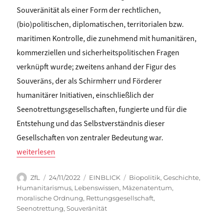
Souveränität als einer Form der rechtlichen,
(bio)politischen, diplomatischen, territorialen bzw.
maritimen Kontrolle, die zunehmend mit humanitären,
kommerziellen und sicherheitspolitischen Fragen
verknüpft wurde; zweitens anhand der Figur des
Souveräns, der als Schirmherr und Förderer
humanitärer Initiativen, einschließlich der
Seenotrettungsgesellschaften, fungierte und für die
Entstehung und das Selbstverständnis dieser
Gesellschaften von zentraler Bedeutung war.
„Lukas Schemper: HUMANITARISMUS UND SOUVERÄNITÄT“
weiterlesen
Autor
Veröffentlicht
Kategorien
Schlagwörter
ZfL
24/11/2022
EINBLICK
Biopolitik
,
Geschichte
,
am
Humanitarismus
,
Lebenswissen
,
Mäzenatentum
,
moralische Ordnung
,
Rettungsgesellschaft
,
Seenotrettung
,
Souveränität