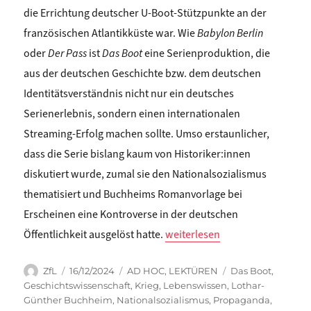
die Errichtung deutscher U-Boot-Stützpunkte an der
französischen Atlantikküste war. Wie
Babylon Berlin
oder
Der Pass
ist
Das Boot
eine Serienproduktion, die
aus der deutschen Geschichte bzw. dem deutschen
Identitätsverständnis nicht nur ein deutsches
Serienerlebnis, sondern einen internationalen
Streaming-Erfolg machen sollte. Umso erstaunlicher,
dass die Serie bislang kaum von Historiker:innen
diskutiert wurde, zumal sie den Nationalsozialismus
thematisiert und Buchheims Romanvorlage bei
Erscheinen eine Kontroverse in der deutschen
„Lukas Schemper: Retten, Tö
Öffentlichkeit ausgelöst hatte.
weiterlesen
Autor
Veröffentlicht
Kategorien
Schlagwörter
ZfL
16/12/2024
AD HOC
,
LEKTÜREN
Das Boot
,
am
Geschichtswissenschaft
,
Krieg
,
Lebenswissen
,
Lothar-
Günther Buchheim
,
Nationalsozialismus
,
Propaganda
,