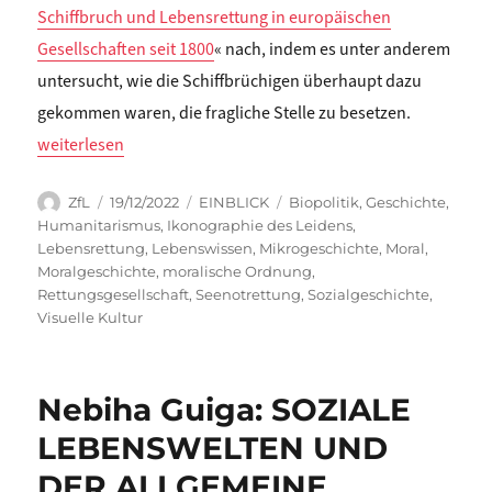
Schiffbruch und Lebensrettung in europäischen
Gesellschaften seit 1800
« nach, indem es unter anderem
untersucht, wie die Schiffbrüchigen überhaupt dazu
gekommen waren, die fragliche Stelle zu besetzen.
„Henning Trüper: SEENOT IM ARCHIPEL DER HUMANITARISME
weiterlesen
Autor
Veröffentlicht
Kategorien
Schlagwörter
ZfL
19/12/2022
EINBLICK
Biopolitik
,
Geschichte
,
am
Humanitarismus
,
Ikonographie des Leidens
,
Lebensrettung
,
Lebenswissen
,
Mikrogeschichte
,
Moral
,
Moralgeschichte
,
moralische Ordnung
,
Rettungsgesellschaft
,
Seenotrettung
,
Sozialgeschichte
,
Visuelle Kultur
Nebiha Guiga: SOZIALE
LEBENSWELTEN UND
DER ALLGEMEINE