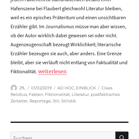
Hafenszene bei Flaubert gleichwohl Literatur bleiben,
weil es ein episches Präteritum und einen unsichtbaren
Erzähler gibt. Im Journalismus müsse man aber wissen,
ob der Autor wirklich dabei gewesen sei oder nicht.
Augenzeugenschaft bezeugt Wirklichkeit; literarische
Erzähler bezeugen sie auch, aber anders. Eine Grenze
bleibt, aber sie verläuft nicht entlang von Faktualität und
„Eva Geulen: WAS STIL SAGT“
Fiktionalität.
weiterlesen
Autor
Veröffentlicht
Kategorien
Schlagwörter
ZfL
01/02/2019
AD HOC
,
EINBLICK
Claas
am
Relotius
,
Fakten
,
Fiktionalität
,
Literatur
,
postfaktisches
Zeitalter
,
Reportage
,
Stil
,
Stilistik
SU
Suchen