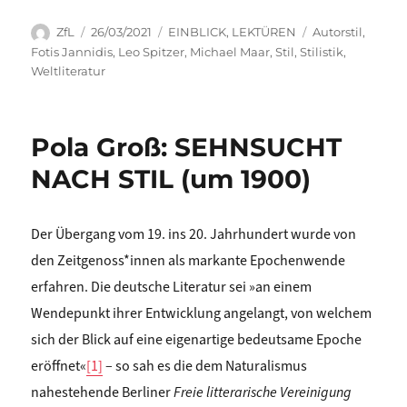
Autor
Veröffentlicht
Kategorien
Schlagwörter
ZfL
26/03/2021
EINBLICK
,
LEKTÜREN
Autorstil
,
am
Fotis Jannidis
,
Leo Spitzer
,
Michael Maar
,
Stil
,
Stilistik
,
Weltliteratur
Pola Groß: SEHNSUCHT
NACH STIL (um 1900)
Der Übergang vom 19. ins 20. Jahrhundert wurde von
den Zeitgenoss*innen als markante Epochenwende
erfahren. Die deutsche Literatur sei »an einem
Wendepunkt ihrer Entwicklung angelangt, von welchem
sich der Blick auf eine eigenartige bedeutsame Epoche
eröffnet«
[1]
– so sah es die dem Naturalismus
nahestehende Berliner
Freie litterarische Vereinigung