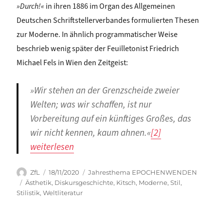
»Durch!«
in ihren 1886 im Organ des Allgemeinen
Deutschen Schriftstellerverbandes formulierten Thesen
zur Moderne. In ähnlich programmatischer Weise
beschrieb wenig später der Feuilletonist Friedrich
Michael Fels in Wien den Zeitgeist:
»Wir stehen an der Grenzscheide zweier
Welten; was wir schaffen, ist nur
Vorbereitung auf ein künftiges Großes, das
wir nicht kennen, kaum ahnen.«
[2]
„Pola Groß: SEHNSUCHT NACH STIL (um 1900)“
weiterlesen
Autor
Veröffentlicht
Kategorien
ZfL
18/11/2020
Jahresthema EPOCHENWENDEN
am
Schlagwörter
Ästhetik
,
Diskursgeschichte
,
Kitsch
,
Moderne
,
Stil
,
Stilistik
,
Weltliteratur