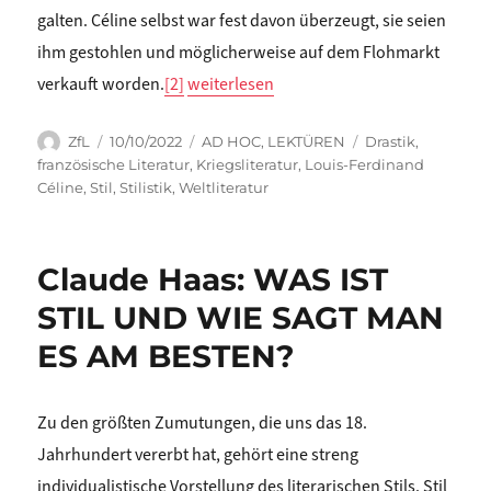
galten. Céline selbst war fest davon überzeugt, sie seien
ihm gestohlen und möglicherweise auf dem Flohmarkt
„Claude Haas: Viel Lärm um alles. Ü
verkauft worden.
[2]
weiterlesen
Autor
Veröffentlicht
Kategorien
Schlagwörter
ZfL
10/10/2022
AD HOC
,
LEKTÜREN
Drastik
,
am
französische Literatur
,
Kriegsliteratur
,
Louis-Ferdinand
Céline
,
Stil
,
Stilistik
,
Weltliteratur
Claude Haas: WAS IST
STIL UND WIE SAGT MAN
ES AM BESTEN?
Zu den größten Zumutungen, die uns das 18.
Jahrhundert vererbt hat, gehört eine streng
individualistische Vorstellung des literarischen Stils. Stil