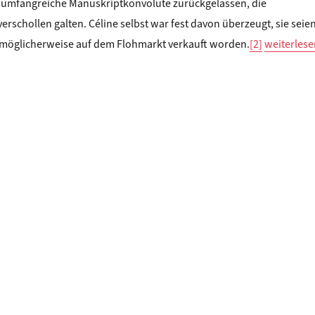
i umfangreiche Manuskriptkonvolute zurückgelassen, die
verschollen galten. Céline selbst war fest davon überzeugt, sie seie
„Claude H
möglicherweise auf dem Flohmarkt verkauft worden.
[2]
weiterlese