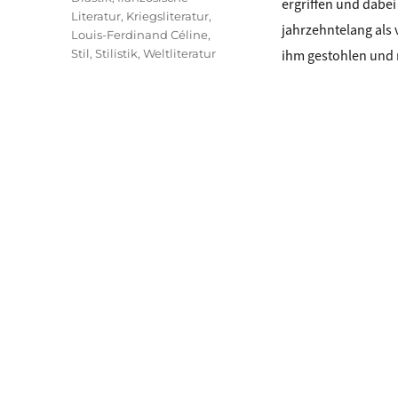
ergriffen und dabe
Literatur
,
Kriegsliteratur
,
jahrzehntelang als 
Louis-Ferdinand Céline
,
Stil
,
Stilistik
,
Weltliteratur
ihm gestohlen und 