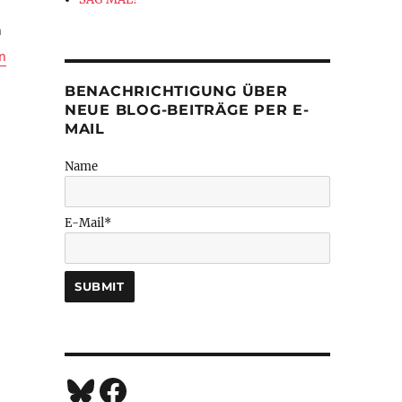
n
aas: Viel Lärm um alles. ÜBER DAS ROMANFRAGMENT »GUERRE« A
n
BENACHRICHTIGUNG ÜBER
NEUE BLOG-BEITRÄGE PER E-
MAIL
Name
E-Mail*
Bluesky
Facebook