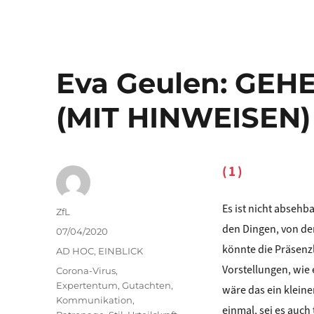
Eva Geulen: GE
(MIT HINWEISEN)
(1)
Es ist nicht absehb
Autor
ZfL
den Dingen, von de
Veröffentlicht
07/04/2020
am
könnte die Präsenz
Kategorien
AD HOC
,
EINBLICK
Vorstellungen, wie
Schlagwörter
Corona-Virus
,
Expertentum
,
Gutachten
,
wäre das ein kleine
Kommunikation
,
einmal, sei es auc