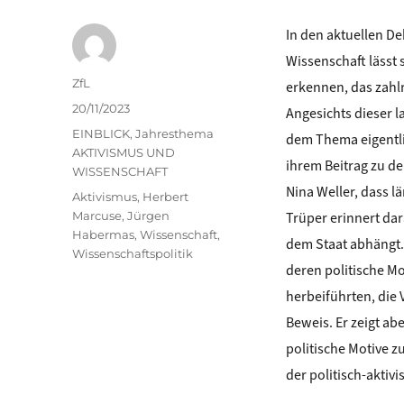
In den aktuellen De
Wissenschaft lässt 
Autor
ZfL
erkennen, das zahl
Veröffentlicht
20/11/2023
Angesichts dieser 
am
Kategorien
EINBLICK
,
Jahresthema
dem Thema eigentli
AKTIVISMUS UND
ihrem Beitrag zu d
WISSENSCHAFT
Nina Weller, dass 
Schlagwörter
Aktivismus
,
Herbert
Marcuse
,
Jürgen
Trüper erinnert da
Habermas
,
Wissenschaft
,
dem Staat abhängt. 
Wissenschaftspolitik
deren politische M
herbeiführten, die 
Beweis. Er zeigt a
politische Motive z
der politisch-aktivi