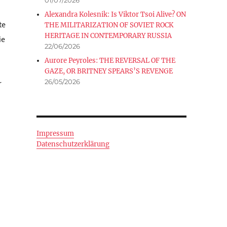
Alexandra Kolesnik: Is Viktor Tsoi Alive? ON
te
THE MILITARIZATION OF SOVIET ROCK
HERITAGE IN CONTEMPORARY RUSSIA
ie
22/06/2026
Aurore Peyroles: THE REVERSAL OF THE
GAZE, OR BRITNEY SPEARS’S REVENGE
26/05/2026
r
HEN“
Impressum
Datenschutzerklärung