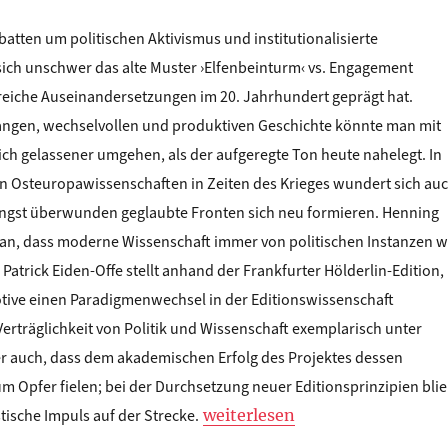
batten um politischen Aktivismus und institutionalisierte
sich unschwer das alte Muster ›Elfenbeinturm‹ vs. Engagement
reiche Auseinandersetzungen im 20. Jahrhundert geprägt hat.
langen, wechselvollen und produktiven Geschichte könnte man mit
ch gelassener umgehen, als der aufgeregte Ton heute nahelegt. In
en Osteuropawissenschaften in Zeiten des Krieges wundert sich au
längst überwunden geglaubte Fronten sich neu formieren. Henning
ran, dass moderne Wissenschaft immer von politischen Instanzen w
Patrick Eiden-Offe stellt anhand der Frankfurter Hölderlin-Edition,
otive einen Paradigmenwechsel in der Editionswissenschaft
Verträglichkeit von Politik und Wissenschaft exemplarisch unter
ber auch, dass dem akademischen Erfolg des Projektes dessen
um Opfer fielen; bei der Durchsetzung neuer Editionsprinzipien bli
„Eva Geulen: Jahresthema 2
stische Impuls auf der Strecke.
weiterlesen