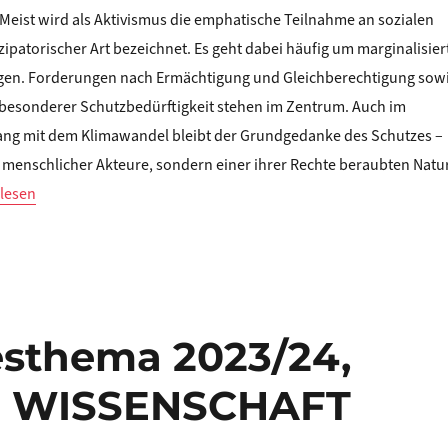
. Meist wird als Aktivismus die emphatische Teilnahme an sozialen
atorischer Art bezeichnet. Es geht dabei häufig um marginalisier
en. For­derungen nach Ermächtigung und Gleichberechtigung sow
 besonderer Schutzbedürftigkeit stehen im Zentrum. Auch im
ang mit dem Klimawandel bleibt der Grundgedanke des Schutzes –
 menschlicher Akteure, sondern einer ihrer Rechte beraubten Natu
ing Trüper: AKTIVISMUS UND KULTURGESCHICHTE DES MORALISC
lesen
esthema 2023/24,
D WISSENSCHAFT