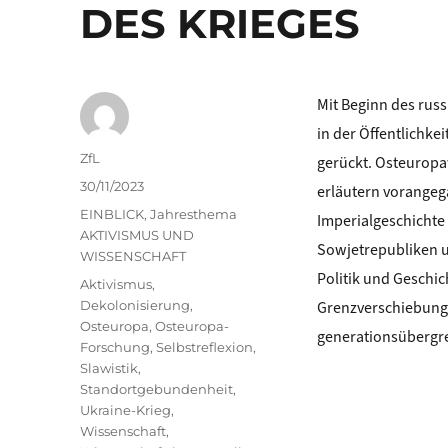
DES KRIEGES
Mit Beginn des russ
in der Öffentlichke
Autor
ZfL
gerückt. Osteuropa
Veröffentlicht
30/11/2023
erläutern vorangeg
am
Kategorien
EINBLICK
,
Jahresthema
Imperialgeschichte
AKTIVISMUS UND
Sowjetrepubliken u
WISSENSCHAFT
Politik und Geschi
Schlagwörter
Aktivismus
,
Dekolonisierung
,
Grenzverschiebunge
Osteuropa
,
Osteuropa-
generationsübergre
Forschung
,
Selbstreflexion
,
Slawistik
,
Standortgebundenheit
,
Ukraine-Krieg
,
Wissenschaft
,