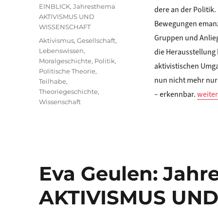
am
Kategorien
EINBLICK
,
Jahresthema
dere an der Politik
AKTIVISMUS UND
Bewegungen emanzip
WISSENSCHAFT
Gruppen und Anlieg
Schlagwörter
Aktivismus
,
Gesellschaft
,
Lebenswissen
,
die Herausstellung
Moralgeschichte
,
Politik
,
aktivistischen Umg
Politische Theorie
,
nun nicht mehr nur
Teilhabe
,
Theoriegeschichte
,
„Henn
– erkennbar.
weiter
Wissenschaft
Eva Geulen: Jahr
AKTIVISMUS UN