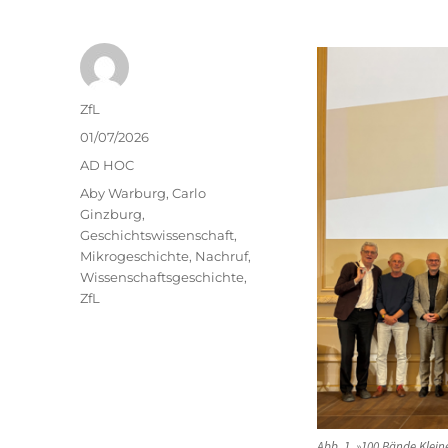
Autor
ZfL
Veröffentlicht
01/07/2026
am
Kategorien
AD HOC
Schlagwörter
Aby Warburg
,
Carlo
Ginzburg
,
Geschichtswissenschaft
,
Mikrogeschichte
,
Nachruf
,
Wissenschaftsgeschichte
,
ZfL
Abb. 1. »100 Bände Klein