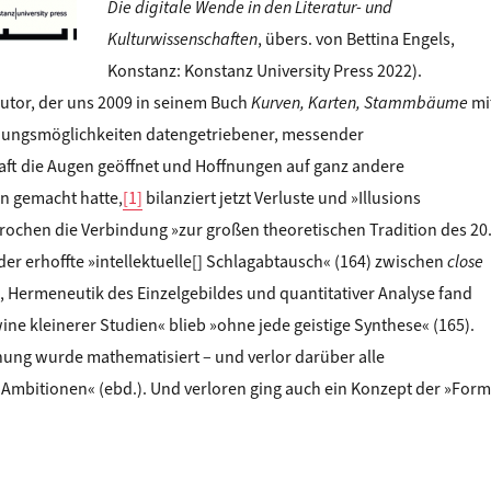
Die digitale Wende in den Literatur- und
Kulturwissenschaften
, übers. von Bettina Engels,
Konstanz: Konstanz University Press 2022).
utor, der uns 2009 in seinem Buch
Kurven, Karten, Stammbäume
mi
dungsmöglichkeiten datengetriebener, messender
aft die Augen geöffnet und Hoffnungen auf ganz andere
en gemacht hatte,
[1]
bilanziert jetzt Verluste und »Illusions
rochen die Verbindung »zur großen theoretischen Tradition des 20
der erhoffte »intellektuelle[] Schlagabtausch« (164) zwischen
close
, Hermeneutik des Einzelgebildes und quantitativer Analyse fand
awine kleinerer Studien« blieb »ohne jede geistige Synthese« (165).
hung wurde mathematisiert – und verlor darüber alle
 Ambitionen« (ebd.). Und verloren ging auch ein Konzept der »Form
STANT READING UP CLOSE: Moretti zieht Bilanz“