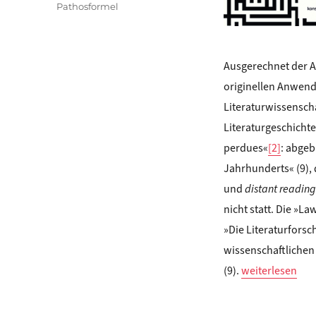
Pathosformel
Ausgerechnet der A
originellen Anwen
Literaturwissensch
Literaturgeschicht
perdues«
[2]
: abgeb
Jahrhunderts« (9), 
und
distant reading
nicht statt. Die »L
»Die Literaturforsc
wissenschaftlichen
„Eva Geulen: DI
(9).
weiterlesen