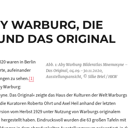
ABY WARBURG, DIE
UND DAS ORIGINAL
020 waren in Berlin
Abb. 1: Aby Warburg: Bilderatlas Mnemosyne –
te, aufeinander
Das Original, 04.09.–30.11.2020,
Ausstellungsansicht, © Silke Briel / HKW
ngen zu sehen.
[1]
by Warburg:
yne. Das Original« zeigte das Haus der Kulturen der Welt Warburgs
n die Kuratoren Roberto Ohrt und Axel Heil anhand der letzten
sion vom Herbst 1929 unter Nutzung von Warburgs originalem
 hergestellt haben. Eindrucksvoll wurden die 63 großen Tafeln mit