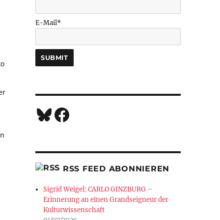
E-Mail*
to
er
Bluesky
Facebook
an
RSS FEED ABONNIEREN
enschaft“
Sigrid Weigel: CARLO GINZBURG –
Erinnerung an einen Grandseigneur der
Kulturwissenschaft
01/07/2026