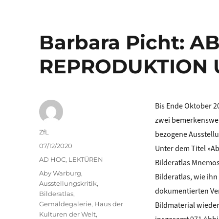
Barbara Picht: 
REPRODUKTION 
Bis Ende Oktober 2
zwei bemerkenswer
Autor
ZfL
bezogene Ausstellu
Veröffentlicht
07/12/2020
Unter dem Titel »A
am
Kategorien
AD HOC
,
LEKTÜREN
Bilderatlas Mnemos
Schlagwörter
Aby Warburg
,
Bilderatlas, wie ih
Ausstellungskritik
,
dokumentierten Ver
Bilderatlas
,
Gemäldegalerie
,
Haus der
Bildmaterial wieder
Kulturen der Welt
,