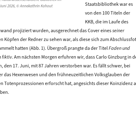
Staatsbibliothek war es
Juni 2026, © Annekathrin Kohout
von den 100 Titeln der
KKB, die im Laufe des
nwand projiziert wurden, ausgerechnet das Cover eines
seiner
en Köpfen der Redner zu sehen war, als diese sich zum Abschlussfo
mmelt hatten (Abb. 1). Übergroß prangte da der Titel
Faden und
 fiktiv
. Am nächsten Morgen erfuhren wir, dass Carlo Ginzburg in d
 den 17. Juni, mit 87 Jahren verstorben war. Es fällt schwer, bei
der das Hexenwesen und den frühneuzeitlichen Volksglauben der
en Totenprozessionen erforscht hat, angesichts dieser Koinzidenz 
uben.
RLO GINZBURG – Erinnerung an einen Grandseigneur der Kulturwiss