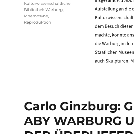
insgesamt 971 Abbi
Kulturwissenschaftliche
Aufstellung an die 
Bibliothek Warburg
,
Mnemosyne
,
Kulturwissenschaft
Reproduktion
dem Besuch dieser 
machte, konnte ans
die Warburg in den 
Staatlichen Museen
auch Skulpturen, M
Carlo Ginzburg:
ABY WARBURG U