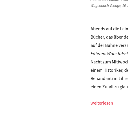
Wagenbach Verlag«, 16. 
Abends auf die Lei
Bücher, das über d
auf der Bühne versa
Fährten: Wahr falsch
Nacht zum Mittwoch,
einem Historiker, 
Benandanti mit ihr
einen Zufall zu gla
„Sigrid Weigel: CA
weiterlesen