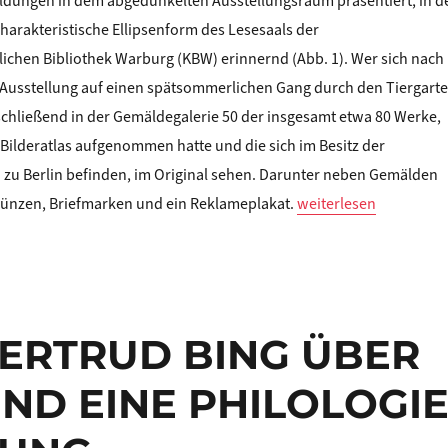
ldungen in dem abgedunkelten Ausstellungsraum präsentiert, in d
charakteristische Ellipsenform des Lesesaals der
lichen Bibliothek Warburg (KBW) erinnernd (Abb. 1). Wer sich nach
Ausstellung auf einen spätsommerlichen Gang durch den Tiergart
chließend in der Gemäldegalerie 50 der insgesamt etwa 80 Werke,
Bilderatlas aufgenommen hatte und die sich im Besitz der
 zu Berlin befinden, im Original sehen. Darunter neben Gemälden
„Barbara Picht: ABY
ünzen, Briefmarken und ein Reklameplakat.
weiterlesen
 GERTRUD BING ÜBER
ND EINE PHILOLOGI