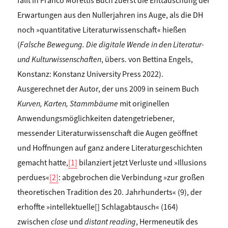
fällt in Franco Morettis Buch zuerst die Enttäuschung der
Erwartungen aus den Nullerjahren ins Auge, als die DH
noch »quantitative Literaturwissenschaft« hießen
(
Falsche Bewegung. Die digitale Wende in den Literatur-
und Kulturwissenschaften
, übers. von Bettina Engels,
Konstanz: Konstanz University Press 2022).
Ausgerechnet der Autor, der uns 2009 in seinem Buch
Kurven, Karten, Stammbäume
mit originellen
Anwendungsmöglichkeiten datengetriebener,
messender Literaturwissenschaft die Augen geöffnet
und Hoffnungen auf ganz andere Literaturgeschichten
gemacht hatte,
[1]
bilanziert jetzt Verluste und »Illusions
perdues«
[2]
: abgebrochen die Verbindung »zur großen
theoretischen Tradition des 20. Jahrhunderts« (9), der
erhoffte »intellektuelle[] Schlagabtausch« (164)
zwischen
close
und
distant reading
, Hermeneutik des