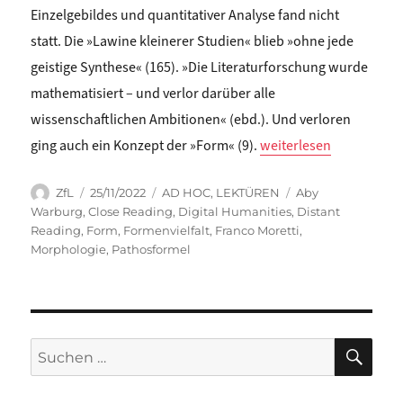
Einzelgebildes und quantitativer Analyse fand nicht
statt. Die »Lawine kleinerer Studien« blieb »ohne jede
geistige Synthese« (165). »Die Literaturforschung wurde
mathematisiert – und verlor darüber alle
wissenschaftlichen Ambitionen« (ebd.). Und verloren
„Eva Geulen: DISTANT R
ging auch ein Konzept der »Form« (9).
weiterlesen
Autor
Veröffentlicht
Kategorien
Schlagwörter
ZfL
25/11/2022
AD HOC
,
LEKTÜREN
Aby
am
Warburg
,
Close Reading
,
Digital Humanities
,
Distant
Reading
,
Form
,
Formenvielfalt
,
Franco Moretti
,
Morphologie
,
Pathosformel
SU
Suchen
nach: