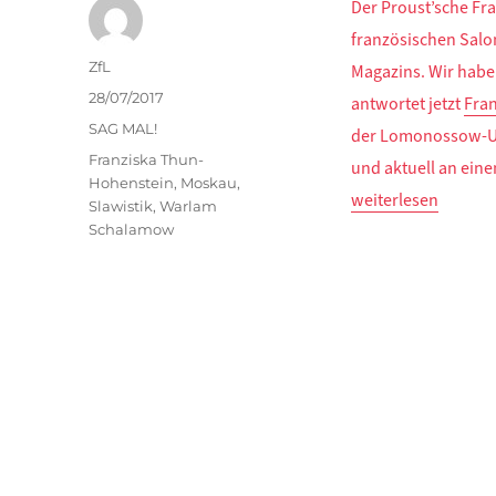
Der Proust’sche Fra
französischen Salon
Autor
ZfL
Magazins. Wir habe
Veröffentlicht
28/07/2017
antwortet jetzt
Fra
am
Kategorien
SAG MAL!
der Lomonossow-Uni
Schlagwörter
Franziska Thun-
und aktuell an ein
Hohenstein
,
Moskau
,
„DER FRAGEBOGEN: W
weiterlesen
Slawistik
,
Warlam
Schalamow