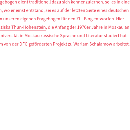
gebogen dient traditionell dazu sich kennenzulernen, sei es in ein
, wo er einst entstand, sei es auf der letzten Seite eines deutschen
n unseren eigenen Fragebogen für den ZfL-Blog entworfen. Hier
nziska Thun-Hohenstein
, die Anfang der 1970er Jahre in Moskau an
versität in Moskau russische Sprache und Literatur studiert hat
em von der DFG geförderten Projekt zu
Warlam Schalamow
arbeitet.
ir fragen, Franziska Thun-Hohenstein antwortet“