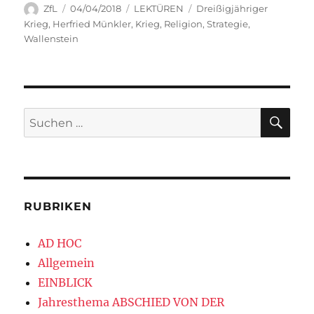
Autor
Veröffentlicht
Kategorien
Schlagwörter
ZfL
04/04/2018
LEKTÜREN
Dreißigjähriger
am
Krieg
,
Herfried Münkler
,
Krieg
,
Religion
,
Strategie
,
Wallenstein
SU
Suchen
nach:
RUBRIKEN
AD HOC
Allgemein
EINBLICK
Jahresthema ABSCHIED VON DER