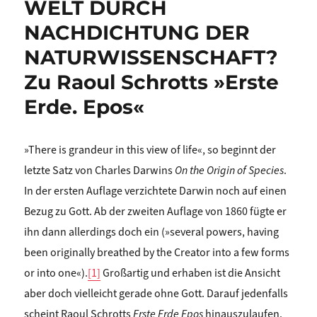
WELT DURCH
NACHDICHTUNG DER
NATURWISSENSCHAFT?
Zu Raoul Schrotts »Erste
Erde. Epos«
»There is grandeur in this view of life«, so beginnt der
letzte Satz von Charles Darwins
On the Origin of Species
.
In der ersten Auflage verzichtete Darwin noch auf einen
Bezug zu Gott. Ab der zweiten Auflage von 1860 fügte er
ihn dann allerdings doch ein (»several powers, having
been originally breathed by the Creator into a few forms
or into one«).
[1]
Großartig und erhaben ist die Ansicht
aber doch vielleicht gerade ohne Gott. Darauf jedenfalls
scheint Raoul Schrotts
Erste Erde
Epos
hinauszulaufen.