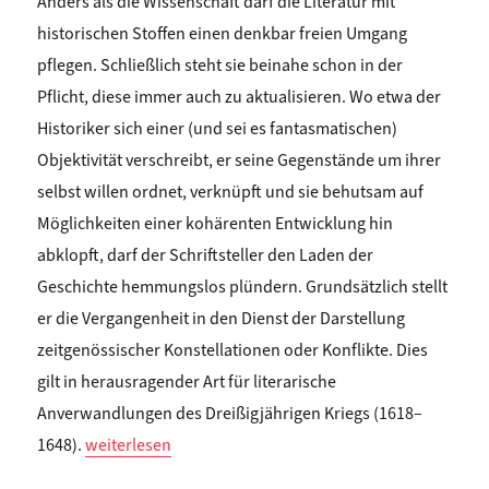
Anders als die Wissenschaft darf die Literatur mit
historischen Stoffen einen denkbar freien Umgang
pflegen. Schließlich steht sie beinahe schon in der
Pflicht, diese immer auch zu aktualisieren. Wo etwa der
Historiker sich einer (und sei es fantasmatischen)
Objektivität verschreibt, er seine Gegenstände um ihrer
selbst willen ordnet, verknüpft und sie behutsam auf
Möglichkeiten einer kohärenten Entwicklung hin
abklopft, darf der Schriftsteller den Laden der
Geschichte hemmungslos plündern. Grundsätzlich stellt
er die Vergangenheit in den Dienst der Darstellung
zeitgenössischer Konstellationen oder Konflikte. Dies
gilt in herausragender Art für literarische
Anverwandlungen des Dreißigjährigen Kriegs (1618–
„Claude Haas: ZUR AKTUALITÄT DES DREISSIGJÄHRIGEN KR
1648).
weiterlesen