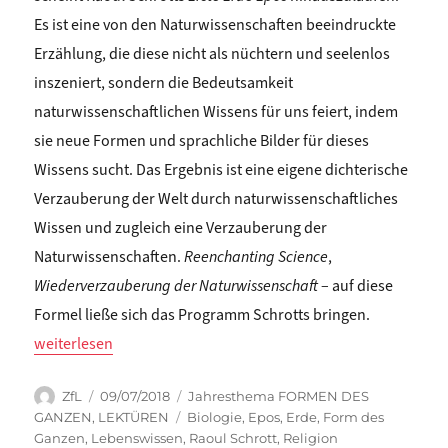
Es ist eine von den Naturwissenschaften beeindruckte
Erzählung, die diese nicht als nüchtern und seelenlos
inszeniert, sondern die Bedeutsamkeit
naturwissenschaftlichen Wissens für uns feiert, indem
sie neue Formen und sprachliche Bilder für dieses
Wissens sucht. Das Ergebnis ist eine eigene dichterische
Verzauberung der Welt durch naturwissenschaftliches
Wissen und zugleich eine Verzauberung der
Naturwissenschaften.
Reenchanting Science
,
Wiederverzauberung der Naturwissenschaft
– auf diese
Formel ließe sich das Programm Schrotts bringen.
„Georg Toepfer: VERZAUBERUNG DER WELT DURCH NACHDICHT
weiterlesen
Autor
Veröffentlicht
Kategorien
ZfL
09/07/2018
Jahresthema FORMEN DES
am
Schlagwörter
GANZEN
,
LEKTÜREN
Biologie
,
Epos
,
Erde
,
Form des
Ganzen
,
Lebenswissen
,
Raoul Schrott
,
Religion