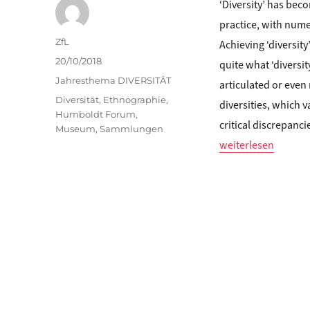
‘Diversity’ has be
practice, with nume
Autor
ZfL
Achieving ‘diversity
Veröffentlicht
20/10/2018
quite what ‘diversity
am
Kategorien
Jahresthema DIVERSITÄT
articulated or even 
Schlagwörter
Diversität
,
Ethnographie
,
diversities, which 
Humboldt Forum
,
critical discrepanc
Museum
,
Sammlungen
„Sharon Macdonald
weiterlesen