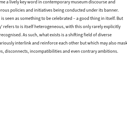
come a lively key word in contemporary museum discourse and
rous policies and initiatives being conducted under its banner.
’ is seen as something to be celebrated – a good thing in itself. But
’ refers to is itself heterogeneous, with this only rarely explicitly
recognised. As such, what exists is a shifting field of diverse
variously interlink and reinforce each other but which may also mas
ies, disconnects, incompatibilities and even contrary ambitions.
: DIVERSE MUSEUM DIVERSITIES“