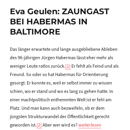
Eva Geulen: ZAUNGAST
BEI HABERMAS IN
BALTIMORE
Das länger erwartete und lange ausgebliebene Ableben
des 96-jährigen Jürgen Habermas lässt eher mehr als
weniger Leute ratlos zurück.
[1]
Er fehlt als Feind und als
Freund. So oder so hat Habermas für Orientierung
gesorgt. Er konnte es, weil er selbst immer zu wissen
schien, wo er stand und wo es lang zu gehen hatte. In
einer machtpolitisch enthemmten Welt ist er fehl am
Platz. Und man kann auch bezweifeln, ob er dem
jüngsten Strukturwandel der Öffentlichkeit gerecht
„Eva Geulen: ZAUNGAST B
geworden ist.
[2]
Aber wer wird es?
weiterlesen