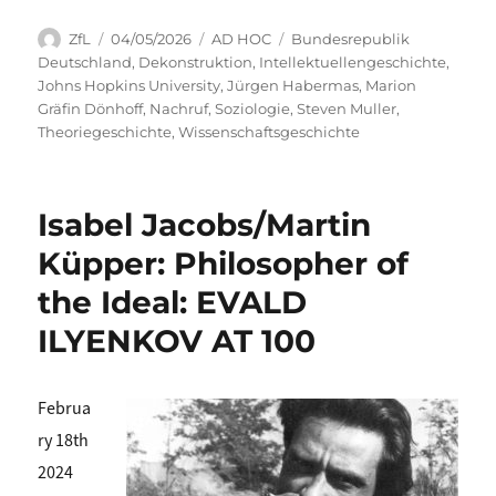
Autor
Veröffentlicht
Kategorien
Schlagwörter
ZfL
04/05/2026
AD HOC
Bundesrepublik
am
Deutschland
,
Dekonstruktion
,
Intellektuellengeschichte
,
Johns Hopkins University
,
Jürgen Habermas
,
Marion
Gräfin Dönhoff
,
Nachruf
,
Soziologie
,
Steven Muller
,
Theoriegeschichte
,
Wissenschaftsgeschichte
Isabel Jacobs/Martin
Küpper: Philosopher of
the Ideal: EVALD
ILYENKOV AT 100
Februa
ry 18th
2024