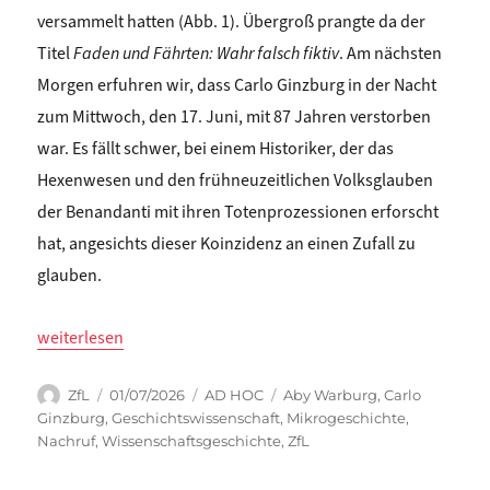
versammelt hatten (Abb. 1). Übergroß prangte da der
Titel
Faden und Fährten: Wahr falsch fiktiv
. Am nächsten
Morgen erfuhren wir, dass Carlo Ginzburg in der Nacht
zum Mittwoch, den 17. Juni, mit 87 Jahren verstorben
war. Es fällt schwer, bei einem Historiker, der das
Hexenwesen und den frühneuzeitlichen Volksglauben
der Benandanti mit ihren Totenprozessionen erforscht
hat, angesichts dieser Koinzidenz an einen Zufall zu
glauben.
„Sigrid Weigel: CARLO GINZBURG – Erinnerung an einen Grand
weiterlesen
Autor
Veröffentlicht
Kategorien
Schlagwörter
ZfL
01/07/2026
AD HOC
Aby Warburg
,
Carlo
am
Ginzburg
,
Geschichtswissenschaft
,
Mikrogeschichte
,
Nachruf
,
Wissenschaftsgeschichte
,
ZfL