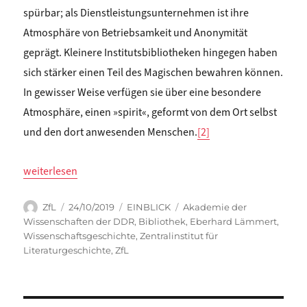
spürbar; als Dienstleistungsunternehmen ist ihre
Atmosphäre von Betriebsamkeit und Anonymität
geprägt. Kleinere Institutsbibliotheken hingegen haben
sich stärker einen Teil des Magischen bewahren können.
In gewisser Weise verfügen sie über eine besondere
Atmosphäre, einen »spirit«, geformt von dem Ort selbst
und den dort anwesenden Menschen.
[2]
„Jana Lubasch, Halina Hackert, Ruth Hübner: »Umwuchtung
weiterlesen
Autor
Veröffentlicht
Kategorien
Schlagwörter
ZfL
24/10/2019
EINBLICK
Akademie der
am
Wissenschaften der DDR
,
Bibliothek
,
Eberhard Lämmert
,
Wissenschaftsgeschichte
,
Zentralinstitut für
Literaturgeschichte
,
ZfL