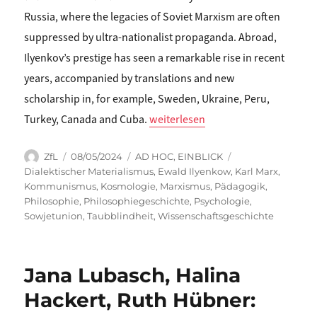
Russia, where the legacies of Soviet Marxism are often
suppressed by ultra-nationalist propaganda. Abroad,
Ilyenkov’s prestige has seen a remarkable rise in recent
years, accompanied by translations and new
scholarship in, for example, Sweden, Ukraine, Peru,
„Isabel Jacobs/Martin Küpper: Phil
Turkey, Canada and Cuba.
weiterlesen
Autor
Veröffentlicht
Kategorien
Schlagwörter
ZfL
08/05/2024
AD HOC
,
EINBLICK
am
Dialektischer Materialismus
,
Ewald Ilyenkow
,
Karl Marx
,
Kommunismus
,
Kosmologie
,
Marxismus
,
Pädagogik
,
Philosophie
,
Philosophiegeschichte
,
Psychologie
,
Sowjetunion
,
Taubblindheit
,
Wissenschaftsgeschichte
Jana Lubasch, Halina
Hackert, Ruth Hübner: