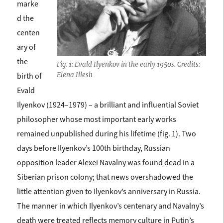
marke
d the
centen
ary of
the
Fig. 1: Evald Ilyenkov in the early 1950s. Credits:
birth of
Elena Illesh
Evald
Ilyenkov (1924–1979) – a brilliant and influential Soviet
philosopher whose most important early works
remained unpublished during his lifetime (fig. 1). Two
days before Ilyenkov’s 100th birthday, Russian
opposition leader Alexei Navalny was found dead in a
Siberian prison colony; that news overshadowed the
little attention given to Ilyenkov’s anniversary in Russia.
The manner in which Ilyenkov’s centenary and Navalny’s
death were treated reflects memory culture in Putin’s