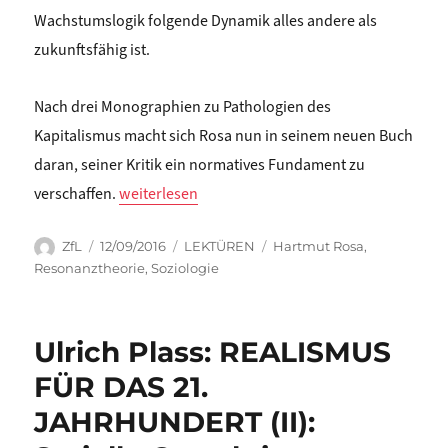
Wachstumslogik folgende Dynamik alles andere als
zukunftsfähig ist.
Nach drei Monographien zu Pathologien des
Kapitalismus macht sich Rosa nun in seinem neuen Buch
daran, seiner Kritik ein normatives Fundament zu
„Falko Schmieder: MEHR DISSONANZ WAGEN!“
verschaffen.
weiterlesen
Autor
Veröffentlicht
Kategorien
Schlagwörter
ZfL
12/09/2016
LEKTÜREN
Hartmut Rosa
,
am
Resonanztheorie
,
Soziologie
Ulrich Plass: REALISMUS
FÜR DAS 21.
JAHRHUNDERT (II):