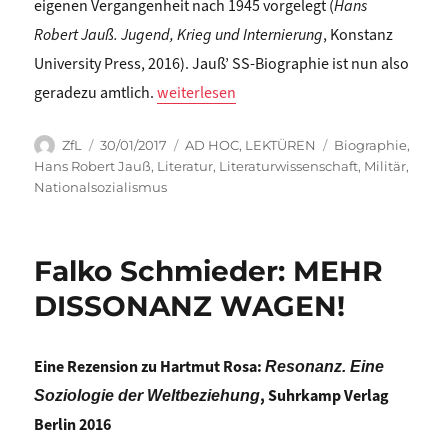
eigenen Vergangenheit nach 1945 vorgelegt (
Hans
Robert Jauß. Jugend, Krieg und Internierung
, Konstanz
University Press, 2016). Jauß’ SS-Biographie ist nun also
„Claude Haas: VERSTÖRUNGEN. Neue Publik
geradezu amtlich.
weiterlesen
Autor
Veröffentlicht
Kategorien
Schlagwörter
ZfL
30/01/2017
AD HOC
,
LEKTÜREN
Biographie
,
am
Hans Robert Jauß
,
Literatur
,
Literaturwissenschaft
,
Militär
,
Nationalsozialismus
Falko Schmieder: MEHR
DISSONANZ WAGEN!
Eine Rezension zu Hartmut Rosa:
Resonanz. Eine
, Suhrkamp Verlag
Soziologie der Weltbeziehung
Berlin 2016