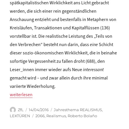
spätkapitalistischen Wirklichkeit ans Licht gebracht
werden, die sich einer rein gegenständlichen
Anschauung entzieht und bestenfalls in Metaphern von
Kreisläufen, Transaktionen und Kapitalflüssen (136)
vorstellbar ist. Die realistische Leistung des „Teils von
den Verbrechen“ besteht nun darin, dass
eine
Schicht
dieser sozio-ökonomischen Wirklichkeit, die in beinahe
sofortige Vergessenheit zu fallen droht (688), den
Leser_innen immer wieder aufs Neue
interessant
gemacht wird – und zwar allein durch ihre minimal
variierte Wiederholung.
„Ulrich Plass: REALISMUS FÜR DAS 21. JAHRHUNDERT (II): Ser
weiterlesen
Autor
Veröffentlicht
Kategorien
ZfL
14/04/2016
Jahresthema REALISMUS
,
am
Schlagwörter
LEKTÜREN
2066
,
Realismus
,
Roberto Bolaño