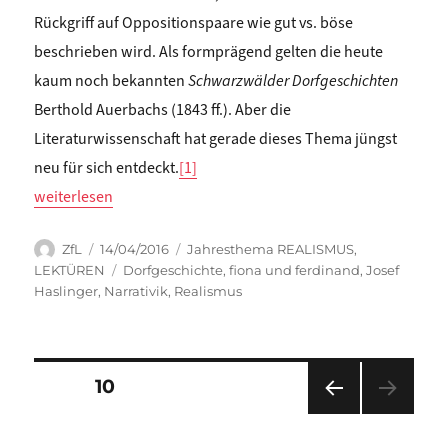
Rückgriff auf Oppositionspaare wie gut vs. böse
beschrieben wird. Als formprägend gelten die heute
kaum noch bekannten
Schwarzwälder Dorfgeschichten
Berthold Auerbachs (1843 ff.). Aber die
Literaturwissenschaft hat gerade dieses Thema jüngst
neu für sich entdeckt.
[1]
„Natalie Moser: REALISMUS FÜR DAS 21. JAHRHUNDERT (I): Di
weiterlesen
Autor
Veröffentlicht
Kategorien
ZfL
14/04/2016
Jahresthema REALISMUS
,
am
Schlagwörter
LEKTÜREN
Dorfgeschichte
,
fiona und ferdinand
,
Josef
Haslinger
,
Narrativik
,
Realismus
Seitennummerierung
SEITE
10
VOR
der
HERI