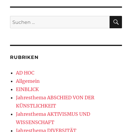
GE
Beiträge
SEIT
E
SU
Suchen
nach:
RUBRIKEN
AD HOC
Allgemein
EINBLICK
Jahresthema ABSCHIED VON DER
KÜNSTLICHKEIT
Jahresthema AKTIVISMUS UND
WISSENSCHAFT
Jahresthema DIVERSITÄT