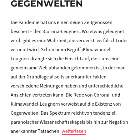
GEGENWELTEN
Die Pandemie hat uns einen neuen Zeitgenossen
beschert – den ›Corona-Leugner‹. Wo etwas geleugnet
wird, gibt es eine Wahrheit, die verdeckt, verfälscht oder
verneint wird. Schon beim Begriff ›Klimawandel-­
Leugner‹ drängte sich die Einsicht auf, dass uns eine
gemeinsame Welt abhanden gekommen ist, in der man
auf der Grundlage allseits anerkannter Fakten
verschiedene Meinungen haben und unterschiedliche
Ansichten vertreten kann. Die Rede von Corona- und
Klimawandel-Leugnern verweist auf die Existenz von
Gegenwelten. Das Spektrum reicht von tendenziell
paranoischer Wissenschaftsskepsis bis hin zur Negation
„Eva Axer: ZfL-JAHRESTHEMA 2022/
anerkannter Tatsachen.
weiterlesen