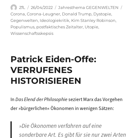
Autor
Veröffentlicht
Kategorien
Schlag
ZfL
26/04/2022
Jahresthema GEGENWELTEN
am
Corona
,
Corona-Leugner
,
Donald Trump
,
Dystopie
,
Gegenwelten
,
Ideologiekritik
,
Kim Stanley Robinson
,
Populismus
,
postfaktisches Zeitalter
,
Utopie
,
Wissenschaftsskepsis
Patrick Eiden-Offe:
VERRUFENES
HISTORISIEREN
In
Das
Elend der Philosophie
seziert Marx das Vorgehen
der »bürgerlichen« Ökonomen in wenigen Sätzen:
»Die Ökonomen verfahren auf eine
sonderbare Art. Es gibt für sie nur zwei Arten