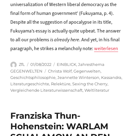
universalization of Western liberal democracy as the
final form of human government’ (Fukuyama, p. 4).
Despite all the suggestion of apocalypse in its title,
Fukuyama’s essay is actually quite upbeat. The answer
to all our problems
is already here
. And yet, in his final
„David Anderson: THE
paragraph, he strikes a melancholy note:
weiterlesen
Autor
Veröffentlicht
Kategorien
ZfL
01/08/2022
EINBLICK
,
Jahresthema
am
Schlagwörter
GEGENWELTEN
Christa Wolf
,
Gegenwelten
,
Geschichtsphilosophie
,
Jeannette Winterson
,
Kassandra
,
Literaturgeschichte
,
Relektüre
,
Sexing the Cherry
,
Vergleichende Literaturwissenschaft
,
Weltliteratur
Franziska Thun-
Hohenstein: WARLAM