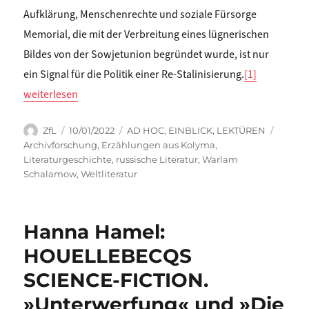
Aufklärung, Menschenrechte und soziale Fürsorge
Memorial, die mit der Verbreitung eines lügnerischen
Bildes von der Sowjetunion begründet wurde, ist nur
ein Signal für die Politik einer Re-Stalinisierung.
[1]
„Franziska Thun-Hohenstein: WARLAM SCHALAMOW AN DEN LE
weiterlesen
Autor
Veröffentlicht
Kategorien
Schlag
ZfL
10/01/2022
AD HOC
,
EINBLICK
,
LEKTÜREN
am
Archivforschung
,
Erzählungen aus Kolyma
,
Literaturgeschichte
,
russische Literatur
,
Warlam
Schalamow
,
Weltliteratur
Hanna Hamel:
HOUELLEBECQS
SCIENCE-FICTION.
»Unterwerfung« und »Die