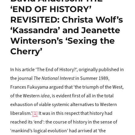
‘END OF HISTORY’
REVISITED: Christa Wolf’s
‘Kassandra’ and Jeanette
Winterson’s ‘Sexing the
Cherry’
In his article ‘The End of History?’, originally published in
the journal
The National Interest
in Summer 1989,
Frances Fukuyama argued that ‘the triumph of the West,
of the Western
idea
, is evident first of all in the total
exhaustion of viable systemic alternatives to Western
liberalism.’
[1]
It was in this respect that history had
reached its ‘end’: the course of history in the sense of
‘mankind’s logical evolution’ had arrived at ‘the