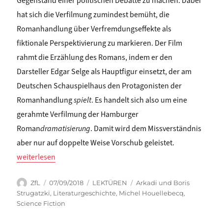
Gegenstand einer politischen Debatte zu machen. Dabei
hat sich die Verfilmung zumindest bemüht, die
Romanhandlung über Verfremdungseffekte als
fiktionale Perspektivierung zu markieren. Der Film
rahmt die Erzählung des Romans, indem er den
Darsteller Edgar Selge als Hauptfigur einsetzt, der am
Deutschen Schauspielhaus den Protagonisten der
Romanhandlung
spielt
. Es handelt sich also um eine
gerahmte Verfilmung der Hamburger
Roman
dramatisierung
. Damit wird dem Missverständnis
aber nur auf doppelte Weise Vorschub geleistet.
„Hanna Hamel: HOUELLEBECQS SCIENCE-FICTION. »Unterwerfung
weiterlesen
Autor
Veröffentlicht
Kategorien
Schlagwörter
ZfL
07/09/2018
LEKTÜREN
Arkadi und Boris
am
Strugatzki
,
Literaturgeschichte
,
Michel Houellebecq
,
Science Fiction