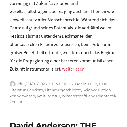
vorrangig mit Zukunftsvisionen und
Gesellschaftsfragen, aber es ging auch um Themen wie
Umweltschutz oder Menschenrechte. Während sich das
Genre aufgrund seines Potentials, die Verhältnisse im
Realsozialismus unter dem Deckmantel der
phantastischen Fiktion zu kritisieren, beim Publikum
großer Beliebtheit erfreute, wurde es durch das Regime
für die Propagierung einer besseren kommunistischen
„Chiara Viceconti: EMBLEMATISC
Zukunft instrumentalisiert.
weiterlesen
Autor
Veröffentlicht
Kategorien
Schlagwörter
ZfL
11/08/2025
EINBLICK
Berlin
,
DDR
,
DDR-
am
Literatur
,
Fandom
,
Literaturgeschichte
,
Science Fiction
,
Verlagswesen
,
Weltliteratur
,
Wissenschaftliche Phantastik
,
Zensur
David Anderson: THE