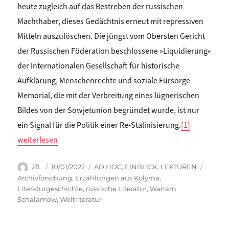
heute zugleich auf das Bestreben der russischen
Machthaber, dieses Gedächtnis erneut mit repressiven
Mitteln auszulöschen. Die jüngst vom Obersten Gericht
der Russischen Föderation beschlossene »Liquidierung«
der Internationalen Gesellschaft für historische
Aufklärung, Menschenrechte und soziale Fürsorge
Memorial, die mit der Verbreitung eines lügnerischen
Bildes von der Sowjetunion begründet wurde, ist nur
ein Signal für die Politik einer Re-Stalinisierung.
[1]
„Franziska Thun-Hohenstein: WARLAM SCHALAMOW AN DEN LE
weiterlesen
Autor
Veröffentlicht
Kategorien
Schlag
ZfL
10/01/2022
AD HOC
,
EINBLICK
,
LEKTÜREN
am
Archivforschung
,
Erzählungen aus Kolyma
,
Literaturgeschichte
,
russische Literatur
,
Warlam
Schalamow
,
Weltliteratur