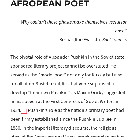
AFROPEAN POET
Why couldn’t these ghosts make themselves useful for
once?
Bernardine Evaristo,
Soul Tourists
The pivotal role of Alexander Pushkin in the Soviet state-
sponsored literary pro­ject cannot be overstated: He
served as the “model poet” not only for Russia but also
for all other Soviet republics that were supposed to
develop “their own Pushkin,” as Maxim Gorky suggested
in his speech at the First Congress of Soviet Writers in
1934.
[1]
Pushkin’s role as the nation’s primary poet had
been firmly established since the Pushkin Jubilee in
1880. In the imperial literary discourse, the reli­gious
ideal of the “poet-prophet” was largely modeled on him.