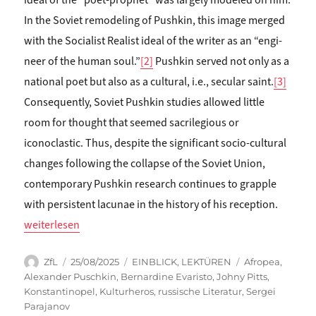
In the Soviet remodeling of Pushkin, this image merged
with the Socialist Realist ideal of the writer as an “engi­
neer of the human soul.”
[2]
Pushkin served not only as a
national poet but also as a cultural, i.e., secular saint.
[3]
Consequently, Soviet Pushkin studies allowed little
room for thought that seemed sacrilegious or
iconoclastic. Thus, despite the significant socio-cultural
changes following the collapse of the Soviet Union,
contemporary Pushkin research continues to grapple
with persistent lacunae in the history of his reception.
„Fanny Helena Wehner: ALEXANDER PUSHKIN, AFROPEAN POE
weiterlesen
Autor
Veröffentlicht
Kategorien
Schlagwörter
ZfL
25/08/2025
EINBLICK
,
LEKTÜREN
Afropea
,
am
Alexander Puschkin
,
Bernardine Evaristo
,
Johny Pitts
,
Konstantinopel
,
Kulturheros
,
russische Literatur
,
Sergei
Parajanov