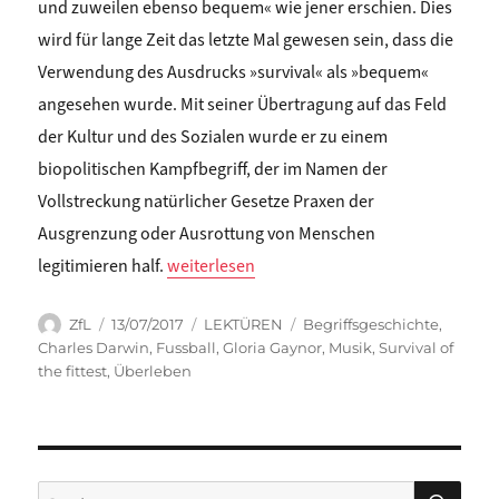
und zuweilen ebenso bequem« wie jener erschien. Dies
wird für lange Zeit das letzte Mal gewesen sein, dass die
Verwendung des Ausdrucks »survival« als »bequem«
angesehen wurde. Mit seiner Übertragung auf das Feld
der Kultur und des Sozialen wurde er zu einem
biopolitischen Kampfbegriff, der im Namen der
Vollstreckung natürlicher Gesetze Praxen der
Ausgrenzung oder Ausrottung von Menschen
„Falko Schmieder: VON ENGELN UND TOREN. Zu
legitimieren half.
weiterlesen
Autor
Veröffentlicht
Kategorien
Schlagwörter
ZfL
13/07/2017
LEKTÜREN
Begriffsgeschichte
,
am
Charles Darwin
,
Fussball
,
Gloria Gaynor
,
Musik
,
Survival of
the fittest
,
Überleben
SU
Suchen