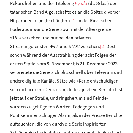
Rekordhöhen und der Titelsong
Pyjala
(dt.
›
Glas‹) der
tatarischen Band Aigel schaffte es an die Spitze diverser
Hitparaden in beiden Ländern.
[1]
In der Russischen
Föderation war die Serie zwar mit der Altersgrenze
»18+« versehen und nur bei den privaten
Streamingdiensten
Wink
und
START
zu sehen.
[2]
Doch
schon während der Ausstrahlung der acht Folgen der
ersten Staffel vom 9. November bis 21. Dezember 2023
verbreitete die Serie sich blitzschnell über Telegram und
andere digitale Kanäle. Sätze wie »Kerle entschuldigen
sich nicht« oder »Denk dran, du bist jetzt ein Kerl, du bist
jetzt auf der Straße, und ringsherum sind Feinde«
wurden zu geflügelten Worten. Pädagogen und
Politikerinnen schlugen Alarm, als in der Presse Berichte
auftauchten, die von durch die Serie inspirierten
Schlägereien berichteten, und zwar sowohl in Russland