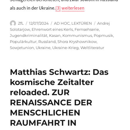
„Matthias Schwartz: IN DER WELT D
als auch in der Ukraine.
[3]
weiterlesen
Autor
Veröffentlicht
Kategorien
Schlagwörter
ZfL
12/07/2024
AD HOC
,
LEKTÜREN
Andrej
am
Solotarjow
,
Ehrenwort eines Kerls
,
Fernsehserie
,
Jugendkriminalität
,
Kasan
,
Kommunismus
,
Popmusik
,
Populärkultur
,
Russland
,
Shora Kryshownikow
,
Sowjetunion
,
Ukraine
,
Ukraine-Krieg
,
Weltliteratur
Matthias Schwartz: Das
kosmische Zeitalter
reloaded. ZUR
RENAISSANCE DER
MENSCHLICHEN
RAUMFAHRT IN