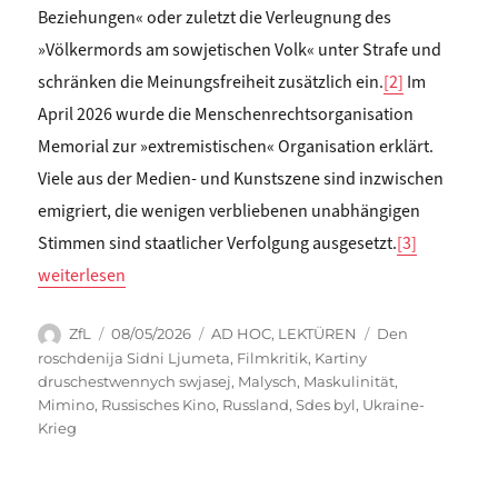
Beziehungen« oder zuletzt die Verleugnung des
»Völkermords am sowjetischen Volk« unter Strafe und
schränken die Meinungsfreiheit zusätzlich ein.
[2]
Im
April 2026 wurde die Menschenrechtsorganisation
Memorial zur »extremistischen« Organisation erklärt.
Viele aus der Medien- und Kunstszene sind inzwischen
emigriert, die wenigen verbliebenen unabhängigen
Stimmen sind staatlicher Verfolgung ausgesetzt.
[3]
„Matthias Schwartz: MÄNNLICHKEIT IM SCHATTEN DES KRIEGES
weiterlesen
Autor
Veröffentlicht
Kategorien
Schlagwörter
ZfL
08/05/2026
AD HOC
,
LEKTÜREN
Den
am
roschdenija Sidni Ljumeta
,
Filmkritik
,
Kartiny
druschestwennych swjasej
,
Malysch
,
Maskulinität
,
Mimino
,
Russisches Kino
,
Russland
,
Sdes byl
,
Ukraine-
Krieg