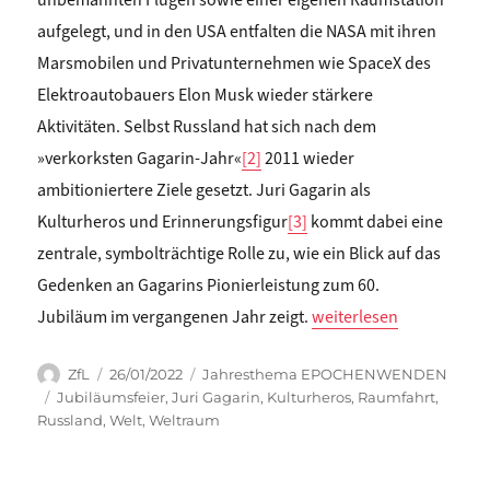
aufgelegt, und in den USA entfalten die NASA mit ihren
Marsmobilen und Privatunternehmen wie SpaceX des
Elektroautobauers Elon Musk wieder stärkere
Aktivitäten. Selbst Russland hat sich nach dem
»verkorksten Gagarin-Jahr«
[2]
2011 wieder
ambitioniertere Ziele gesetzt. Juri Gagarin als
Kulturheros und Erinnerungsfigur
[3]
kommt dabei eine
zentrale, symbolträchtige Rolle zu, wie ein Blick auf das
Gedenken an Gagarins Pionierleistung zum 60.
„Matthias Schwartz: D
Jubiläum im vergangenen Jahr zeigt.
weiterlesen
Autor
Veröffentlicht
Kategorien
ZfL
26/01/2022
Jahresthema EPOCHENWENDEN
am
Schlagwörter
Jubiläumsfeier
,
Juri Gagarin
,
Kulturheros
,
Raumfahrt
,
Russland
,
Welt
,
Weltraum