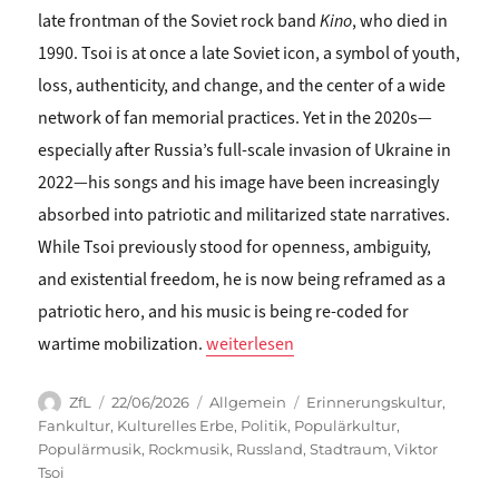
late frontman of the Soviet rock band
Kino
, who died in
1990. Tsoi is at once a late Soviet icon, a symbol of youth,
loss, authenticity, and change, and the center of a wide
network of fan memorial practices. Yet in the 2020s—
especially after Russia’s full‑scale invasion of Ukraine in
2022—his songs and his image have been increasingly
absorbed into patriotic and militarized state narratives.
While Tsoi previously stood for openness, ambiguity,
and existential freedom, he is now being reframed as a
patriotic hero, and his music is being re‑coded for
„Alexandra Kolesnik: Is Viktor Tsoi 
wartime mobilization.
weiterlesen
Autor
Veröffentlicht
Kategorien
Schlagwörter
ZfL
22/06/2026
Allgemein
Erinnerungskultur
,
am
Fankultur
,
Kulturelles Erbe
,
Politik
,
Populärkultur
,
Populärmusik
,
Rockmusik
,
Russland
,
Stadtraum
,
Viktor
Tsoi