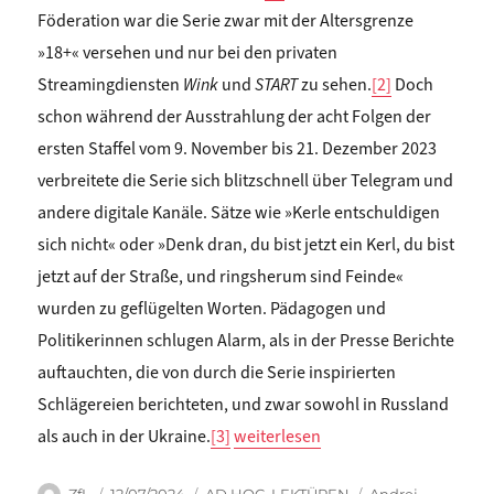
Föderation war die Serie zwar mit der Altersgrenze
»18+« versehen und nur bei den privaten
Streamingdiensten
Wink
und
START
zu sehen.
[2]
Doch
schon während der Ausstrahlung der acht Folgen der
ersten Staffel vom 9. November bis 21. Dezember 2023
verbreitete die Serie sich blitzschnell über Telegram und
andere digitale Kanäle. Sätze wie »Kerle entschuldigen
sich nicht« oder »Denk dran, du bist jetzt ein Kerl, du bist
jetzt auf der Straße, und ringsherum sind Feinde«
wurden zu geflügelten Worten. Pädagogen und
Politikerinnen schlugen Alarm, als in der Presse Berichte
auftauchten, die von durch die Serie inspirierten
Schlägereien berichteten, und zwar sowohl in Russland
„Matthias Schwartz: IN DER WELT D
als auch in der Ukraine.
[3]
weiterlesen
Autor
Veröffentlicht
Kategorien
Schlagwörter