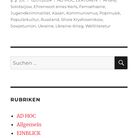
ZfL
12/07/2024
AD HOC
,
LEKTÜREN
Andrej
am
Solotarjow
,
Ehrenwort eines Kerls
,
Fernsehserie
,
Jugendkriminalität
,
Kasan
,
Kommunismus
,
Popmusik
,
Populärkultur
,
Russland
,
Shora Kryshownikow
,
Sowjetunion
,
Ukraine
,
Ukraine-Krieg
,
Weltliteratur
SU
Suchen
nach:
RUBRIKEN
AD HOC
Allgemein
EINBLICK