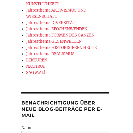
KÜNSTLICHKEIT
Jahresthema AKTIVISMUS UND
WISSENSCHAFT
Jahresthema DIVERSITÄT
Jahresthema EPOCHENWENDEN
Jahresthema FORMEN DES GANZEN
Jahresthema GEGENWELTEN
Jahresthema HISTORISIEREN HEUTE
Jahresthema REALISMUS
LEKTÜREN
NACHRUF
SAG MAL!
ENSCHAFT – TRAURIGE THEORIE? Lose Bemerkungen zu einem span
BENACHRICHTIGUNG ÜBER
NEUE BLOG-BEITRÄGE PER E-
MAIL
Name