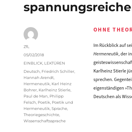
spannungsreichen
OHNE THEO
Im Rückblick auf s
Autor
ZfL
Hermeneutik
, der i
Veröffentlicht
05/02/2018
am
geisteswissenschaf
Kategorien
EINBLICK
,
LEKTÜREN
Karlheinz Stierle 
Schlagwörter
Deutsch
,
Friedrich Schiller
,
Hannah Arendt
,
sprechen. Gegentei
Hermeneutik
,
Karl Heinz
eigenständigen »Th
Bohrer
,
Karlheinz Stierle
,
Deutschen als Wis
Paul de Man
,
Philipp
Felsch
,
Poetik
,
Poetik und
Hermeneutik
,
Sprache
,
Theoriegeschichte
,
Wissenschaftssprache