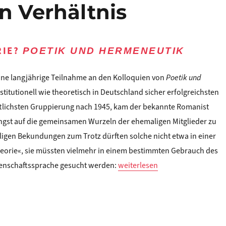
 Verhältnis
RIE?
POETIK UND HERMENEUTIK
eine langjährige Teilnahme an den Kolloquien von
Poetik und
nstitutionell wie theoretisch in Deutschland sicher erfolgreichsten
tlichsten Gruppierung nach 1945, kam der bekannte Romanist
jüngst auf die gemeinsamen Wurzeln der ehemaligen Mitglieder zu
ligen Bekundungen zum Trotz dürften solche nicht etwa in einer
eorie«, sie müssten vielmehr in einem bestimmten Gebrauch des
„Claude Haas: FRÖHLICHE WISS
senschaftssprache gesucht werden:
weiterlesen