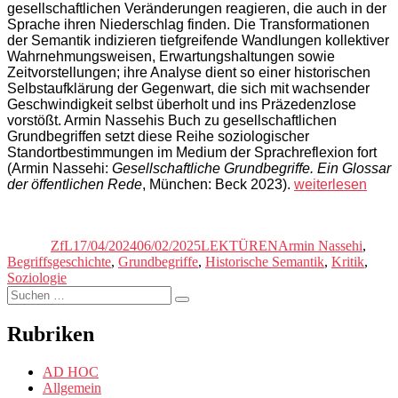
gesellschaftlichen Veränderungen reagieren, die auch in der
Sprache ihren Niederschlag finden. Die Transformationen
der Semantik indizieren tiefgreifende Wandlungen kollektiver
Wahrnehmungsweisen, Erwartungshaltungen sowie
Zeitvorstellungen; ihre Analyse dient so einer historischen
Selbstaufklärung der Gegenwart, die sich mit wachsender
Geschwindigkeit selbst überholt und ins Präzedenzlose
vorstößt. Armin Nassehis Buch zu gesellschaftlichen
Grundbegriffen setzt diese Reihe soziologischer
Standortbestimmungen im Medium der Sprachreflexion fort
(Armin Nassehi:
Gesellschaftliche Grundbegriffe. Ein Glossar
„Falko
der öffentlichen Rede
, München: Beck 2023).
weiterlesen
Schmieder:
Autor
Veröffentlicht
Kategorien
Schlagwörter
SOZIODIZEE
am
DES
ZfL
17/04/2024
06/02/2025
LEKTÜREN
Armin Nassehi
,
KAPITALISMUS
Begriffsgeschichte
,
Grundbegriffe
,
Historische Semantik
,
Kritik
,
Soziologie
Suchen
Suchen
nach:
Rubriken
AD HOC
Allgemein