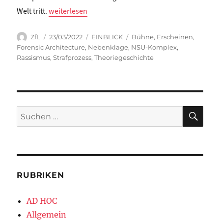
„Katrin Trüstedt: PROZESS DES ERSCHEINENS. Vom 
Welt tritt.
weiterlesen
Autor
Veröffentlicht
Kategorien
Schlagwörter
ZfL
23/03/2022
EINBLICK
Bühne
,
Erscheinen
,
am
Forensic Architecture
,
Nebenklage
,
NSU-Komplex
,
Rassismus
,
Strafprozess
,
Theoriegeschichte
SU
Suchen
nach:
RUBRIKEN
AD HOC
Allgemein