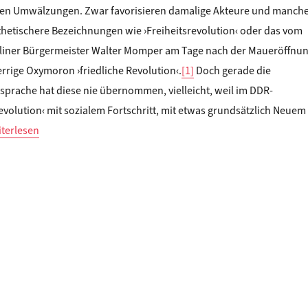
hen Umwälzungen. Zwar favorisieren damalige Akteure und manch
thetischere Bezeichnungen wie ›Freiheitsrevolution‹ oder das vom
liner Bürgermeister Walter Momper am Tage nach der Maueröffnu
rrige Oxymoron ›friedliche Revolution‹.
[1]
Doch gerade die
sprache hat diese nie übernommen, vielleicht, weil im DDR-
volution‹ mit sozialem Fortschritt, mit etwas grundsätzlich Neuem
nst Müller: WENDE“
terlesen