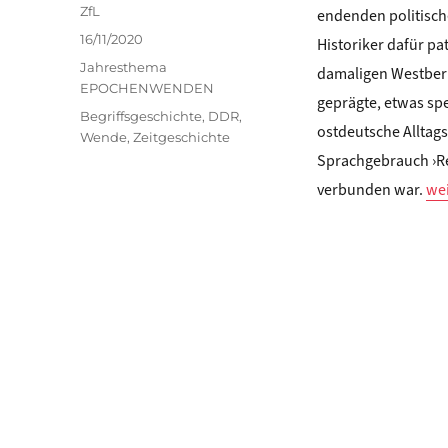
Autor
ZfL
endenden politisc
Veröffentlicht
16/11/2020
Historiker dafür pa
am
Kategorien
Jahresthema
damaligen Westber
EPOCHENWENDEN
geprägte, etwas spe
Schlagwörter
Begriffsgeschichte
,
DDR
,
ostdeutsche Alltags
Wende
,
Zeitgeschichte
Sprachgebrauch ›Re
„Er
verbunden war.
wei