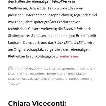
den Hallen der ehemaligen Telux-Werke in
Weißwasser/Běła Wóda (Telux wurde 1899 vom
jüdischen Unternehmer Joseph Schweig gegründet und
war zehn Jahre später größter Produzent von
technischen Gläsern weltweit); die
Sonettfabrik
nach
Shakespeares Sonetten in der ehemaligen Brikettfabrik
Louise in Domsdorf; und das Stück
Müller & Müller
wird
am Originalschauplatz aufgeführt, dem ehemaligen
„Katrin Trüstedt: Im Rücken 
Klettwitzer Braunkohletagebau.
weiterlesen
Autor
Veröffentlicht
Kategorien
Schla
ZfL
19/01/2026
AD HOC
,
Allgemein
,
LEKTÜREN
am
DDR
,
Hamletmaschine
,
Heiner Müller
,
Inge Müller
,
Lausitz-Festival
,
Ophelia
,
Shakespeare
,
Stellvertretung
,
Theater
Chiara Viceconti: