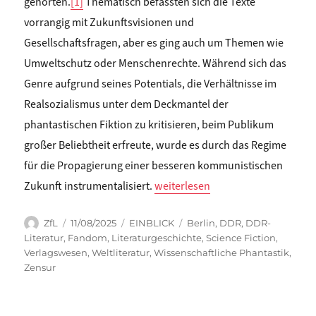
gehörten.
[1]
Thematisch befassten sich die Texte
vorrangig mit Zukunftsvisionen und
Gesellschaftsfragen, aber es ging auch um Themen wie
Umweltschutz oder Menschenrechte. Während sich das
Genre aufgrund seines Potentials, die Verhältnisse im
Realsozialismus unter dem Deckmantel der
phantastischen Fiktion zu kritisieren, beim Publikum
großer Beliebtheit erfreute, wurde es durch das Regime
für die Propagierung einer besseren kommunistischen
„Chiara Viceconti: EMBLEMATISC
Zukunft instrumentalisiert.
weiterlesen
Autor
Veröffentlicht
Kategorien
Schlagwörter
ZfL
11/08/2025
EINBLICK
Berlin
,
DDR
,
DDR-
am
Literatur
,
Fandom
,
Literaturgeschichte
,
Science Fiction
,
Verlagswesen
,
Weltliteratur
,
Wissenschaftliche Phantastik
,
Zensur