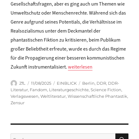
Gesellschaftsfragen, aber es ging auch um Themen wie
Umweltschutz oder Menschenrechte. Während sich das
Genre aufgrund seines Potentials, die Verhältnisse im
Realsozialismus unter dem Deckmantel der
phantastischen Fiktion zu kritisieren, beim Publikum
großer Beliebtheit erfreute, wurde es durch das Regime
für die Propagierung einer besseren kommunistischen
„Chiara Viceconti: EMBLEMATISC
Zukunft instrumentalisiert.
weiterlesen
Autor
Veröffentlicht
Kategorien
Schlagwörter
ZfL
11/08/2025
EINBLICK
Berlin
,
DDR
,
DDR-
am
Literatur
,
Fandom
,
Literaturgeschichte
,
Science Fiction
,
Verlagswesen
,
Weltliteratur
,
Wissenschaftliche Phantastik
,
Zensur
SU
Suchen