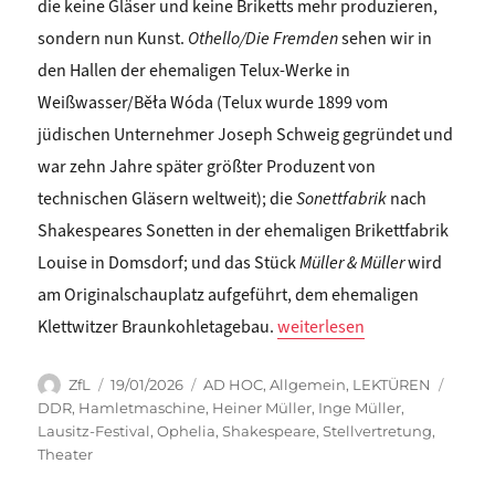
die keine Gläser und keine Briketts mehr produzieren,
sondern nun Kunst.
Othello/Die Fremden
sehen wir in
den Hallen der ehemaligen Telux-Werke in
Weißwasser/Běła Wóda (Telux wurde 1899 vom
jüdischen Unternehmer Joseph Schweig gegründet und
war zehn Jahre später größter Produzent von
technischen Gläsern weltweit); die
Sonettfabrik
nach
Shakespeares Sonetten in der ehemaligen Brikettfabrik
Louise in Domsdorf; und das Stück
Müller & Müller
wird
am Originalschauplatz aufgeführt, dem ehemaligen
„Katrin Trüstedt: Im Rücken 
Klettwitzer Braunkohletagebau.
weiterlesen
Autor
Veröffentlicht
Kategorien
Schla
ZfL
19/01/2026
AD HOC
,
Allgemein
,
LEKTÜREN
am
DDR
,
Hamletmaschine
,
Heiner Müller
,
Inge Müller
,
Lausitz-Festival
,
Ophelia
,
Shakespeare
,
Stellvertretung
,
Theater