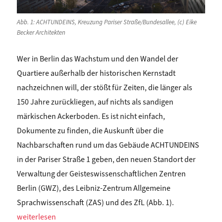
Abb. 1: ACHTUNDEINS, Kreuzung Pariser Straße/Bundesallee, (c) Eike
Becker Architekten
Wer in Berlin das Wachstum und den Wandel der
Quartiere außerhalb der historischen Kernstadt
nachzeichnen will, der stößt für Zeiten, die länger als
150 Jahre zurückliegen, auf nichts als sandigen
märkischen Ackerboden. Es ist nicht einfach,
Dokumente zu finden, die Auskunft über die
Nachbarschaften rund um das Gebäude ACHTUNDEINS
in der Pariser Straße 1 geben, den neuen Standort der
Verwaltung der Geisteswissenschaftlichen Zentren
Berlin (GWZ), des Leibniz-Zentrum Allgemeine
Sprachwissenschaft (ZAS) und des ZfL (Abb. 1).
„Michael Mönninger: NACHBARSCHAFT WILMERSDORF. Eine kurz
weiterlesen