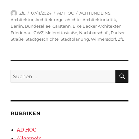
Autor
Veröffentlicht
Kategorien
Schlagwörter
ZfL
07/11/2024
AD HOC
ACHTUNDEINS
,
am
Architektur
,
Architekturgeschichte
,
Architekturkritik
,
Berlin
,
Bundesallee
,
Carstenn
,
Eike Becker Architekten
,
Friedenau
,
GWZ
,
Meierottostraße
,
Nachbarschaft
,
Pariser
Straße
,
Stadtgeschichte
,
Stadtplanung
,
Wilmersdorf
,
ZfL
SU
Suchen
nach:
RUBRIKEN
AD HOC
Allgemein