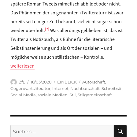
spätere Roman Tweets mimetisch abbildet oder nicht.
Das Phänomen der so genannten »Twitteratur« ist zwar
bereits seit einiger Zeit bekannt, vielleicht sogar schon
[2]
wieder überholt.
Was allerdings geblieben ist, das ist
Twitter als Notizbuch, als Bühne für die literarische
Selbstinszenierung und als Ort der sozialen – und
möglicherweise auch stilistischen – Kontrolle.
„Pola Groß / Hanna Hamel: Neue Nachbarschaften? STIL U
weiterlesen
Autor
Veröffentlicht
Kategorien
Schlagwörter
ZfL
18/03/2020
EINBLICK
Autorschaft
,
am
Gegenwartsliteratur
,
Internet
,
Nachbarschaft
,
Schreibstil
,
Social Media
,
soziale Medien
,
Stil
,
Stilgemeinschaft
SU
Suchen