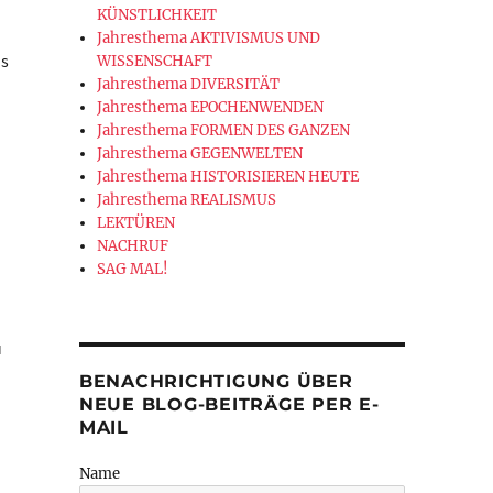
KÜNSTLICHKEIT
Jahresthema AKTIVISMUS UND
us
WISSENSCHAFT
Jahresthema DIVERSITÄT
Jahresthema EPOCHENWENDEN
Jahresthema FORMEN DES GANZEN
Jahresthema GEGENWELTEN
Jahresthema HISTORISIEREN HEUTE
Jahresthema REALISMUS
LEKTÜREN
NACHRUF
SAG MAL!
u
BENACHRICHTIGUNG ÜBER
NEUE BLOG-BEITRÄGE PER E-
MAIL
rab Mamardaschwilis“
Name