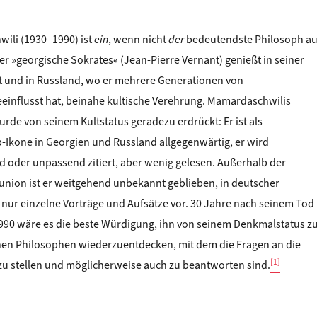
ili (1930–1990) ist
ein
, wenn nicht
der
bedeutendste Philosoph a
r »georgische Sokrates« (Jean-Pierre Vernant) genießt in seiner
 und in Russland, wo er mehrere Generationen von
einflusst hat, beinahe kultische Verehrung. Mamardaschwilis
rde von seinem Kultstatus geradezu erdrückt: Er ist als
-Ikone in Georgien und Russland allgegenwärtig, er wird
 oder unpassend zitiert, aber wenig gelesen. Außerhalb der
nion ist er weitgehend unbekannt geblieben, in deutscher
 nur einzelne Vorträge und Aufsätze vor. 30 Jahre nach seinem Tod
90 wäre es die beste Würdigung, ihn von seinem Denkmalstatus z
inen Philosophen wiederzuentdecken, mit dem die Fragen an die
[1]
u stellen und möglicherweise auch zu beantworten sind.
vili: PHILOSOPHIE ALS SCHÖPFERISCHER AKT. Zum 30. Todestag Me