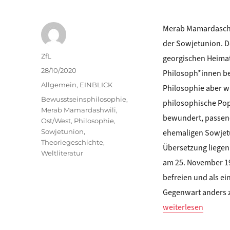
Merab Mamardaschw
der Sowjetunion. De
Autor
ZfL
georgischen Heimat
Veröffentlicht
28/10/2020
Philosoph*innen be
am
Kategorien
Allgemein
,
EINBLICK
Philosophie aber wu
Schlagwörter
Bewusstseinsphilosophie
,
philosophische Pop
Merab Mamardashwili
,
bewundert, passend
Ost/West
,
Philosophie
,
Sowjetunion
,
ehemaligen Sowjetu
Theoriegeschichte
,
Übersetzung liegen
Weltliteratur
am 25. November 19
befreien und als e
Gegenwart anders z
„Zaal Andronikash
weiterlesen