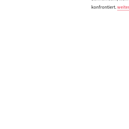
„Andr
konfrontiert.
weite