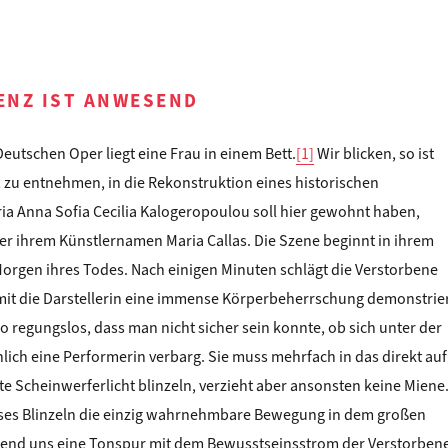
ENZ IST ANWESEND
eutschen Oper liegt eine Frau in einem Bett.
[1]
Wir blicken, so ist
u entnehmen, in die Rekonstruktion eines historischen
ia Anna Sofia Cecilia Kalogeropoulou soll hier gewohnt haben,
er ihrem Künstlernamen Maria Callas. Die Szene beginnt in ihrem
rgen ihres Todes. Nach einigen Minuten schlägt die Verstorbene
mit die Darstellerin eine immense Körperbeherrschung demonstrier
so regungslos, dass man nicht sicher sein konnte, ob sich unter der
ich eine Performerin verbarg. Sie muss mehrfach in das direkt auf
ete Scheinwerferlicht blinzeln, verzieht aber ansonsten keine Miene
eses Blinzeln die einzig wahrnehmbare Bewegung in dem großen
nd uns eine Tonspur mit dem Bewusstseinsstrom der Verstorben