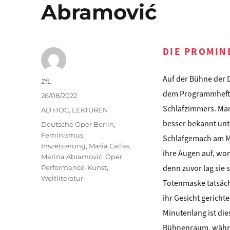
Abramović
DIE PROMIN
Auf der Bühne der D
Autor
ZfL
dem Programmheft z
Veröffentlicht
26/08/2022
am
Schlafzimmers. Mar
Kategorien
AD HOC
,
LEKTÜREN
besser bekannt unt
Schlagwörter
Deutsche Oper Berlin
,
Feminismus
,
Schlafgemach am Mo
Inszenierung
,
Maria Callas
,
ihre Augen auf, wo
Marina Abramović
,
Oper
,
denn zuvor lag sie 
Performance-Kunst
,
Weltliteratur
Totenmaske tatsächl
ihr Gesicht gericht
Minutenlang ist di
Bühnenraum, währe