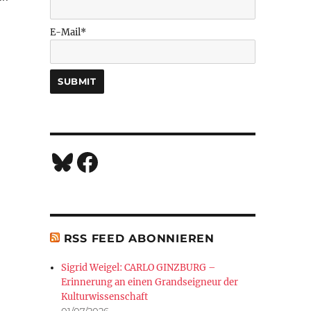
7 Deaths of Maria Callas« von Marina Abramović“
E-Mail*
Bluesky
Facebook
RSS FEED ABONNIEREN
Sigrid Weigel: CARLO GINZBURG –
Erinnerung an einen Grandseigneur der
Kulturwissenschaft
01/07/2026