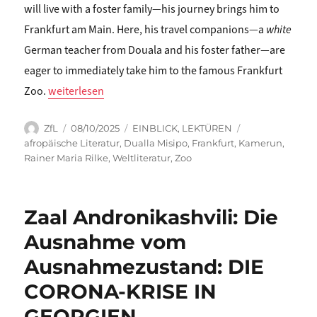
will live with a foster family—his journey brings him to
Frankfurt am Main. Here, his travel companions—a
white
German teacher from Douala and his foster father—are
eager to immediately take him to the famous Frankfurt
„Gianna Zocco: AGENCY AND POWERLESSNESS IN AN EA
Zoo.
weiterlesen
Autor
Veröffentlicht
Kategorien
Schlagwörter
ZfL
08/10/2025
EINBLICK
,
LEKTÜREN
am
afropäische Literatur
,
Dualla Misipo
,
Frankfurt
,
Kamerun
,
Rainer Maria Rilke
,
Weltliteratur
,
Zoo
Zaal Andronikashvili: Die
Ausnahme vom
Ausnahmezustand: DIE
CORONA-KRISE IN
GEORGIEN