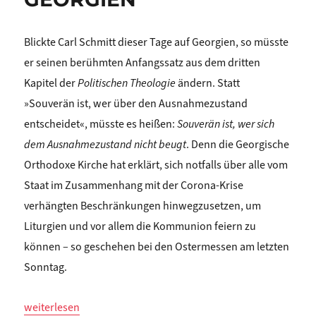
Blickte Carl Schmitt dieser Tage auf Georgien, so müsste
er seinen berühmten Anfangssatz aus dem dritten
Kapitel der
Politischen Theologie
ändern. Statt
»Souverän ist, wer über den Ausnahmezustand
entscheidet«, müsste es heißen:
Souverän ist, wer sich
dem Ausnahmezustand nicht beugt
. Denn die Georgische
Orthodoxe Kirche hat erklärt, sich notfalls über alle vom
Staat im Zusammenhang mit der Corona-Krise
verhängten Beschränkungen hinwegzusetzen, um
Liturgien und vor allem die Kommunion feiern zu
können – so geschehen bei den Ostermessen am letzten
Sonntag.
„Zaal Andronikashvili: Die Ausnahme vom Ausnahmezustand
weiterlesen