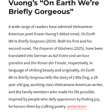
Vuong’s “On Earth We’re
Briefly Gorgeous”
A wide range of readers have admired Vietnamese-
American poet Ocean Vuong’s debut novel,
On Earth
We’re
Briefly Gorgeous
(2019). Both his first and his
second novel,
The Emperor of Gladness
(2025), have been
translated into German as
Auf Erden sind wir kurz
grandios
and
Der Kaiser der Freude
, respectively. In
language of striking beauty and originality,
On Earth
We’re Briefly Gorgeous
tells the story of Little Dog, a 28-
year-old gay, working-class Vietnamese-American writer,
and the family members who made his life possible.
Inspired by people who defy oppression by finding joy,
„Laura Otis: LITERATURE 
he honors them by crafting poetry.
weiterlesen