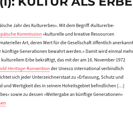
 (I): KULTUR ALS ERBE
äische Jahr des Kulturerbes«. Mit dem Begriff ›Kulturerbe‹
opäische Kommission
»kulturelle und kreative Ressourcen
materieller Art, deren Wert für die Gesellschaft öffentlich anerkann
ür künftige Generationen bewahrt werden.« Damit wird einmal meh
 kulturellem Erbe bekräftigt, das mit der am 16. November 1972
rld-Heritage-
Konvention
der Unesco international verbindlich
ichtet sich jeder Unterzeichnerstaat zu »Erfassung, Schutz und
d und Wertigkeit des in seinem Hoheitsgebiet befindlichen […]
rbes« sowie zu dessen »Weitergabe an künftige Generationen«
Willer: Zum »Europäischen Jahr des Kulturerbes« (I): KULTUR ALS E
sen