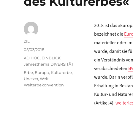
des Kulturerbes«
2018 ist das »Europ
bezeichnet die
Eur
Autor
ZfL
materieller oder im
Veröffentlicht
05/03/2018
wurde, damit sie f
am
Kategorien
AD HOC
,
EINBLICK
,
ein Verständnis von
Jahresthema DIVERSITÄT
verabschiedeten
Wo
Schlagwörter
Erbe
,
Europa
,
Kulturerbe
,
wurde. Darin verpfl
Unesco
,
Welt
,
Welterbekonvention
Erhaltung in Bestan
Kultur- und Nature
„Stefan 
(Artikel 4).
weiterle