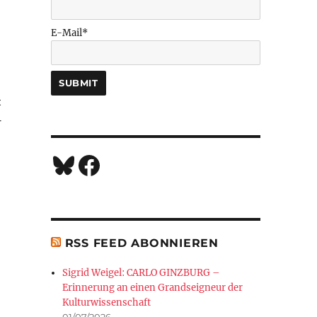
E-Mail*
t
r
Bluesky
Facebook
RSS FEED ABONNIEREN
RBE“
Sigrid Weigel: CARLO GINZBURG –
Erinnerung an einen Grandseigneur der
Kulturwissenschaft
01/07/2026