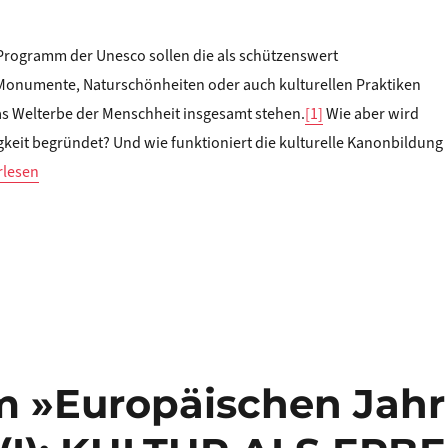
Programm der Unesco sollen die als schützenswert
onumente, Naturschönheiten oder auch kulturellen Praktiken
as Welterbe der Menschheit insgesamt stehen.
[1]
Wie aber wird
gkeit begründet? Und wie funktioniert die kulturelle Kanonbildung
an Willer: Zum »Europäischen Jahr des Kulturerbes« (II): DIE GRE
rlesen
um »Europäischen Jahr