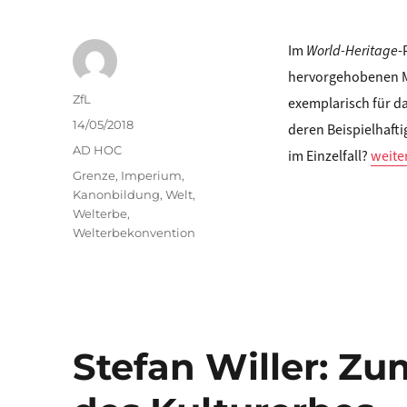
Im
World-Heritage
-
hervorgehobenen M
Autor
ZfL
exemplarisch für d
Veröffentlicht
14/05/2018
deren Beispielhafti
am
Kategorien
AD HOC
„Stef
im Einzelfall?
weite
Schlagwörter
Grenze
,
Imperium
,
Kanonbildung
,
Welt
,
Welterbe
,
Welterbekonvention
Stefan Willer: Z