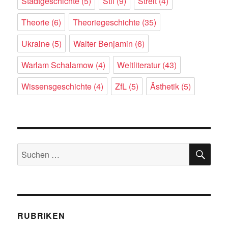
Stadtgeschichte
(5)
Stil
(9)
Streit
(4)
Theorie
(6)
Theoriegeschichte
(35)
Ukraine
(5)
Walter Benjamin
(6)
Warlam Schalamow
(4)
Weltliteratur
(43)
Wissensgeschichte
(4)
ZfL
(5)
Ästhetik
(5)
SU
Suchen
nach:
RUBRIKEN