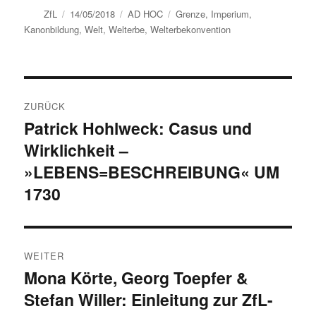
Autor
Veröffentlicht
Kategorien
Schlagwörter
ZfL
14/05/2018
AD HOC
Grenze
,
Imperium
,
am
Kanonbildung
,
Welt
,
Welterbe
,
Welterbekonvention
Beitragsnavigation
ZURÜCK
Patrick Hohlweck: Casus und
Vorheriger
Wirklichkeit –
Beitrag:
»LEBENS=BESCHREIBUNG« UM
1730
WEITER
Mona Körte, Georg Toepfer &
Nächster
Stefan Willer: Einleitung zur ZfL-
Beitrag: