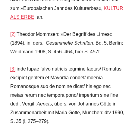
zum »Europäischen Jahr des Kulturerbes«,
KULTUR
ALS ERBE
, an.
[2]
Theodor Mommsen: »Der Begriff des Limes«
(1894), in: ders.:
Gesammelte Schriften
, Bd. 5, Berlin:
Weidmann 1908, S. 456–464, hier S. 457f.
[3]
inde lupae fulvo nutricis tegmine laetus/ Romulus
excipiet gentem et Mavortia condet/ moenia
Romanosque suo de nomine dicet/ his ego nec
metas rerum nec tempora pono/ imperium sine fine
dedi. Vergil:
Aeneis
, übers. von Johannes Götte in
Zusammenarbeit mit Maria Götte, München: dtv 1990,
S. 35 (I, 275–279).