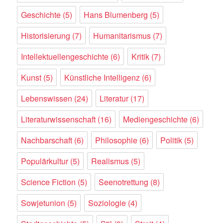
Geschichte
(5)
Hans Blumenberg
(5)
Historisierung
(7)
Humanitarismus
(7)
Intellektuellengeschichte
(6)
Kritik
(7)
Kunst
(5)
Künstliche Intelligenz
(6)
Lebenswissen
(24)
Literatur
(17)
Literaturwissenschaft
(16)
Mediengeschichte
(6)
Nachbarschaft
(6)
Philosophie
(6)
Politik
(5)
Populärkultur
(5)
Realismus
(5)
Science Fiction
(5)
Seenotrettung
(8)
Sowjetunion
(5)
Soziologie
(4)