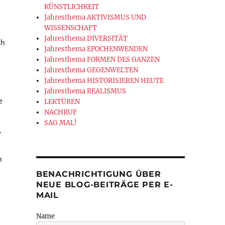
KÜNSTLICHKEIT
Jahresthema AKTIVISMUS UND
WISSENSCHAFT
Jahresthema DIVERSITÄT
ch
Jahresthema EPOCHENWENDEN
Jahresthema FORMEN DES GANZEN
Jahresthema GEGENWELTEN
Jahresthema HISTORISIEREN HEUTE
Jahresthema REALISMUS
e
LEKTÜREN
NACHRUF
SAG MAL!
,
n
BENACHRICHTIGUNG ÜBER
NEUE BLOG-BEITRÄGE PER E-
MAIL
TUNG IN »DAS BOOT«“
Name