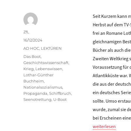
Seit Kurzem kann m
Herbst auf dem TV-S
Autor
ZfL
frei an Romane Lot
Veröffentlicht
16/12/2024
gleichnamigen Best
am
Kategorien
AD HOC
,
LEKTÜREN
Bücher als auch die
Schlagwörter
Das Boot
,
Zweiten Weltkrieg 
Geschichtswissenschaft
,
Voraussetzung für 
Krieg
,
Lebenswissen
,
Lothar-Günther
Atlantikküste war.
Buchheim
,
die aus der deutsc
Nationalsozialismus
,
ein deutsches Seri
Propaganda
,
Schiffbruch
,
Seenotrettung
,
U-Boot
sollte. Umso erstau
wurde, zumal sie d
bei Erscheinen eine
„Lukas Schemper: 
weiterlesen