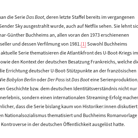
an die Serie
Das Boot
, deren letzte Staffel bereits im vergangenen
ender Sky ausgestrahlt wurde, auch auf Netflix sehen. Sie lehnt si
har-Günther Buchheims an, allen voran den 1973 erschienenen
seller und dessen Verfilmung von 1981.
[1]
Sowohl Buchheims
 aktuelle Serie thematisieren die Atlantikfront des U-Boot-Kriegs im
sowie den Kontext der deutschen Besatzung Frankreichs, welche di
die Errichtung deutscher U-Boot-Stützpunkte an der französischen
 Wie
Babylon Berlin
oder
Der Pass
ist
Das Boot
eine Serienproduktion
hen Geschichte bzw. dem deutschen Identitätsverständnis nicht nur
enerlebnis, sondern einen internationalen Streaming-Erfolg mache
nlicher, dass die Serie bislang kaum von Historiker:innen diskutiert
en Nationalsozialismus thematisiert und Buchheims Romanvorlage
 Kontroverse in der deutschen Öffentlichkeit ausgelöst hatte.
Retten, Töten oder Sterbenlassen? SCHIFFBRUCH UND SEENOTRET