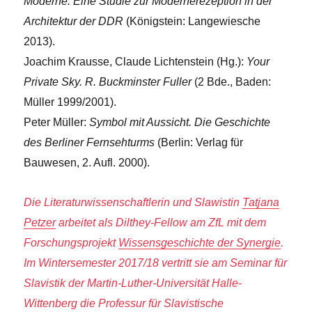
Moderne. Eine Studie zur Modernerezeption in der
Architektur der DDR
(Königstein: Langewiesche
2013).
Joachim Krausse, Claude Lichtenstein (Hg.):
Your
Private Sky. R. Buckminster Fuller
(2 Bde., Baden:
Müller 1999/2001).
Peter Müller:
Symbol mit Aussicht. Die Geschichte
des Berliner Fernsehturms
(Berlin: Verlag für
Bauwesen, 2. Aufl. 2000).
Die Literaturwissenschaftlerin und Slawistin
Tatjana
Petzer
arbeitet als Dilthey-Fellow am ZfL mit dem
Forschungsprojekt
Wissensgeschichte der Synergie
.
Im Wintersemester 2017/18 vertritt sie
am Seminar für
Slavistik der Martin-Luther-Universität Halle-
Wittenberg die
Professur für Slavistische