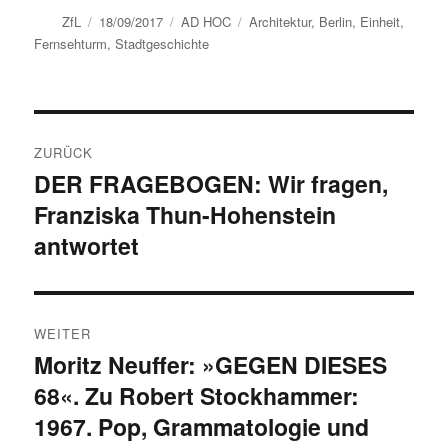
Autor
Veröffentlicht
Kategorien
Schlagwörter
ZfL
18/09/2017
AD HOC
Architektur
,
Berlin
,
Einheit
,
am
Fernsehturm
,
Stadtgeschichte
Beitragsnavigation
ZURÜCK
DER FRAGEBOGEN: Wir fragen,
Vorheriger
Franziska Thun-Hohenstein
Beitrag:
antwortet
WEITER
Moritz Neuffer: »GEGEN DIESES
Nächster
68«. Zu Robert Stockhammer:
Beitrag:
1967. Pop, Grammatologie und