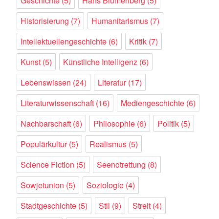
Geschichte
(5)
Hans Blumenberg
(5)
Historisierung
(7)
Humanitarismus
(7)
Intellektuellengeschichte
(6)
Kritik
(7)
Kunst
(5)
Künstliche Intelligenz
(6)
Lebenswissen
(24)
Literatur
(17)
Literaturwissenschaft
(16)
Mediengeschichte
(6)
Nachbarschaft
(6)
Philosophie
(6)
Politik
(5)
Populärkultur
(5)
Realismus
(5)
Science Fiction
(5)
Seenotrettung
(8)
Sowjetunion
(5)
Soziologie
(4)
Stadtgeschichte
(5)
Stil
(9)
Streit
(4)